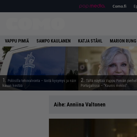
Como.fi
Ep
VAPPU PIMIÄ
SAMPO KAULANEN
KATJA STÅHL
MARION RUNG
1.
2.
Poliisilla tehovalvonta – tästä kysymys ja näin
Tältä näyttää Vappu Pimiän perhe
kauan kestää
Portugalissa – ”Kaunis mekko”
Aihe:
Anniina Valtonen