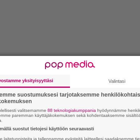
vostamme yksityisyyttäsi
Valintasi
semme suostumuksesi tarjotaksemme henkilökohtai
ökokemuksen
lellisesti valitsemamme
88 teknologiakumppania
hyödynnämme henkilö
semme paremman käyttäjäkokemuksen sekä kohdentaaksemme sisältöä
a.
ällä suostut tietojesi käyttöön seuraavasti
laitetunnisteita ja tallennamme evästeitä laitteellesi saadaksemme tie