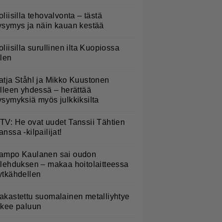
oliisilla tehovalvonta – tästä
ysymys ja näin kauan kestää
oliisilla surullinen ilta Kuopiossa
ilen
atja Ståhl ja Mikko Kuustonen
älleen yhdessä – herättää
ysymyksiä myös julkkiksilta
TV: He ovat uudet Tanssii Tähtien
anssa -kilpailijat!
ampo Kaulanen sai oudon
ulehduksen – makaa hoitolaitteessa
ytkähdellen
akastettu suomalainen metalliyhtye
ekee paluun