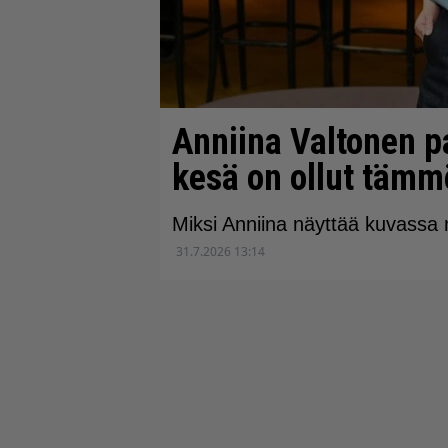
Anniina Valtonen p
kesä on ollut tämm
Miksi Anniina näyttää kuvassa ni
31.7.2026 13:14