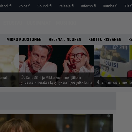
isodi.fi
Voice.fi
Soundi.fi
Pelaaja.fi
Inferno.fi
Rumba.fi
Tilt.f
ETUSIVU
UUSIMMAT
MUSIIKKI
MIKKO KUUSTONEN
HELENA LINDGREN
KERTTU RISSANEN
R
3.
lomalla
Katja Ståhl ja Mikko Kuustonen jälleen
4.
yhdessä – herättää kysymyksiä myös julkkiksilta
Erittäin vaarallinen 