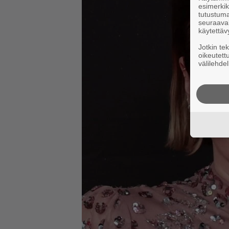
esimerkiks
tutustuma
seuraaval
käytettäv
Jotkin te
oikeutett
välilehdel