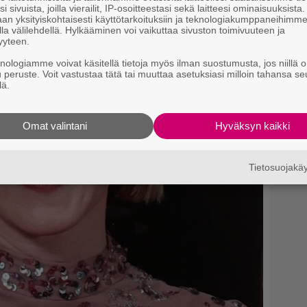
i sivuista, joilla vierailit, IP-osoitteestasi sekä laitteesi ominaisuuksista
an yksityiskohtaisesti käyttötarkoituksiin ja teknologiakumppaneihimm
la välilehdellä. Hylkääminen voi vaikuttaa sivuston toimivuuteen ja
yyteen.
knologiamme voivat käsitellä tietoja myös ilman suostumusta, jos niillä o
u peruste. Voit vastustaa tätä tai muuttaa asetuksiasi milloin tahansa se
lä.
Omat valintani
Hyväksyn kaikki
Tietosuojak