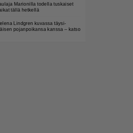
aulaja Marionilla todella tuskaiset
aikat tällä hetkellä
elena Lindgren kuvassa täysi-
käisen pojanpoikansa kanssa – katso