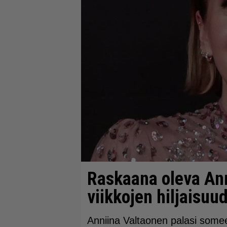
Raskaana oleva Ann
viikkojen hiljaisuu
Anniina Valtaonen palasi some