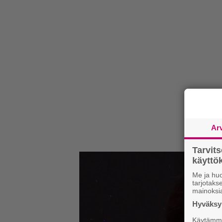
Ar
Tarvit
käytt
Me ja huo
tarjotak
mainoksi
Hyväksym
Käytämme 