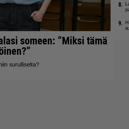
8.
L
p
9.
H
i
alasi someen: ”Miksi tämä
öinen?”
in surulliselta?