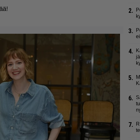
tää!
2.
P
k
3.
P
e
4.
K
j
k
5.
M
K
6.
S
t
n
7.
R
t