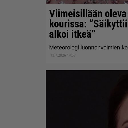
Viimeisillään olev
kourissa: ”Säikytti
alkoi itkeä”
Meteorologi luonnonvoimien ko
13.7.2026 14:57