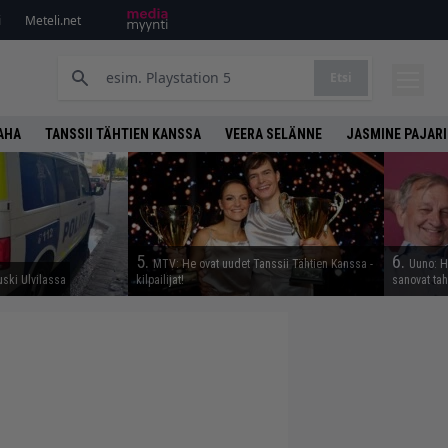
i
Meteli.net
Etsi
AHA
TANSSII TÄHTIEN KANSSA
VEERA SELÄNNE
JASMINE PAJARI
5.
6.
MTV: He ovat uudet Tanssii Tähtien Kanssa -
Uuno: Hj
kuski Ulvilassa
kilpailijat!
sanovat ta