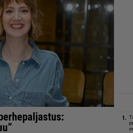
perhepaljastus:
1.
T
p
uu”
m