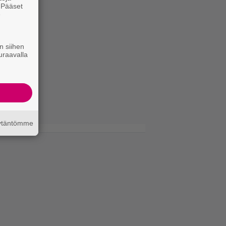
. Pääset
e
n siihen
uraavalla
äytäntömme