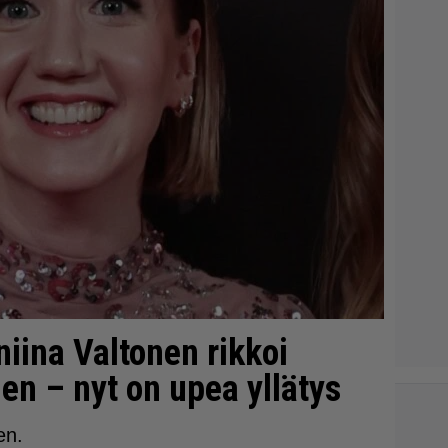
iina Valtonen rikkoi
den – nyt on upea yllätys
en.