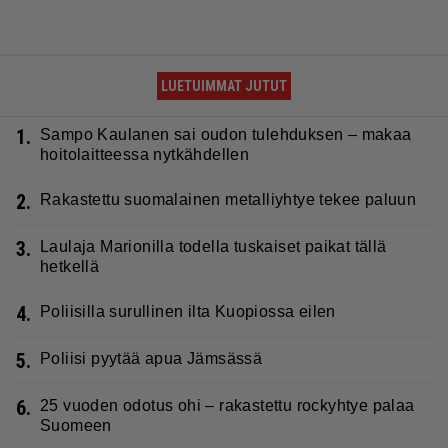
LUETUIMMAT JUTUT
1.
Sampo Kaulanen sai oudon tulehduksen – makaa
hoitolaitteessa nytkähdellen
2.
Rakastettu suomalainen metalliyhtye tekee paluun
3.
Laulaja Marionilla todella tuskaiset paikat tällä
hetkellä
4.
Poliisilla surullinen ilta Kuopiossa eilen
5.
Poliisi pyytää apua Jämsässä
6.
25 vuoden odotus ohi – rakastettu rockyhtye palaa
Suomeen