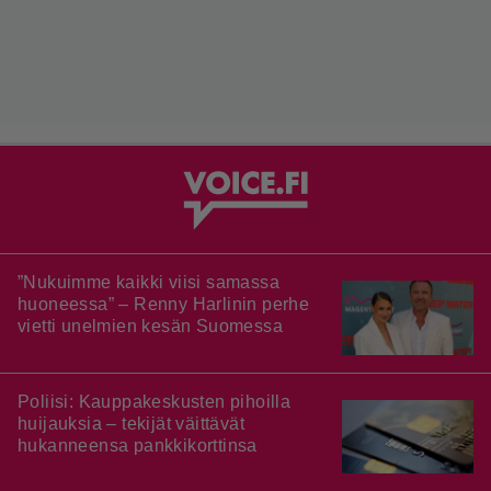
”Nukuimme kaikki viisi samassa
huoneessa” – Renny Harlinin perhe
vietti unelmien kesän Suomessa
Poliisi: Kauppakeskusten pihoilla
huijauksia – tekijät väittävät
hukanneensa pankkikorttinsa