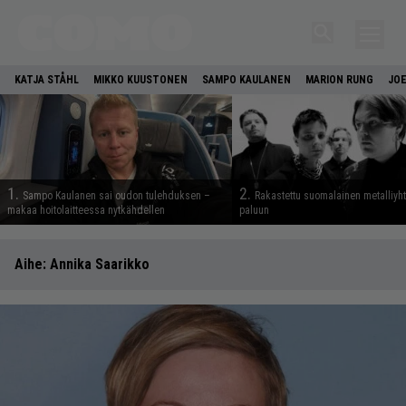
KATJA STÅHL
MIKKO KUUSTONEN
SAMPO KAULANEN
MARION RUNG
JOE
1.
2.
Sampo Kaulanen sai oudon tulehduksen –
Rakastettu suomalainen metalliyh
makaa hoitolaitteessa nytkähdellen
paluun
Aihe:
Annika Saarikko