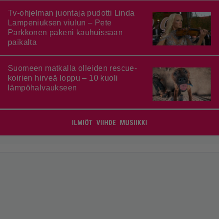
Tv-ohjelman juontaja pudotti Linda
Lampeniuksen viulun – Pete
Parkkonen pakeni kauhuissaan
paikalta
Suomeen matkalla olleiden rescue-
koirien hirveä loppu – 10 kuoli
lämpöhalvaukseen
ILMIÖT
VIIHDE
MUSIIKKI