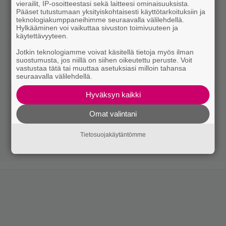
vierailit, IP-osoitteestasi sekä laitteesi ominaisuuksista.
Pääset tutustumaan yksityiskohtaisesti käyttötarkoituksiin ja
teknologiakumppaneihimme seuraavalla välilehdellä.
Hylkääminen voi vaikuttaa sivuston toimivuuteen ja
käytettävyyteen.
Jotkin teknologiamme voivat käsitellä tietoja myös ilman
suostumusta, jos niillä on siihen oikeutettu peruste. Voit
vastustaa tätä tai muuttaa asetuksiasi milloin tahansa
seuraavalla välilehdellä.
Hyväksyn kaikki
Omat valintani
Tietosuojakäytäntömme