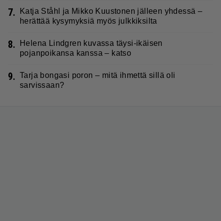
7.
Katja Ståhl ja Mikko Kuustonen jälleen yhdessä –
herättää kysymyksiä myös julkkiksilta
8.
Helena Lindgren kuvassa täysi-ikäisen
pojanpoikansa kanssa – katso
9.
Tarja bongasi poron – mitä ihmettä sillä oli
sarvissaan?