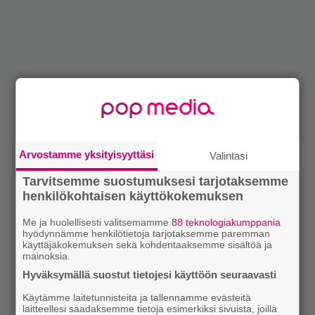
Arvostamme yksityisyyttäsi
Valintasi
Tarvitsemme suostumuksesi tarjotaksemme
henkilökohtaisen käyttökokemuksen
Me ja huolellisesti valitsemamme
88 teknologiakumppania
hyödynnämme henkilötietoja tarjotaksemme paremman
käyttäjäkokemuksen sekä kohdentaaksemme sisältöä ja
mainoksia.
Hyväksymällä suostut tietojesi käyttöön seuraavasti
Käytämme laitetunnisteita ja tallennamme evästeitä
laitteellesi saadaksemme tietoja esimerkiksi sivuista, joilla