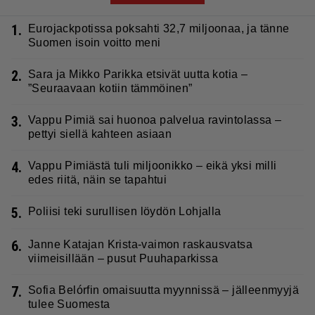
1.
Eurojackpotissa poksahti 32,7 miljoonaa, ja tänne
Suomen isoin voitto meni
2.
Sara ja Mikko Parikka etsivät uutta kotia –
”Seuraavaan kotiin tämmöinen”
3.
Vappu Pimiä sai huonoa palvelua ravintolassa –
pettyi siellä kahteen asiaan
4.
Vappu Pimiästä tuli miljoonikko – eikä yksi milli
edes riitä, näin se tapahtui
5.
Poliisi teki surullisen löydön Lohjalla
6.
Janne Katajan Krista-vaimon raskausvatsa
viimeisillään – pusut Puuhaparkissa
7.
Sofia Belórfin omaisuutta myynnissä – jälleenmyyjä
tulee Suomesta