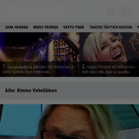
SARA PARIKKA
MIKKO PARIKKA
VAPPU PIMIÄ
TANSSII TÄHTIEN KANSSA
1.
2.
Eurojackpotissa poksahti 32,7 miljoonaa, ja
Vappu Pimiästä tuli miljoonikko – 
tänne Suomen isoin voitto meni
milli edes riitä, näin se tapahtui
Aihe:
Kimmo Vehviläinen