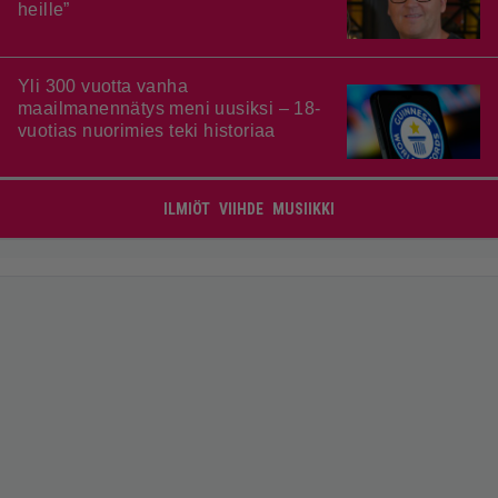
heille”
Yli 300 vuotta vanha
maailmanennätys meni uusiksi – 18-
vuotias nuorimies teki historiaa
ILMIÖT
VIIHDE
MUSIIKKI