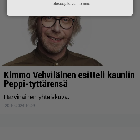
Tietosuojakäytäntömme
Kimmo Vehviläinen esitteli kauniin
Peppi-tyttärensä
Harvinainen yhteiskuva.
20.10.2024 16:09