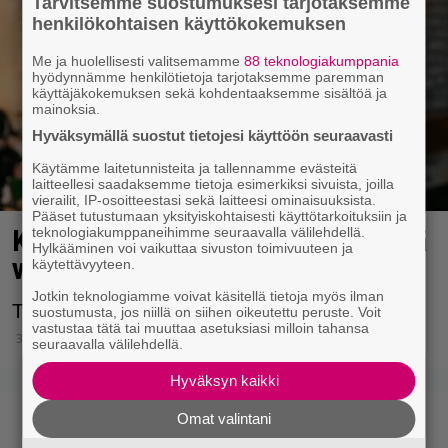
Tarvitsemme suostumuksesi tarjotaksemme
henkilökohtaisen käyttökokemuksen
Me ja huolellisesti valitsemamme
88 teknologiakumppania
hyödynnämme henkilötietoja tarjotaksemme paremman
käyttäjäkokemuksen sekä kohdentaaksemme sisältöä ja
mainoksia.
Hyväksymällä suostut tietojesi käyttöön seuraavasti
Käytämme laitetunnisteita ja tallennamme evästeitä
laitteellesi saadaksemme tietoja esimerkiksi sivuista, joilla
vierailit, IP-osoitteestasi sekä laitteesi ominaisuuksista.
Pääset tutustumaan yksityiskohtaisesti käyttötarkoituksiin ja
Kimmo Vehviläinen mokasi – vielä
teknologiakumppaneihimme seuraavalla välilehdellä.
Hylkääminen voi vaikuttaa sivuston toimivuuteen ja
vartin välein
käytettävyyteen.
Jotkin teknologiamme voivat käsitellä tietoja myös ilman
Tästä ei voi lopulta syyttää kuin itseään.
suostumusta, jos niillä on siihen oikeutettu peruste. Voit
vastustaa tätä tai muuttaa asetuksiasi milloin tahansa
30.4.2025 13:01
seuraavalla välilehdellä.
Hyväksyn kaikki
Omat valintani