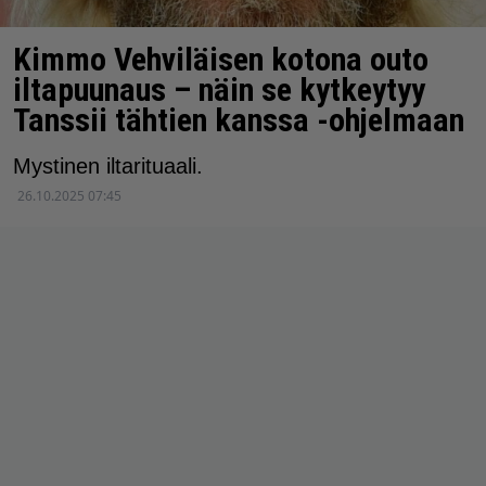
Kimmo Vehviläisen kotona outo
iltapuunaus – näin se kytkeytyy
Tanssii tähtien kanssa -ohjelmaan
Mystinen iltarituaali.
26.10.2025 07:45