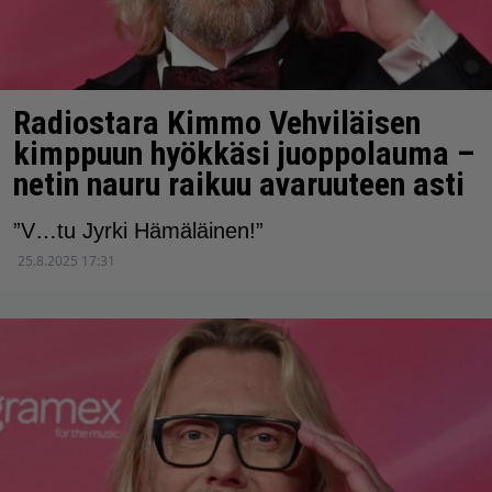
Radiostara Kimmo Vehviläisen
kimppuun hyökkäsi juoppolauma –
netin nauru raikuu avaruuteen asti
”V…tu Jyrki Hämäläinen!”
25.8.2025 17:31