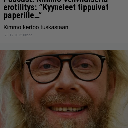
erotilitys: ”Kyyneleet tippuivat
paperille…”
Kimmo kertoo tuskastaan.
20.12.2025 08:22