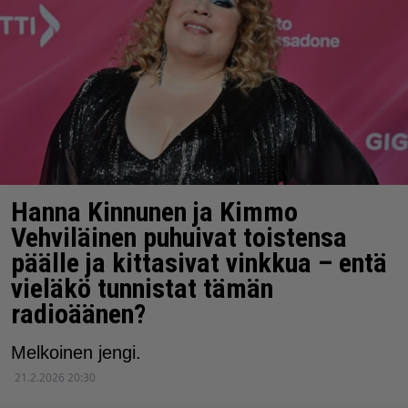
Hanna Kinnunen ja Kimmo
Vehviläinen puhuivat toistensa
päälle ja kittasivat vinkkua – entä
vieläkö tunnistat tämän
radioäänen?
Melkoinen jengi.
21.2.2026 20:30