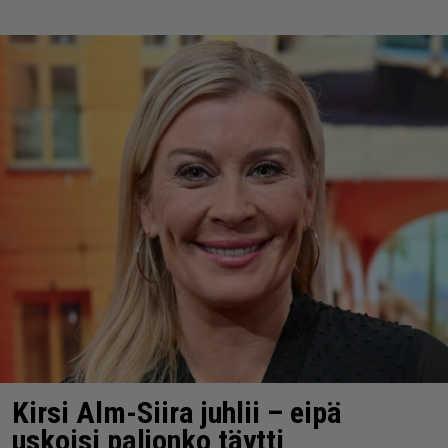
Kirsi Alm-Siira juhlii – eipä
uskoisi paljonko täytti