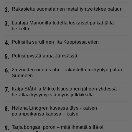
2.
Rakastettu suomalainen metalliyhtye tekee paluun
3.
Laulaja Marionilla todella tuskaiset paikat tällä
hetkellä
4.
Poliisilla surullinen ilta Kuopiossa eilen
5.
Poliisi pyytää apua Jämsässä
6.
25 vuoden odotus ohi – rakastettu rockyhtye palaa
Suomeen
7.
Katja Ståhl ja Mikko Kuustonen jälleen yhdessä –
herättää kysymyksiä myös julkkiksilta
8.
Helena Lindgren kuvassa täysi-ikäisen
pojanpoikansa kanssa – katso
9.
Tarja bongasi poron – mitä ihmettä sillä oli