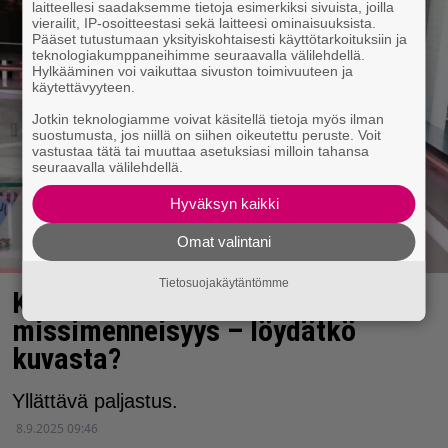
laitteellesi saadaksemme tietoja esimerkiksi sivuista, joilla
vierailit, IP-osoitteestasi sekä laitteesi ominaisuuksista.
Pääset tutustumaan yksityiskohtaisesti käyttötarkoituksiin ja
teknologiakumppaneihimme seuraavalla välilehdellä.
Hylkääminen voi vaikuttaa sivuston toimivuuteen ja
käytettävyyteen.
Jotkin teknologiamme voivat käsitellä tietoja myös ilman
suostumusta, jos niillä on siihen oikeutettu peruste. Voit
vastustaa tätä tai muuttaa asetuksiasi milloin tahansa
seuraavalla välilehdellä.
Hyväksyn kaikki
Omat valintani
Tietosuojakäytäntömme
Kirsi Alm-Siiralla on
missimenneisyys – löydätkö
kuvasta?
Yllättävä paljastus.
8.9.2025 09:46