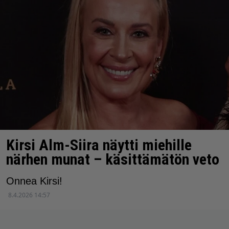
Kirsi Alm-Siira näytti miehille
närhen munat – käsittämätön veto
Onnea Kirsi!
8.4.2026 14:57