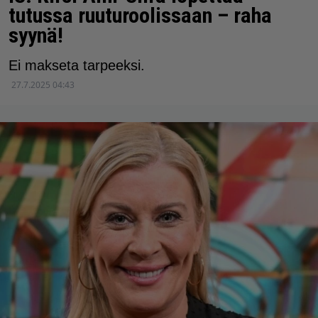
tutussa ruuturoolissaan – raha
syynä!
Ei makseta tarpeeksi.
27.7.2025 04:43