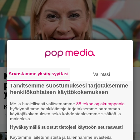
Kirsi Alm-Siira poseeraa
Arvostamme yksityisyyttäsi
Valintasi
pehmonallen kanssa –
Tarvitsemme suostumuksesi tarjotaksemme
ylläriuutinen!
henkilökohtaisen käyttökokemuksen
Me ja huolellisesti valitsemamme
88 teknologiakumppania
Kirsillä vientiä riittää.
hyödynnämme henkilötietoja tarjotaksemme paremman
käyttäjäkokemuksen sekä kohdentaaksemme sisältöä ja
15.11.2025 20:38
mainoksia.
Hyväksymällä suostut tietojesi käyttöön seuraavasti
Käytämme laitetunnisteita ja tallennamme evästeitä