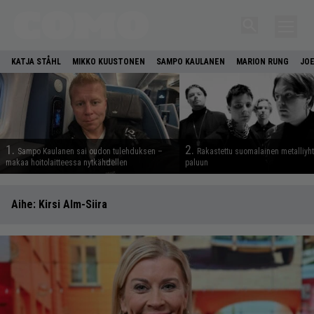
KATJA STÅHL
MIKKO KUUSTONEN
SAMPO KAULANEN
MARION RUNG
JOE
1.
2.
Sampo Kaulanen sai oudon tulehduksen –
Rakastettu suomalainen metalliyh
makaa hoitolaitteessa nytkähdellen
paluun
Aihe:
Kirsi Alm-Siira