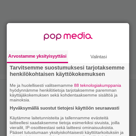
Arvostamme yksityisyyttäsi
Valintasi
Tarvitsemme suostumuksesi tarjotaksemme
henkilökohtaisen käyttökokemuksen
Me ja huolellisesti valitsemamme
88 teknologiakumppania
hyödynnämme henkilötietoja tarjotaksemme paremman
käyttäjäkokemuksen sekä kohdentaaksemme sisältöä ja
mainoksia.
Hyväksymällä suostut tietojesi käyttöön seuraavasti
Käytämme laitetunnisteita ja tallennamme evästeitä
laitteellesi saadaksemme tietoja esimerkiksi sivuista, joilla
vierailit, IP-osoitteestasi sekä laitteesi ominaisuuksista.
Pääset tutustumaan yksityiskohtaisesti käyttötarkoituksiin ja