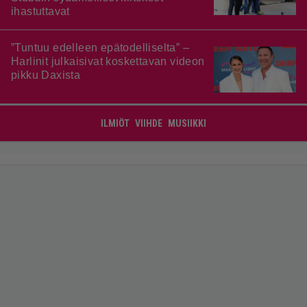
ihastuttavat
”Tuntuu edelleen epätodelliselta” –
Harlinit julkaisivat koskettavan videon
pikku Daxista
ILMIÖT
VIIHDE
MUSIIKKI