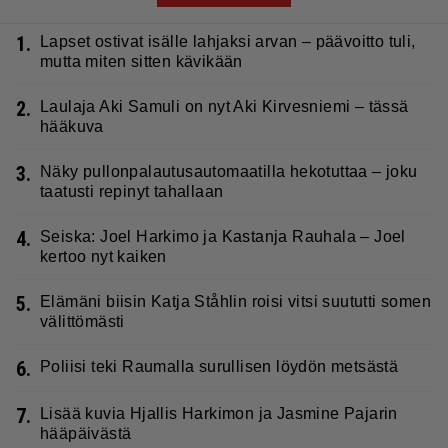
1.
Lapset ostivat isälle lahjaksi arvan – päävoitto tuli,
mutta miten sitten kävikään
2.
Laulaja Aki Samuli on nyt Aki Kirvesniemi – tässä
hääkuva
3.
Näky pullonpalautusautomaatilla hekotuttaa – joku
taatusti repinyt tahallaan
4.
Seiska: Joel Harkimo ja Kastanja Rauhala – Joel
kertoo nyt kaiken
5.
Elämäni biisin Katja Ståhlin roisi vitsi suututti somen
välittömästi
6.
Poliisi teki Raumalla surullisen löydön metsästä
7.
Lisää kuvia Hjallis Harkimon ja Jasmine Pajarin
hääpäivästä