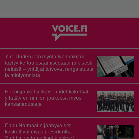
Yle: Uuden lain myötä työnhakijan
täytyy kertoa osaamisestaan julkisesti
netissä – yrittäjät toivovat rangaistusta
laiminlyönnistä
Erikoisjoukot julkaisi uudet kokelaat –
yllättävien nimien joukossa myös
kansanedustaja
Eppu Normaalin jäähyväiset
koskettivat myös presidenttiä –
Stubbin sydämelliset kiitokset