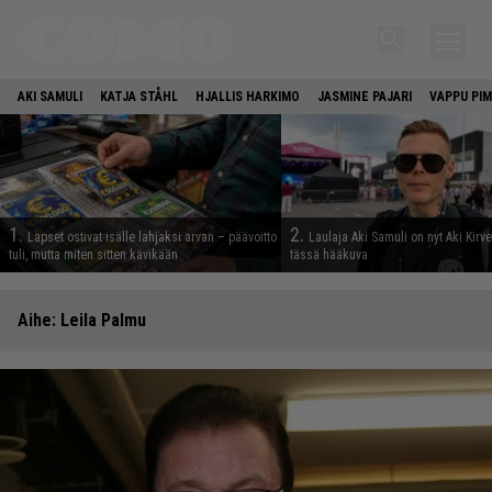
AKI SAMULI
KATJA STÅHL
HJALLIS HARKIMO
JASMINE PAJARI
VAPPU PIM
1.
2.
Lapset ostivat isälle lahjaksi arvan – päävoitto
Laulaja Aki Samuli on nyt Aki Kirv
tuli, mutta miten sitten kävikään
tässä hääkuva
Aihe:
Leila Palmu