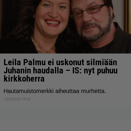
Leila Palmu ei uskonut silmiään
Juhanin haudalla – IS: nyt puhuu
kirkkoherra
Hautamuistomerkki aiheuttaa murhetta.
29.8.2025 16:42