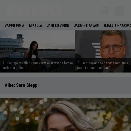
VAPPU PIMIÄ
MIRELLA
JANI SIEVINEN
JASMINE PAJARI
HJALLIS HARKIM
1.
2.
Laulaja Mirellan rantakuvat ovat täynnä lomaa,
Jani Sieviseltä harvinainen kuva –
aurinkoa ja iloa
lapset samaan aikaan”
Aihe:
Sara Sieppi