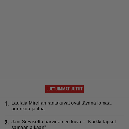
LUETUIMMAT JUTUT
1.
Laulaja Mirellan rantakuvat ovat täynnä lomaa,
aurinkoa ja iloa
2.
Jani Sieviseltä harvinainen kuva – ”Kaikki lapset
samaan aikaan”