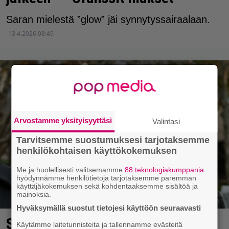
Saran mielestä ”glow” jäi synnytyssairaalaan.
13.4.2026 08:49
Arvostamme yksityisyyttäsi
Valintasi
Tarvitsemme suostumuksesi tarjotaksemme
henkilökohtaisen käyttökokemuksen
Me ja huolellisesti valitsemamme
88 teknologiakumppania
hyödynnämme henkilötietoja tarjotaksemme paremman
käyttäjäkokemuksen sekä kohdentaaksemme sisältöä ja
mainoksia.
Hyväksymällä suostut tietojesi käyttöön seuraavasti
Sara Sieppi synnytyksestään:
Käytämme laitetunnisteita ja tallennamme evästeitä