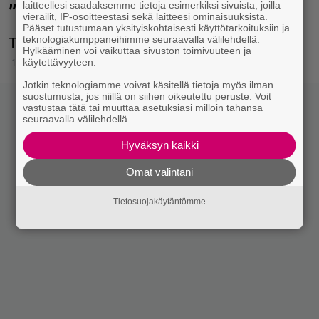
laitteellesi saadaksemme tietoja esimerkiksi sivuista, joilla
”Otin pientä hittiä”
vierailit, IP-osoitteestasi sekä laitteesi ominaisuuksista.
Pääset tutustumaan yksityiskohtaisesti käyttötarkoituksiin ja
teknologiakumppaneihimme seuraavalla välilehdellä.
Tuon tuskan käy moni synnyttänyt läpi.
Hylkääminen voi vaikuttaa sivuston toimivuuteen ja
10.4.2026 14:17
käytettävyyteen.
Jotkin teknologiamme voivat käsitellä tietoja myös ilman
suostumusta, jos niillä on siihen oikeutettu peruste. Voit
vastustaa tätä tai muuttaa asetuksiasi milloin tahansa
seuraavalla välilehdellä.
Hyväksyn kaikki
Omat valintani
Tietosuojakäytäntömme