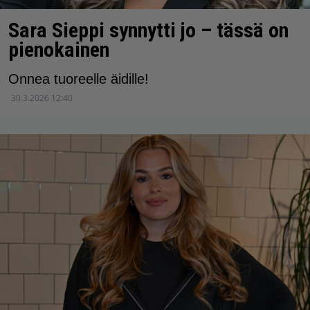
Sara Sieppi synnytti jo – tässä on
pienokainen
Onnea tuoreelle äidille!
30.3.2026 12:40