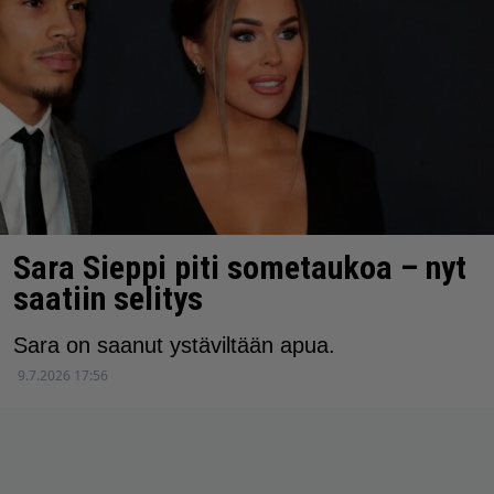
Sara Sieppi piti sometaukoa – nyt
saatiin selitys
Sara on saanut ystäviltään apua.
9.7.2026 17:56