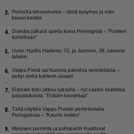
3.
Poliisilla tehovalvonta – tästä kysymys ja näin
kauan kestää
4.
Diandra julkaisi upeita kuvia Helsingistä – ”Puitteet
kohdillaan”
5.
Uuno: Hjallis Harkimo, 72, ja Jasmine, 38, sanovat
tahdon
6.
Vappu Pimiä sai huonoa palvelua ravintolassa –
pettyi siellä kahteen asiaan
7.
Elämäni biisi jatkuu syksyllä – nyt saatiin lisätietoa
paljastuksista: ”Erittäin tunnettuja”
8.
Tältä näyttää Vappu Pimiän perhelomalla
Portugalissa – ”Kaunis mekko”
9.
Marjojen poiminta ja pullopantit muuttuvat