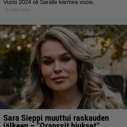
Vuosi 2024 oli Saralle karmea vuosi.
25.4.2026 08:01
Sara Sieppi muuttui raskauden
jälkeen – ”Oranssit hiukset”