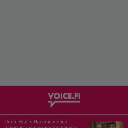
Uuno: Hjallis Harkimo menee
naimisiin Jasmine Pajarin kanssa