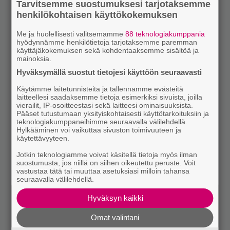
Tarvitsemme suostumuksesi tarjotaksemme
henkilökohtaisen käyttökokemuksen
Me ja huolellisesti valitsemamme
88 teknologiakumppania
hyödynnämme henkilötietoja tarjotaksemme paremman
käyttäjäkokemuksen sekä kohdentaaksemme sisältöä ja
mainoksia.
Hyväksymällä suostut tietojesi käyttöön seuraavasti
Käytämme laitetunnisteita ja tallennamme evästeitä
laitteellesi saadaksemme tietoja esimerkiksi sivuista, joilla
vierailit, IP-osoitteestasi sekä laitteesi ominaisuuksista.
Pääset tutustumaan yksityiskohtaisesti käyttötarkoituksiin ja
teknologiakumppaneihimme seuraavalla välilehdellä.
Hylkääminen voi vaikuttaa sivuston toimivuuteen ja
käytettävyyteen.
Jotkin teknologiamme voivat käsitellä tietoja myös ilman
suostumusta, jos niillä on siihen oikeutettu peruste. Voit
vastustaa tätä tai muuttaa asetuksiasi milloin tahansa
seuraavalla välilehdellä.
Hyväksyn kaikki
Omat valintani