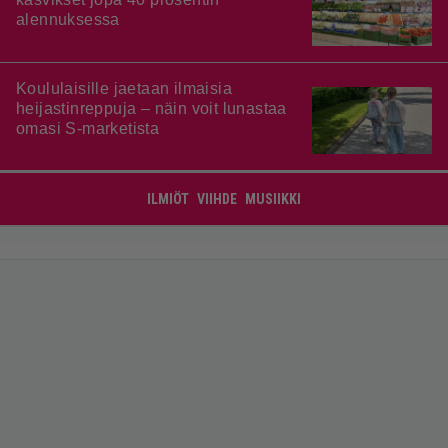
alennuksessa
Koululaisille jaetaan ilmaisia
heijastinreppuja – näin voit lunastaa
omasi S-marketista
ILMIÖT
VIIHDE
MUSIIKKI