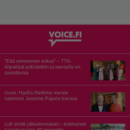
”Että semmonen sirkus” – TTK-
kilpailijat julkistettiin ja kansalla on
sanottavaa
Uuno: Hjallis Harkimo menee
naimisiin Jasmine Pajarin kanssa
Lidl aloitti jättialennukset – kotimaiset
kasvikset jopa 40 prosentin