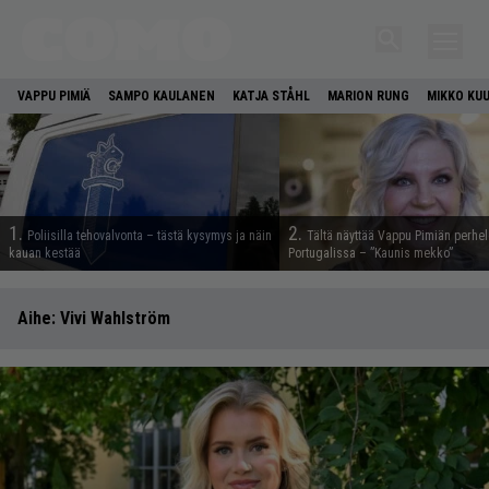
VAPPU PIMIÄ
SAMPO KAULANEN
KATJA STÅHL
MARION RUNG
MIKKO KU
1.
2.
Poliisilla tehovalvonta – tästä kysymys ja näin
Tältä näyttää Vappu Pimiän perhe
kauan kestää
Portugalissa – ”Kaunis mekko”
Aihe:
Vivi Wahlström