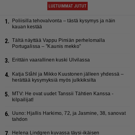
LUETUIMMAT JUTUT
1.
Poliisilla tehovalvonta – tästä kysymys ja näin
kauan kestää
2.
Tältä näyttää Vappu Pimiän perhelomalla
Portugalissa – ”Kaunis mekko”
3.
Erittäin vaarallinen kuski Ulvilassa
4.
Katja Ståhl ja Mikko Kuustonen jälleen yhdessä –
herättää kysymyksiä myös julkkiksilta
5.
MTV: He ovat uudet Tanssii Tähtien Kanssa -
kilpailijat!
6.
Uuno: Hjallis Harkimo, 72, ja Jasmine, 38, sanovat
tahdon
7.
Helena Lindgren kuvassa täysi-ikäisen