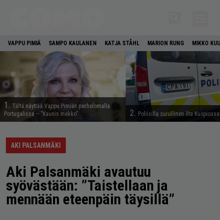
VAPPU PIMIÄ
SAMPO KAULANEN
KATJA STÅHL
MARION RUNG
MIKKO KU
1.
Tältä näyttää Vappu Pimiän perhelomalla
2.
Portugalissa – ”Kaunis mekko”
Poliisilla surullinen ilta Kuopiossa
AKI PALSANMÄKI
Aki Palsanmäki avautuu
syövästään: ”Taistellaan ja
mennään eteenpäin täysillä”