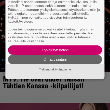
laitteellesi saadaksemme tietoja esimerkiksi sivuista, joilla
vierailit, IP-osoitteestasi sekä laitteesi ominaisuuksista.
Pääset tutustumaan yksityiskohtaisesti käyttötarkoituksiin ja
teknologiakumppaneihimme seuraavalla välilehdellä.
Hylkääminen voi vaikuttaa sivuston toimivuuteen ja
käytettävyyteen.
Jotkin teknologiamme voivat käsitellä tietoja myös ilman
suostumusta, jos niillä on siihen oikeutettu peruste. Voit
vastustaa tätä tai muuttaa asetuksiasi milloin tahansa
seuraavalla välilehdellä.
Hyväksyn kaikki
Omat valintani
Tietosuojakäytäntömme
MTV: He ovat uudet Tanssii
Tähtien Kanssa -kilpailijat!