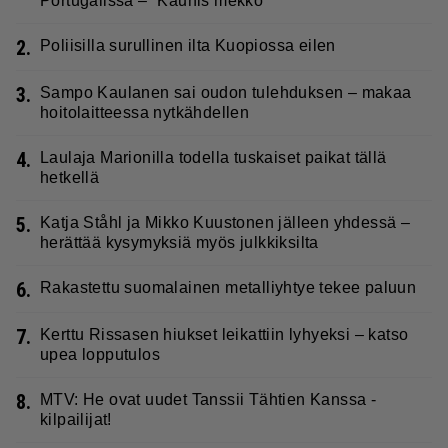
Portugalissa – ”Kaunis mekko”
2.
Poliisilla surullinen ilta Kuopiossa eilen
3.
Sampo Kaulanen sai oudon tulehduksen – makaa
hoitolaitteessa nytkähdellen
4.
Laulaja Marionilla todella tuskaiset paikat tällä
hetkellä
5.
Katja Ståhl ja Mikko Kuustonen jälleen yhdessä –
herättää kysymyksiä myös julkkiksilta
6.
Rakastettu suomalainen metalliyhtye tekee paluun
7.
Kerttu Rissasen hiukset leikattiin lyhyeksi – katso
upea lopputulos
8.
MTV: He ovat uudet Tanssii Tähtien Kanssa -
kilpailijat!