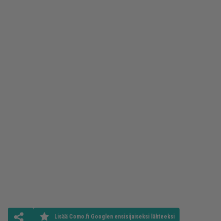
Lisää Como.fi Googlen ensisijaiseksi lähteeksi