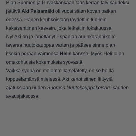
Pian Suomen ja Hirvaskankaan taas kerran talvikaudeksi
jättävä
Aki Palsamäki
oli vuosi sitten kovan paikan
edessä. Hänen keuhkoistaan löydettiin tuolloin
kaksisenttinen kasvain, joka leikattiin lokakuussa.
Nyt Aki on jo lähettänyt Espanjan aurinkorannikolle
tavaraa huutokauppaa varten ja pääsee sinne pian
itsekin perään vaimonsa
Helin
kanssa. Myös Helillä on
omakohtaisia kokemuksia syövästä.
Vaikka syöpä on molemmilla selätetty, on se heillä
loppuelämänsä mielessä. Aki kertoi siihen liittyviä
ajatuksiaan uuden
Suomen Huutokauppakeisari
-kauden
avausjaksossa.