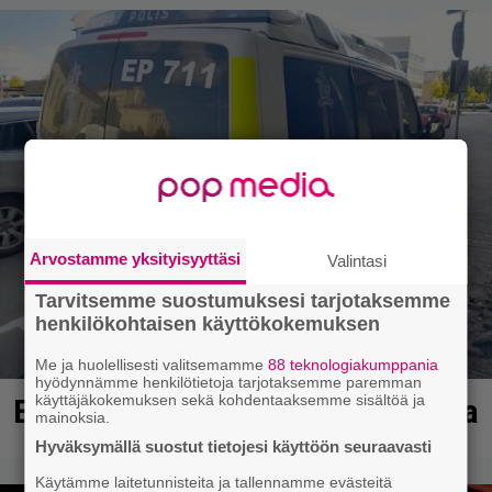
Arvostamme yksityisyyttäsi
Valintasi
Tarvitsemme suostumuksesi tarjotaksemme
henkilökohtaisen käyttökokemuksen
Me ja huolellisesti valitsemamme
88 teknologiakumppania
hyödynnämme henkilötietoja tarjotaksemme paremman
käyttäjäkokemuksen sekä kohdentaaksemme sisältöä ja
Erittäin vaarallinen kuski Ulvilassa
mainoksia.
Hyväksymällä suostut tietojesi käyttöön seuraavasti
Käytämme laitetunnisteita ja tallennamme evästeitä