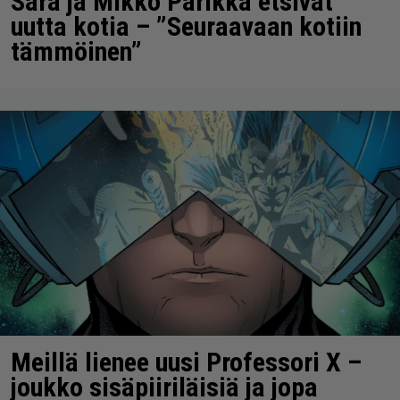
Sara ja Mikko Parikka etsivät
uutta kotia – ”Seuraavaan kotiin
tämmöinen”
Meillä lienee uusi Professori X –
joukko sisäpiiriläisiä ja jopa