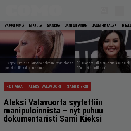
VAPPU PIMIÄ
MIRELLA
DIANDRA
JANI SIEVINEN
JASMINE PAJARI
HJAL
1.
2.
Vappu Pimiä sai huonoa palvelua ravintolassa
Diandra julkaisi upeita kuvia Hels
– pettyi siellä kahteen asiaan
”Puitteet kohdillaan”
KOTIMAA
ALEKSI VALAVUORI
SAMI KIEKSI
Aleksi Valavuorta syytettiin
manipuloinnista – nyt puhuu
dokumentaristi Sami Kieksi