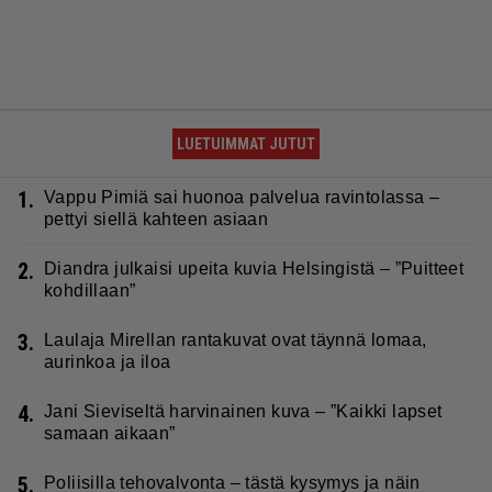
LUETUIMMAT JUTUT
1.
Vappu Pimiä sai huonoa palvelua ravintolassa –
pettyi siellä kahteen asiaan
2.
Diandra julkaisi upeita kuvia Helsingistä – ”Puitteet
kohdillaan”
3.
Laulaja Mirellan rantakuvat ovat täynnä lomaa,
aurinkoa ja iloa
4.
Jani Sieviseltä harvinainen kuva – ”Kaikki lapset
samaan aikaan”
5.
Poliisilla tehovalvonta – tästä kysymys ja näin