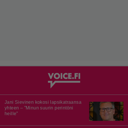
Jani Sievinen kokosi lapsikatraansa
yhteen – ”Minun suurin perintöni
heille”