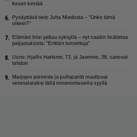
kauan kestää
6.
Pysäyttävä tieto Juha Miedosta – ”Onko tämä
oikein?”
7.
Elämäni biisi jatkuu syksyllä – nyt saatiin lisätietoa
paljastuksista: ”Erittäin tunnettuja”
8.
Uuno: Hjallis Harkimo, 72, ja Jasmine, 38, sanovat
tahdon
9.
Marjojen poiminta ja pullopantit muuttuvat
veronalaisiksi tällä nimenomaisella syyllä