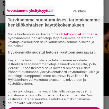
Suomessa 4017 katsojaa
Arvostamme yksityisyyttäsi
Valintasi
Tarvitsemme suostumuksesi tarjotaksemme
henkilökohtaisen käyttökokemuksen
Me ja huolellisesti valitsemamme
88 teknologiakumppania
hyödynnämme henkilötietoja tarjotaksemme paremman
käyttäjäkokemuksen sekä kohdentaaksemme sisältöä ja
mainoksia.
Hyväksymällä suostut tietojesi käyttöön seuraavasti
Käytämme laitetunnisteita ja tallennamme evästeitä
laitteellesi saadaksemme tietoja esimerkiksi sivuista, joilla
vierailit, IP-osoitteestasi sekä laitteesi ominaisuuksista.
Pääset tutustumaan yksityiskohtaisesti käyttötarkoituksiin ja
teknologiakumppaneihimme seuraavalla välilehdellä.
Hylkääminen voi vaikuttaa sivuston toimivuuteen ja
käytettävyyteen.
Jotkin teknologiamme voivat käsitellä tietoja myös ilman
suostumusta, jos niillä on siihen oikeutettu peruste. Voit
vastustaa tätä tai muuttaa asetuksiasi milloin tahansa
Sonja Aiello hullaantui elämään
seuraavalla välilehdellä.