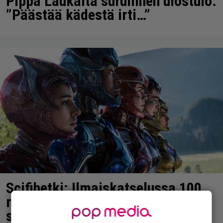
Pippa Laukalta surullinen ulostulo:
”Päästää kädestä irti…”
Scifihetki: Ilmaiskatselussa 100
miljoonan dollarin
supersankarielokuva – sai