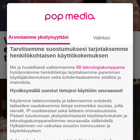
Arvostamme yksityisyyttäsi
Valintasi
Vappu Pimiästä tuli miljoonikko –
eikä yksi milli edes riitä, näin se
Tarvitsemme suostumuksesi tarjotaksemme
henkilökohtaisen käyttökokemuksen
tapahtui
Me ja huolellisesti valitsemamme
88 teknologiakumppania
hyödynnämme henkilötietoja tarjotaksemme paremman
käyttäjäkokemuksen sekä kohdentaaksemme sisältöä ja
mainoksia.
Hyväksymällä suostut tietojesi käyttöön seuraavasti
Käytämme laitetunnisteita ja tallennamme evästeitä
laitteellesi saadaksemme tietoja esimerkiksi sivuista, joilla
vierailit, IP-osoitteestasi sekä laitteesi ominaisuuksista.
Pääset tutustumaan yksityiskohtaisesti käyttötarkoituksiin ja
teknologiakumppaneihimme seuraavalla välilehdellä.
Hylkääminen voi vaikuttaa sivuston toimivuuteen ja
käytettävyyteen.