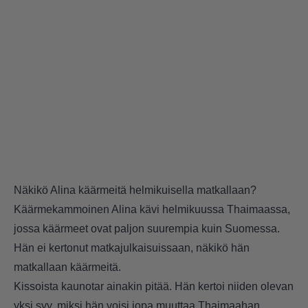
Näkikö Alina käärmeitä helmikuisella matkallaan?
Käärmekammoinen Alina kävi helmikuussa Thaimaassa,
jossa käärmeet ovat paljon suurempia kuin Suomessa.
Hän ei kertonut matkajulkaisuissaan, näkikö hän
matkallaan käärmeitä.
Kissoista kaunotar ainakin pitää. Hän kertoi niiden olevan
yksi syy, miksi hän voisi jopa muuttaa Thaimaahan.