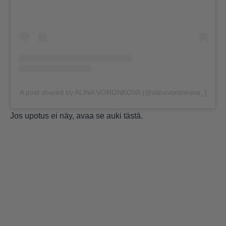
A post shared by ALINA VORONKOVA (@alinavoronkova_)
Jos upotus ei näy, avaa se auki
tästä
.