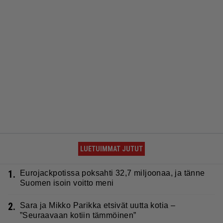
LUETUIMMAT JUTUT
1.
Eurojackpotissa poksahti 32,7 miljoonaa, ja tänne
Suomen isoin voitto meni
2.
Sara ja Mikko Parikka etsivät uutta kotia –
”Seuraavaan kotiin tämmöinen”