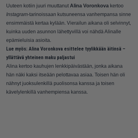
Uuteen kotiin juuri muuttanut
Alina Voronkova
kertoo
Instagram
-tarinoissaan kutsuneensa vanhempansa sinne
ensimmäistä kertaa kylään. Vierailun aikana oli selvinnyt,
kuinka uuden asunnon lähettyvillä voi nähdä Alinalle
epämieluisia asioita.
Lue myös:
Alina Voronkova esittelee tyylikkään äitinsä –
yllättävä yhteinen maku paljastui
Alina kertoo kauhujen lenkkipäivästään, jonka aikana
hän näki kaksi itseään pelottavaa asiaa. Toisen hän oli
nähnyt juoksulenkillä puolisonsa kanssa ja toisen
kävelylenkillä vanhempiensa kanssa.