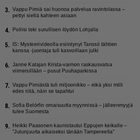
3.
Vappu Pimiä sai huonoa palvelua ravintolassa –
pettyi siellä kahteen asiaan
4.
Poliisi teki surullisen löydön Lohjalla
5.
IS: Mysteerivideolla esiintynyt Tanssii tähtien
kanssa -juontaja tuli kasvoillaan julki
6.
Janne Katajan Krista-vaimon raskausvatsa
viimeisillään – pusut Puuhaparkissa
7.
Vappu Pimiästä tuli miljoonikko – eikä yksi milli
edes riitä, näin se tapahtui
8.
Sofia Belórfin omaisuutta myynnissä – jälleenmyyjä
tulee Suomesta
9.
Heikki Paasonen kaunistautui Eppujen keikalle –
”Jutunjuurta aikaiseksi tänään Tampereella”