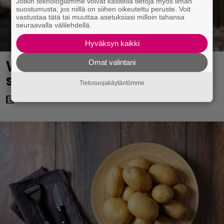
Jotkin teknologiamme voivat käsitellä tietoja myös ilman
suostumusta, jos niillä on siihen oikeutettu peruste. Voit
vastustaa tätä tai muuttaa asetuksiasi milloin tahansa
seuraavalla välilehdellä.
Hyväksyn kaikki
Vaara ohi! – Vonkka 2 ei joutunut
Omat valintani
sittenkään hyllylle
Tietosuojakäytäntömme