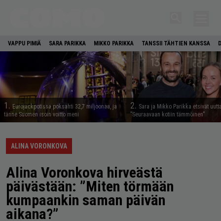
VAPPU PIMIÄ
SARA PARIKKA
MIKKO PARIKKA
TANSSII TÄHTIEN KANSSA
1.
2.
Eurojackpotissa poksahti 32,7 miljoonaa, ja
Sara ja Mikko Parikka etsivät uutt
tänne Suomen isoin voitto meni
”Seuraavaan kotiin tämmöinen”
ALINA VORONKOVA
Alina Voronkova hirveästä
päivästään: ”Miten törmään
kumpaankin saman päivän
aikana?”