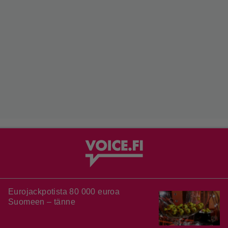
Eurojackpotista 80 000 euroa
Suomeen – tänne