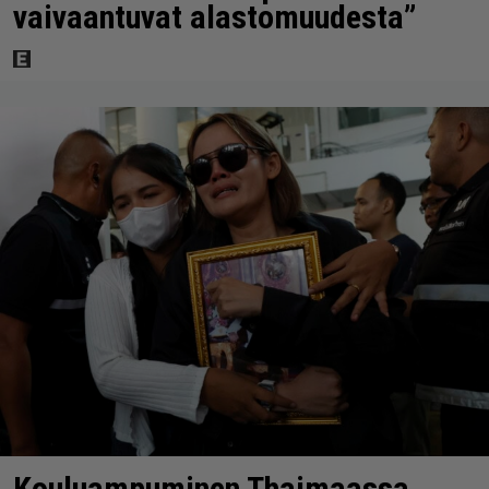
vaivaantuvat alastomuudesta”
Kouluampuminen Thaimaassa