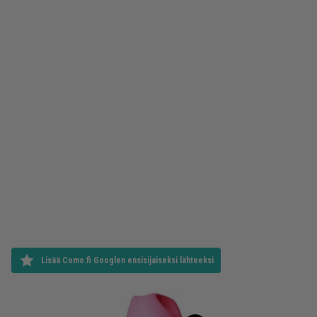
Lisää Como.fi Googlen ensisijaiseksi lähteeksi