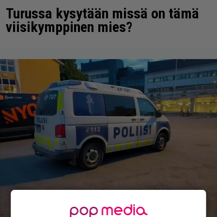
Turussa kysytään missä on tämä
viisikymppinen mies?