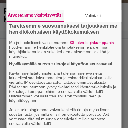
Poliisi havainnut Lahden
Arvostamme yksityisyyttäsi
Valintasi
Karistossa omituisen ilmiön
Tarvitsemme suostumuksesi tarjotaksemme
henkilökohtaisen käyttökokemuksen
Me ja huolellisesti valitsemamme
88 teknologiakumppania
hyödynnämme henkilötietoja tarjotaksemme paremman
käyttäjäkokemuksen sekä kohdentaaksemme sisältöä ja
mainoksia.
Hyväksymällä suostut tietojesi käyttöön seuraavasti
Käytämme laitetunnisteita ja tallennamme evästeitä
laitteellesi saadaksemme tietoja esimerkiksi sivuista, joilla
vierailit, IP-osoitteestasi sekä laitteesi ominaisuuksista.
Pääset tutustumaan yksityiskohtaisesti käyttötarkoituksiin ja
teknologiakumppaneihimme seuraavalla välilehdellä.
Hylkääminen voi vaikuttaa sivuston toimivuuteen ja
käytettävyyteen.
Jotkin teknologiamme voivat käsitellä tietoja myös ilman
suostumusta, jos niillä on siihen oikeutettu peruste. Voit
vastustaa tätä tai muuttaa asetuksiasi milloin tahansa
seuraavalla välilehdellä.