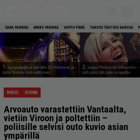
SARA PARIKKA
MIKKO PARIKKA
VAPPU PIMIÄ
TANSSII TÄHTIEN KANSSA
1.
2.
Eurojackpotissa poksahti 32,7 miljoonaa, ja
Vappu Pimiästä tuli miljoonikko – 
tänne Suomen isoin voitto meni
milli edes riitä, näin se tapahtui
RIKOS
SUOMI
Arvoauto varastettiin Vantaalta,
vietiin Viroon ja poltettiin –
poliisille selvisi outo kuvio asian
ympärillä