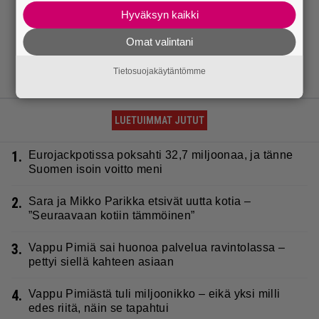
Hyväksyn kaikki
Omat valintani
Tietosuojakäytäntömme
LUETUIMMAT JUTUT
1.
Eurojackpotissa poksahti 32,7 miljoonaa, ja tänne
Suomen isoin voitto meni
2.
Sara ja Mikko Parikka etsivät uutta kotia –
”Seuraavaan kotiin tämmöinen”
3.
Vappu Pimiä sai huonoa palvelua ravintolassa –
pettyi siellä kahteen asiaan
4.
Vappu Pimiästä tuli miljoonikko – eikä yksi milli
edes riitä, näin se tapahtui