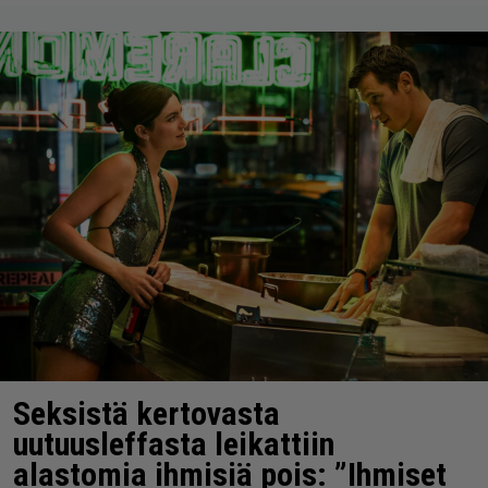
Seksistä kertovasta
uutuusleffasta leikattiin
alastomia ihmisiä pois: ”Ihmiset