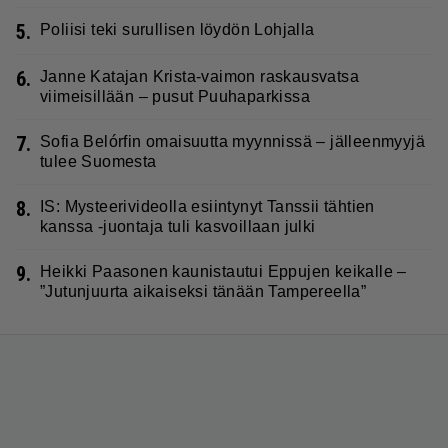
5.
Poliisi teki surullisen löydön Lohjalla
6.
Janne Katajan Krista-vaimon raskausvatsa
viimeisillään – pusut Puuhaparkissa
7.
Sofia Belórfin omaisuutta myynnissä – jälleenmyyjä
tulee Suomesta
8.
IS: Mysteerivideolla esiintynyt Tanssii tähtien
kanssa -juontaja tuli kasvoillaan julki
9.
Heikki Paasonen kaunistautui Eppujen keikalle –
”Jutunjuurta aikaiseksi tänään Tampereella”