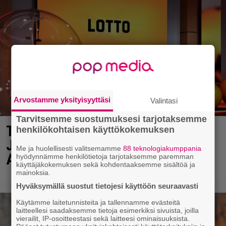
Arvostamme yksityisyyttäsi
Valintasi
Tarvitsemme suostumuksesi tarjotaksemme
Täällä pelattiin lauantain Loton ja
henkilökohtaisen käyttökokemuksen
Jokerin isot rahat – Tokmannilla,
Me ja huolellisesti valitsemamme
88 teknologiakumppania
ABC:lla, netissä…
hyödynnämme henkilötietoja tarjotaksemme paremman
käyttäjäkokemuksen sekä kohdentaaksemme sisältöä ja
mainoksia.
Hyväksymällä suostut tietojesi käyttöön seuraavasti
Käytämme laitetunnisteita ja tallennamme evästeitä
laitteellesi saadaksemme tietoja esimerkiksi sivuista, joilla
vierailit, IP-osoitteestasi sekä laitteesi ominaisuuksista.