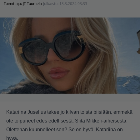
Toimittaja:
JT Tuomela
Julkaistu:
13.3.2024 03:33
Katariina Juselius tekee jo kilvan toista biisiään, emmekä
ole toipuneet edes edellisestä. Siitä Mikkeli-aiheisesta.
Olettehan kuunnelleet sen? Se on hyvä. Katariina on
hyvä.