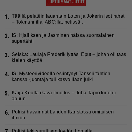
LUETUIMMAT JUTUT
1.
Täällä pelattiin lauantain Loton ja Jokerin isot rahat
– Tokmannilla, ABC:lla, netissä…
2.
IS: Hjalliksen ja Jasminen häissä suomalainen
supertähti
3.
Seiska: Laulaja Frederik lyttäsi Eput – johan oli taas
kielen käyttöä
4.
IS: Mysteerivideolla esiintynyt Tanssii tähtien
kanssa -juontaja tuli kasvoillaan julki
5.
Kaija Koolta ikävä ilmoitus – Juha Tapio kiirehti
apuun
6.
Poliisi havainnut Lahden Karistossa omituisen
ilmiön
7.
Poliisi teki surullisen löydön Lohjalla