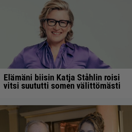
Elämäni biisin Katja Ståhlin roisi
vitsi suututti somen välittömästi