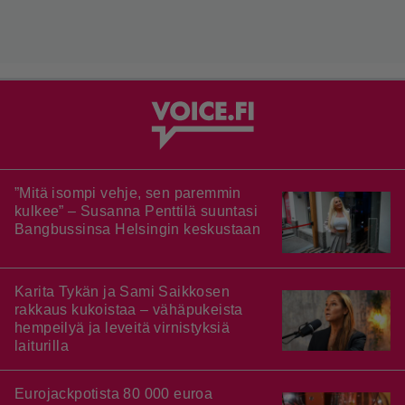
”Mitä isompi vehje, sen paremmin
kulkee” – Susanna Penttilä suuntasi
Bangbussinsa Helsingin keskustaan
Karita Tykän ja Sami Saikkosen
rakkaus kukoistaa – vähäpukeista
hempeilyä ja leveitä virnistyksiä
laiturilla
Eurojackpotista 80 000 euroa