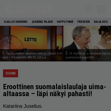
HJALLIS HARKIMO
JASMINE PAJARI
VAPPU PIMIÄ
FREDERIK
KAIJA KOO
1.
2.
Täällä pelattiin lauantain Loton ja Jokerin isot
IS: Hjalliksen ja Jasminen häissä
rahat – Tokmannilla, ABC:lla, netissä…
suomalainen supertähti
SUOMI
Eroottinen suomalaislaulaja uima-
altaassa – läpi näkyi pahasti!
Katariina Juselius.