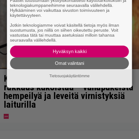
Pääset tutustumaan yksityiskohtaisesti käyttötarkoituksiin ja
teknologiakumppaneihimme seuraavalla välilehdellä.
Hylkääminen voi vaikuttaa sivuston toimivuuteen ja
käytettävyyteen.
Jotkin teknologiamme voivat käsitellä tietoja myös ilman
suostumusta, jos niillä on siihen oikeutettu peruste. Voit
vastustaa tätä tai muuttaa asetuksiasi milloin tahansa
seuraavalla välilehdellä.
Hyväksyn kaikki
Omat valintani
Karita Tykän ja Sami Saikkosen
Tietosuojakäytäntömme
rakkaus kukoistaa – vähäpukeista
hempeilyä ja leveitä virnistyksiä
laiturilla