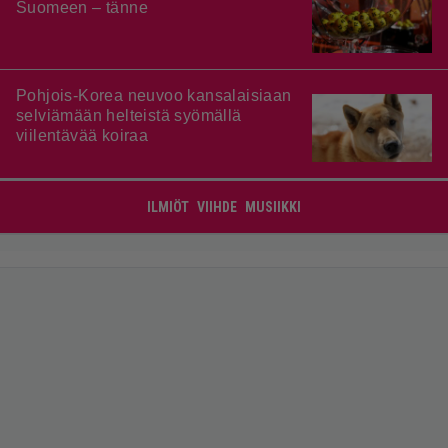
Suomeen – tänne
Pohjois-Korea neuvoo kansalaisiaan
selviämään helteistä syömällä
viilentävää koiraa
ILMIÖT
VIIHDE
MUSIIKKI