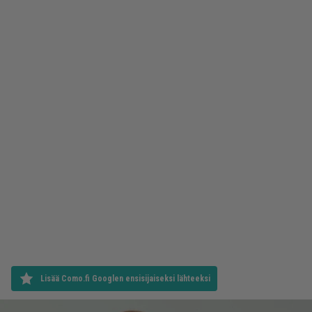
Lisää Como.fi Googlen ensisijaiseksi lähteeksi