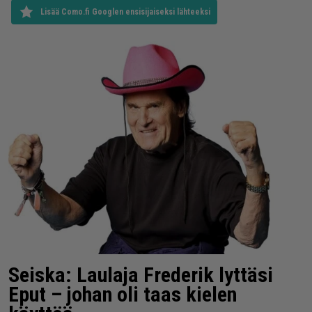
Lisää Como.fi Googlen ensisijaiseksi lähteeksi
Seiska: Laulaja Frederik lyttäsi
Eput – johan oli taas kielen