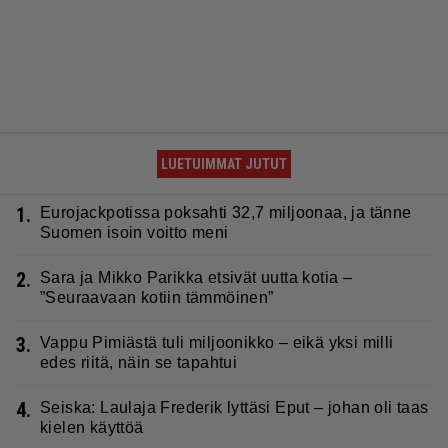
LUETUIMMAT JUTUT
1.
Eurojackpotissa poksahti 32,7 miljoonaa, ja tänne
Suomen isoin voitto meni
2.
Sara ja Mikko Parikka etsivät uutta kotia –
”Seuraavaan kotiin tämmöinen”
3.
Vappu Pimiästä tuli miljoonikko – eikä yksi milli
edes riitä, näin se tapahtui
4.
Seiska: Laulaja Frederik lyttäsi Eput – johan oli taas
kielen käyttöä