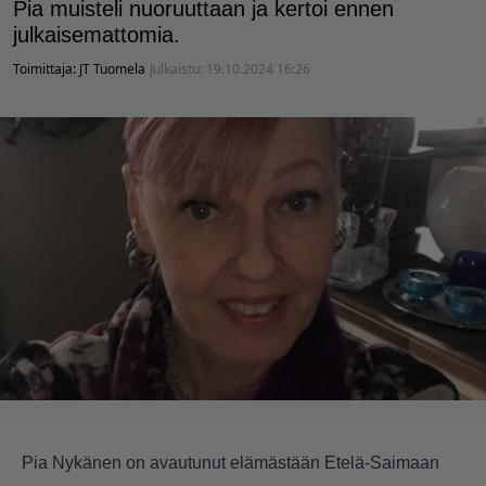
Pia muisteli nuoruuttaan ja kertoi ennen
julkaisemattomia.
Toimittaja:
JT Tuomela
Julkaistu:
19.10.2024 16:26
Pia Nykänen on avautunut elämästään Etelä-Saimaan