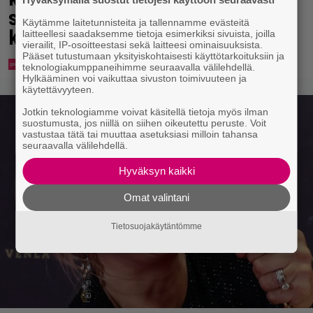
suuntasi Bangbussinsa Helsingin
Käytämme laitetunnisteita ja tallennamme evästeitä
keskustaan
laitteellesi saadaksemme tietoja esimerkiksi sivuista, joilla
vierailit, IP-osoitteestasi sekä laitteesi ominaisuuksista.
Pääset tutustumaan yksityiskohtaisesti käyttötarkoituksiin ja
teknologiakumppaneihimme seuraavalla välilehdellä.
Hylkääminen voi vaikuttaa sivuston toimivuuteen ja
käytettävyyteen.
Jotkin teknologiamme voivat käsitellä tietoja myös ilman
suostumusta, jos niillä on siihen oikeutettu peruste. Voit
vastustaa tätä tai muuttaa asetuksiasi milloin tahansa
seuraavalla välilehdellä.
Hyväksyn kaikki
Omat valintani
Tietosuojakäytäntömme