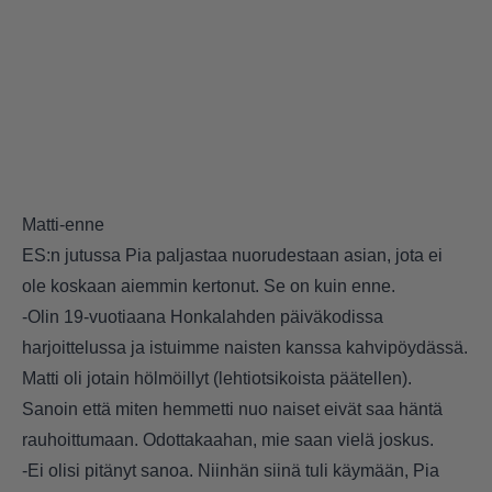
Matti-enne
ES:n jutussa Pia paljastaa nuorudestaan asian, jota ei
ole koskaan aiemmin kertonut. Se on kuin enne.
-Olin 19-vuotiaana Honkalahden päiväkodissa
harjoittelussa ja istuimme naisten kanssa kahvipöydässä.
Matti oli jotain hölmöillyt (lehtiotsikoista päätellen).
Sanoin että miten hemmetti nuo naiset eivät saa häntä
rauhoittumaan. Odottakaahan, mie saan vielä joskus.
-Ei olisi pitänyt sanoa. Niinhän siinä tuli käymään, Pia