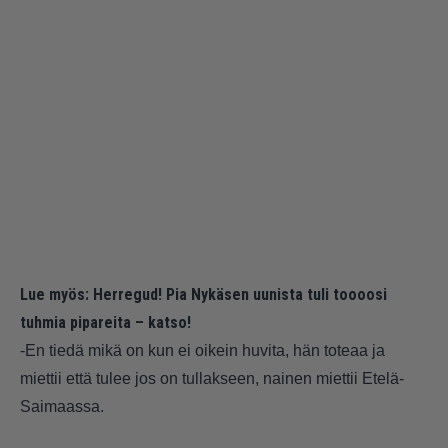
Lue myös:
Herregud! Pia Nykäsen uunista tuli toooosi
tuhmia pipareita – katso!
-En tiedä mikä on kun ei oikein huvita, hän toteaa ja
miettii että tulee jos on tullakseen, nainen miettii
Etelä-
Saimaassa.