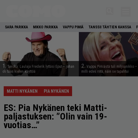
SARA PARIKKA
MIKKO PARIKKA
VAPPU PIMIÄ
TANSSII TÄHTIEN KANSSA
1.
2.
Seiska: Laulaja Frederik lyttäsi Eput – johan
Vappu Pimiästä tuli miljoonikko – 
oli taas kielen käyttöä
milli edes riitä, näin se tapahtui
MATTI NYKÄNEN
PIA NYKÄNEN
ES: Pia Nykänen teki Matti-
paljastuksen: ”Olin vain 19-
vuotias…”