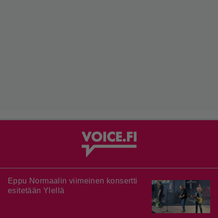
Eppu Normaalin viimeinen konsertti
esitetään Ylellä