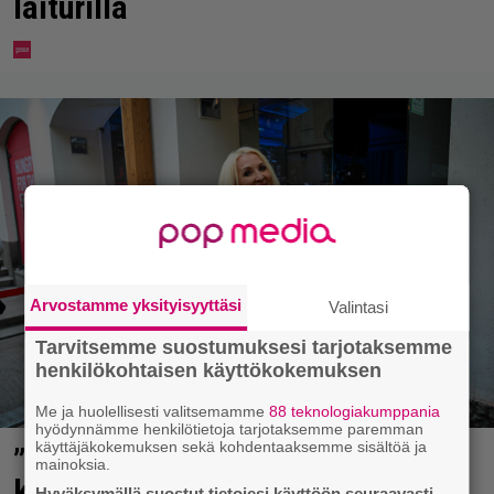
laiturilla
Arvostamme yksityisyyttäsi
Valintasi
Tarvitsemme suostumuksesi tarjotaksemme
henkilökohtaisen käyttökokemuksen
Me ja huolellisesti valitsemamme
88 teknologiakumppania
hyödynnämme henkilötietoja tarjotaksemme paremman
käyttäjäkokemuksen sekä kohdentaaksemme sisältöä ja
”Mitä isompi vehje, sen paremmin
mainoksia.
kulkee” – Susanna Penttilä
Hyväksymällä suostut tietojesi käyttöön seuraavasti