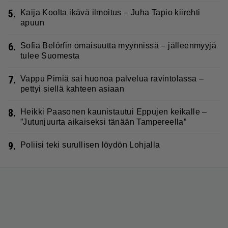
5.
Kaija Koolta ikävä ilmoitus – Juha Tapio kiirehti
apuun
6.
Sofia Belórfin omaisuutta myynnissä – jälleenmyyjä
tulee Suomesta
7.
Vappu Pimiä sai huonoa palvelua ravintolassa –
pettyi siellä kahteen asiaan
8.
Heikki Paasonen kaunistautui Eppujen keikalle –
”Jutunjuurta aikaiseksi tänään Tampereella”
9.
Poliisi teki surullisen löydön Lohjalla