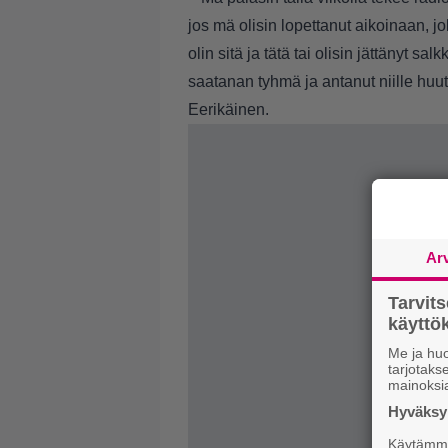
jos mä olisin lopettanut aikoinaan, jo
olin sitä ja tätä tai olisin jättänyt salk
saatanan tyhmä ja antanut niille huut
Eerikäinen.
Ar
Tarvit
käytt
Me ja huo
tarjotak
mainoksi
Hyväksym
Käytämme 