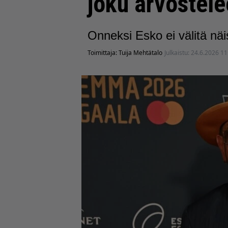
joku arvostele
Onneksi Esko ei välitä näi
Toimittaja:
Tuija Mehtätalo
Julkaistu:
24.6.2026 11