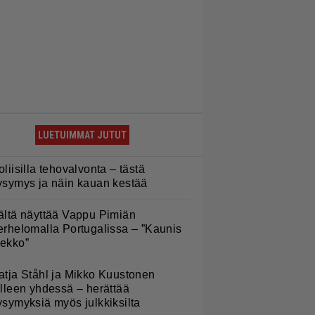
LUETUIMMAT JUTUT
oliisilla tehovalvonta – tästä
ysymys ja näin kauan kestää
ältä näyttää Vappu Pimiän
erhelomalla Portugalissa – ”Kaunis
ekko”
atja Ståhl ja Mikko Kuustonen
älleen yhdessä – herättää
ysymyksiä myös julkkiksilta