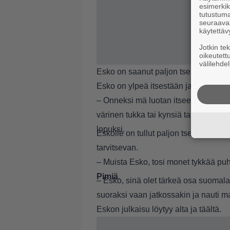
esimerkiks
tutustuma
seuraaval
käytettäv
Jotkin te
oikeutett
välilehdel
Esko on saanut paljon tsemppivieste
Esko on ylpeä itsestään ja hänellä t
– Onneksi mä luotan itseeni ja tiedä
värinen tukka tai kynsiä tahansa, mä
lopuksi.
Eskolle on tullut paljon tsemppaavia 
tarvitsevan.
– Muista Esko, tosi monet tykkää puhu
Pimiä
.
– Esko, sinä olet tärkeä osa suomalai
suoraksi vaan jatkossakin ja nauti m
Eskon julkaisu löytyy alta ja
täältä
.