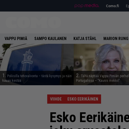
Como.fi
Ep
VAPPU PIMIÄ
SAMPO KAULANEN
KATJA STÅHL
MARION RUNG
1.
2.
Poliisilla tehovalvonta – tästä kysymys ja näin
Tältä näyttää Vappu Pimiän perhe
kauan kestää
Portugalissa – ”Kaunis mekko”
VIIHDE
ESKO EERIKÄINEN
Esko Eerikäine