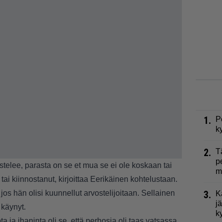
1.
P
k
2.
T
p
ostelee, parasta on se et mua se ei ole koskaan tai
m
tai kiinnostanut, kirjoittaa Eerikäinen kohtelustaan.
 jos hän olisi kuunnellut arvostelijoitaan. Sellainen
3.
K
j
 käynyt.
k
ta ja ihaninta oli se, että perhosia oli taas vatsassa,