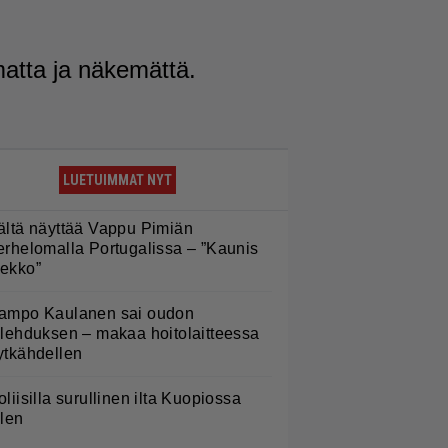
matta ja näkemättä.
LUETUIMMAT NYT
ältä näyttää Vappu Pimiän
erhelomalla Portugalissa – ”Kaunis
ekko”
ampo Kaulanen sai oudon
ulehduksen – makaa hoitolaitteessa
ytkähdellen
oliisilla surullinen ilta Kuopiossa
ilen