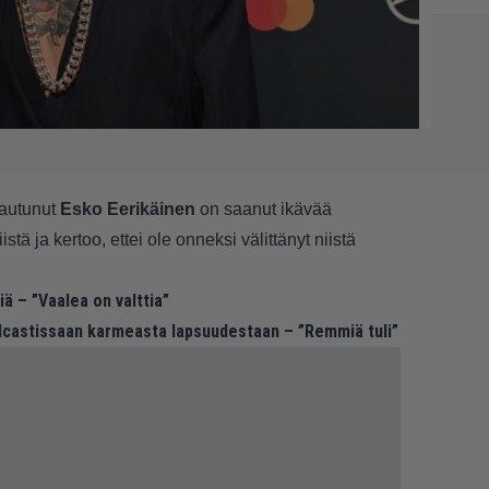
tautunut
Esko Eerikäinen
on saanut ikävää
ä ja kertoo, ettei ole onneksi välittänyt niistä
iä – ”Vaalea on valttia”
dcastissaan karmeasta lapsuudestaan – ”Remmiä tuli”