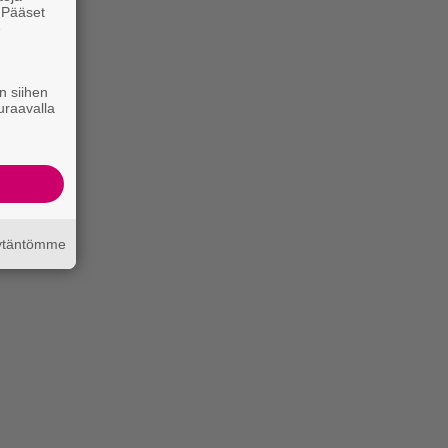
. Pääset
e
n siihen
uraavalla
äytäntömme