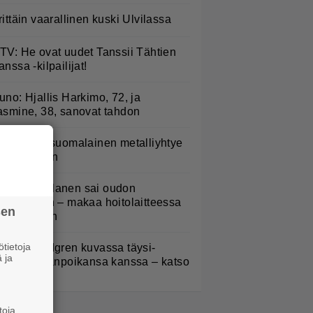
rittäin vaarallinen kuski Ulvilassa
TV: He ovat uudet Tanssii Tähtien
anssa -kilpailijat!
uno: Hjallis Harkimo, 72, ja
asmine, 38, sanovat tahdon
akastettu suomalainen metalliyhtye
ekee paluun
ampo Kaulanen sai oudon
ulehduksen – makaa hoitolaitteessa
sen
ytkähdellen
tietoja
elena Lindgren kuvassa täysi-
 ja
käisen pojanpoikansa kanssa – katso
toja