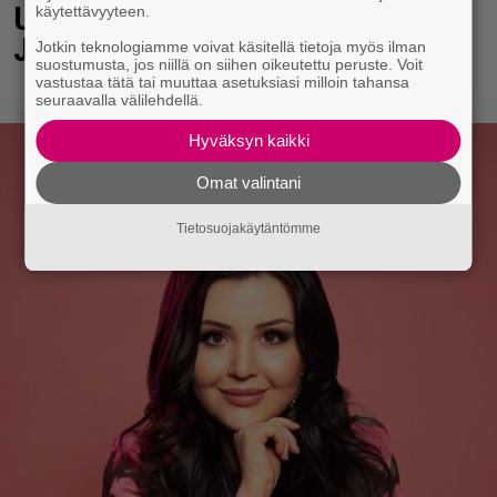
Uuno: Hjallis Harkimo, 72, ja
käytettävyyteen.
Jasmine, 38, sanovat tahdon
Jotkin teknologiamme voivat käsitellä tietoja myös ilman
suostumusta, jos niillä on siihen oikeutettu peruste. Voit
vastustaa tätä tai muuttaa asetuksiasi milloin tahansa
seuraavalla välilehdellä.
Hyväksyn kaikki
Omat valintani
Tietosuojakäytäntömme