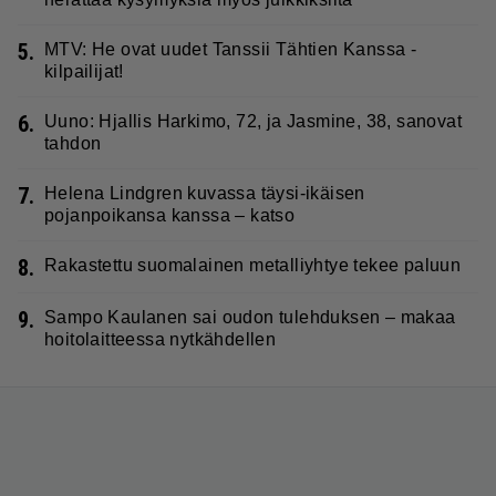
5.
MTV: He ovat uudet Tanssii Tähtien Kanssa -
kilpailijat!
6.
Uuno: Hjallis Harkimo, 72, ja Jasmine, 38, sanovat
tahdon
7.
Helena Lindgren kuvassa täysi-ikäisen
pojanpoikansa kanssa – katso
8.
Rakastettu suomalainen metalliyhtye tekee paluun
9.
Sampo Kaulanen sai oudon tulehduksen – makaa
hoitolaitteessa nytkähdellen