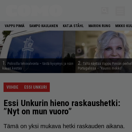
VAPPU PIMIÄ
SAMPO KAULANEN
KATJA STÅHL
MARION RUNG
MIKKO KU
1.
2.
Poliisilla tehovalvonta – tästä kysymys ja näin
Tältä näyttää Vappu Pimiän perhe
kauan kestää
Portugalissa – ”Kaunis mekko”
VIIHDE
ESSI UNKURI
Essi Unkurin hieno raskaushetki:
”Nyt on mun vuoro”
Tämä on yksi mukava hetki raskauden aikana.