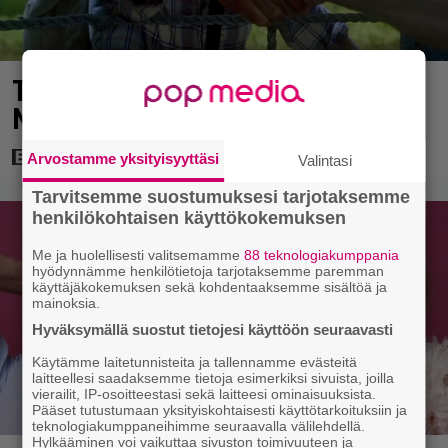
Tuleva videopelielokuva jäi Sam
Neillin viimeiseksi rooliksi
Arvostamme yksityisyyttäsi
Valintasi
Tarvitsemme suostumuksesi tarjotaksemme
henkilökohtaisen käyttökokemuksen
Me ja huolellisesti valitsemamme
88 teknologiakumppania
hyödynnämme henkilötietoja tarjotaksemme paremman
käyttäjäkokemuksen sekä kohdentaaksemme sisältöä ja
mainoksia.
Hyväksymällä suostut tietojesi käyttöön seuraavasti
Käytämme laitetunnisteita ja tallennamme evästeitä
laitteellesi saadaksemme tietoja esimerkiksi sivuista, joilla
vierailit, IP-osoitteestasi sekä laitteesi ominaisuuksista.
Pääset tutustumaan yksityiskohtaisesti käyttötarkoituksiin ja
teknologiakumppaneihimme seuraavalla välilehdellä.
Hylkääminen voi vaikuttaa sivuston toimivuuteen ja