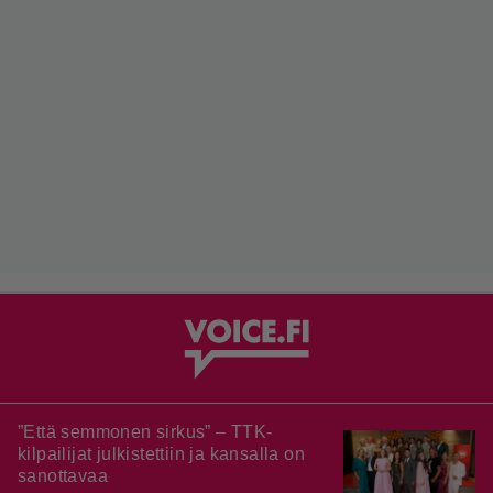
”Että semmonen sirkus” – TTK-
kilpailijat julkistettiin ja kansalla on
sanottavaa