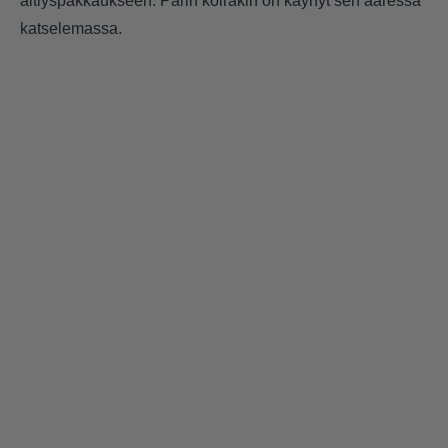
äitiyspakkaukseen. Parin koirakin on käynyt sen ääressä
katselemassa.