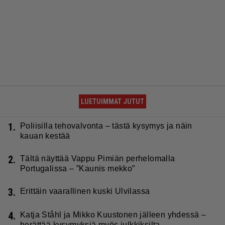
LUETUIMMAT JUTUT
1.
Poliisilla tehovalvonta – tästä kysymys ja näin
kauan kestää
2.
Tältä näyttää Vappu Pimiän perhelomalla
Portugalissa – ”Kaunis mekko”
3.
Erittäin vaarallinen kuski Ulvilassa
4.
Katja Ståhl ja Mikko Kuustonen jälleen yhdessä –
herättää kysymyksiä myös julkkiksilta