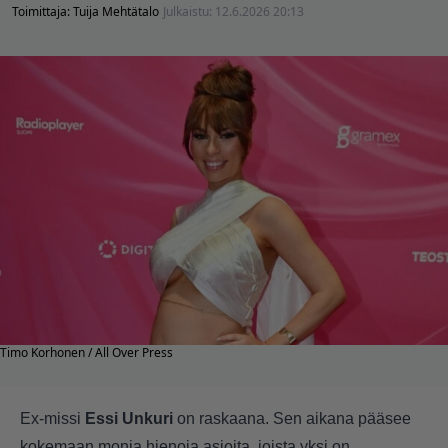
Toimittaja:
Tuija Mehtätalo
Julkaistu:
12.6.2026 20:13
Timo Korhonen / All Over Press
Ex-missi
Essi Unkuri
on raskaana. Sen aikana pääsee
kokemaan monia hienoja asioita, joista yksi on