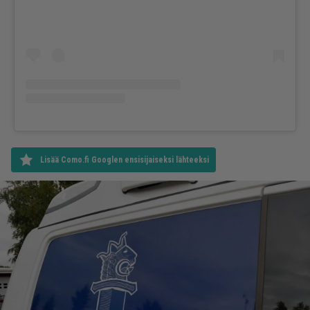
Lisää Como.fi Googlen ensisijaiseksi lähteeksi