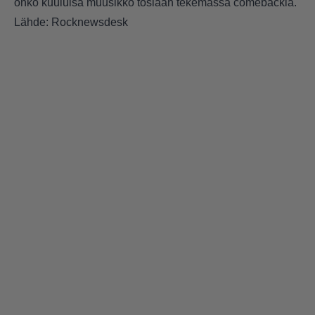
onko kuuluisa muusikko tosiaan tekemässä comebackia.
Lähde: Rocknewsdesk