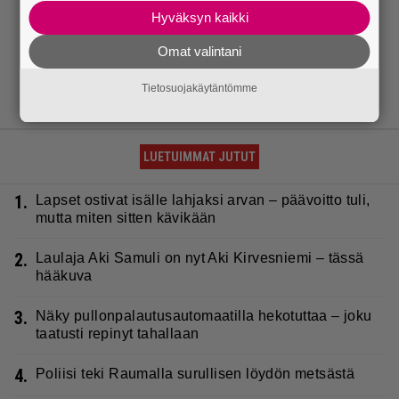
Hyväksyn kaikki
Omat valintani
Tietosuojakäytäntömme
LUETUIMMAT JUTUT
1.
Lapset ostivat isälle lahjaksi arvan – päävoitto tuli,
mutta miten sitten kävikään
2.
Laulaja Aki Samuli on nyt Aki Kirvesniemi – tässä
hääkuva
3.
Näky pullonpalautusautomaatilla hekotuttaa – joku
taatusti repinyt tahallaan
4.
Poliisi teki Raumalla surullisen löydön metsästä