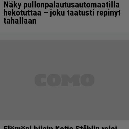
Näky pullonpalautusautomaatilla
hekotuttaa – joku taatusti repinyt
tahallaan
Elämäni biisin Katja Ståhlin roisi