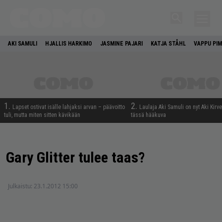
AKI SAMULI
HJALLIS HARKIMO
JASMINE PAJARI
KATJA STÅHL
VAPPU PIM
1.
2.
Lapset ostivat isälle lahjaksi arvan – päävoitto
Laulaja Aki Samuli on nyt Aki Kirv
tuli, mutta miten sitten kävikään
tässä hääkuva
Gary Glitter tulee taas?
Julkaistu:
23.1.2012 15:00