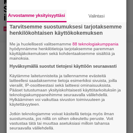
koskettivat myös presidenttiä –
Stubbin sydämelliset kiitokset
ihastuttavat
Arvostamme yksityisyyttäsi
Valintasi
Tarvitsemme suostumuksesi tarjotaksemme
henkilökohtaisen käyttökokemuksen
Me ja huolellisesti valitsemamme
88 teknologiakumppania
hyödynnämme henkilötietoja tarjotaksemme paremman
käyttäjäkokemuksen sekä kohdentaaksemme sisältöä ja
mainoksia.
Hyväksymällä suostut tietojesi käyttöön seuraavasti
Käytämme laitetunnisteita ja tallennamme evästeitä
laitteellesi saadaksemme tietoja esimerkiksi sivuista, joilla
vierailit, IP-osoitteestasi sekä laitteesi ominaisuuksista.
Pääset tutustumaan yksityiskohtaisesti käyttötarkoituksiin ja
teknologiakumppaneihimme seuraavalla välilehdellä.
Hylkääminen voi vaikuttaa sivuston toimivuuteen ja
käytettävyyteen.
Jotkin teknologiamme voivat käsitellä tietoja myös ilman
suostumusta, jos niillä on siihen oikeutettu peruste. Voit
vastustaa tätä tai muuttaa asetuksiasi milloin tahansa
seuraavalla välilehdellä.