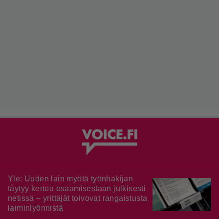
Yle: Uuden lain myötä työnhakijan
täytyy kertoa osaamisestaan julkisesti
netissä – yrittäjät toivovat rangaistusta
laiminlyönnistä