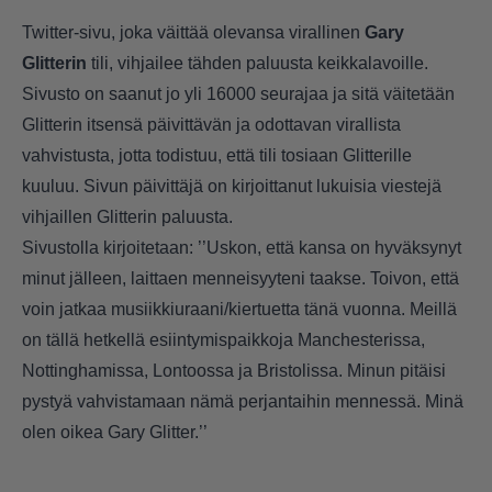
Twitter-sivu, joka väittää olevansa virallinen
Gary
Glitterin
tili, vihjailee tähden paluusta keikkalavoille.
Sivusto on saanut jo yli 16000 seurajaa ja sitä väitetään
Glitterin itsensä päivittävän ja odottavan virallista
vahvistusta, jotta todistuu, että tili tosiaan Glitterille
kuuluu. Sivun päivittäjä on kirjoittanut lukuisia viestejä
vihjaillen Glitterin paluusta.
Sivustolla kirjoitetaan: ’’Uskon, että kansa on hyväksynyt
minut jälleen, laittaen menneisyyteni taakse. Toivon, että
voin jatkaa musiikkiuraani/kiertuetta tänä vuonna. Meillä
on tällä hetkellä esiintymispaikkoja Manchesterissa,
Nottinghamissa, Lontoossa ja Bristolissa. Minun pitäisi
pystyä vahvistamaan nämä perjantaihin mennessä. Minä
olen oikea Gary Glitter.’’