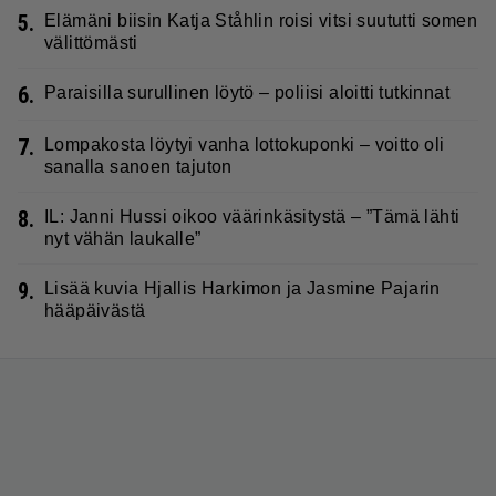
5.
Elämäni biisin Katja Ståhlin roisi vitsi suututti somen
välittömästi
6.
Paraisilla surullinen löytö – poliisi aloitti tutkinnat
7.
Lompakosta löytyi vanha lottokuponki – voitto oli
sanalla sanoen tajuton
8.
IL: Janni Hussi oikoo väärinkäsitystä – ”Tämä lähti
nyt vähän laukalle”
9.
Lisää kuvia Hjallis Harkimon ja Jasmine Pajarin
hääpäivästä