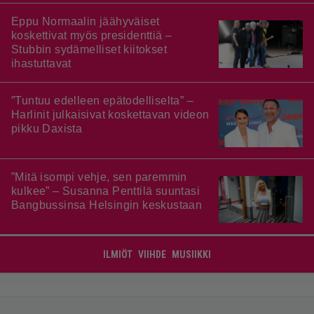
Eppu Normaalin jäähyväiset
koskettivat myös presidenttiä –
Stubbin sydämelliset kiitokset
ihastuttavat
”Tuntuu edelleen epätodelliselta” –
Harlinit julkaisivat koskettavan videon
pikku Daxista
”Mitä isompi vehje, sen paremmin
kulkee” – Susanna Penttilä suuntasi
Bangbussinsa Helsingin keskustaan
ILMIÖT
VIIHDE
MUSIIKKI