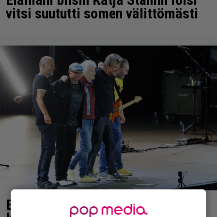
vitsi suututti somen välittömästi
Eppu Normaalin jäähyväiset