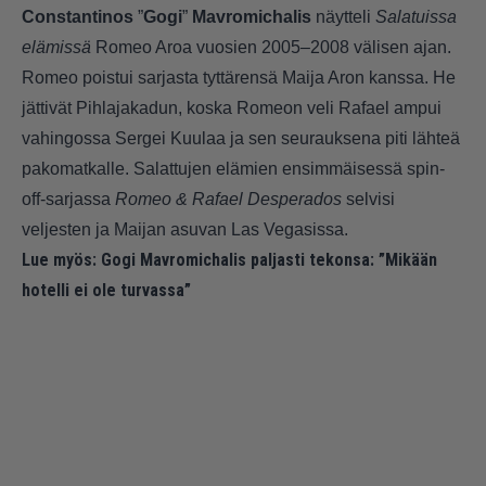
Constantinos
”
Gogi
”
Mavromichalis
näytteli
Salatuissa
elämissä
Romeo Aroa vuosien 2005–2008 välisen ajan.
Romeo poistui sarjasta tyttärensä Maija Aron kanssa. He
jättivät Pihlajakadun, koska Romeon veli Rafael ampui
vahingossa Sergei Kuulaa ja sen seurauksena piti lähteä
pakomatkalle. Salattujen elämien ensimmäisessä spin-
off-sarjassa
Romeo & Rafael Desperados
selvisi
veljesten ja Maijan asuvan Las Vegasissa.
Lue myös:
Gogi Mavromichalis paljasti tekonsa: ”Mikään
hotelli ei ole turvassa”