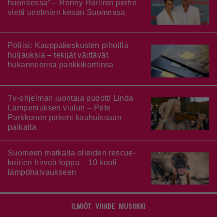
huoneessa” – Renny Harlinin perhe
vietti unelmien kesän Suomessa
Poliisi: Kauppakeskusten pihoilla
huijauksia – tekijät väittävät
hukanneensa pankkikorttinsa
Tv-ohjelman juontaja pudotti Linda
Lampeniuksen viulun – Pete
Parkkonen pakeni kauhuissaan
paikalta
Suomeen matkalla olleiden rescue-
koirien hirveä loppu – 10 kuoli
lämpöhalvaukseen
ILMIÖT
VIIHDE
MUSIIKKI