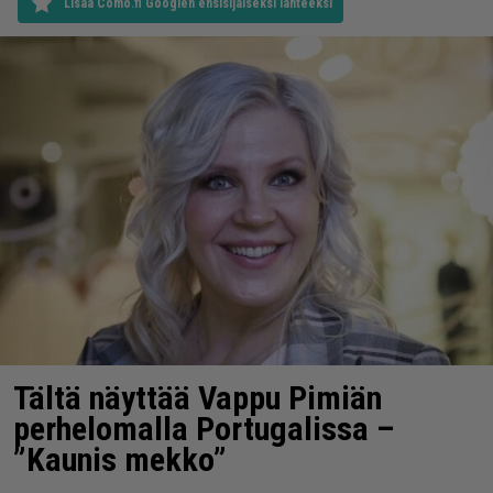
Lisää Como.fi Googlen ensisijaiseksi lähteeksi
Tältä näyttää Vappu Pimiän
perhelomalla Portugalissa –
”Kaunis mekko”