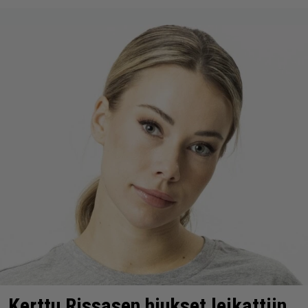
Kerttu Rissasen hiukset leikattiin