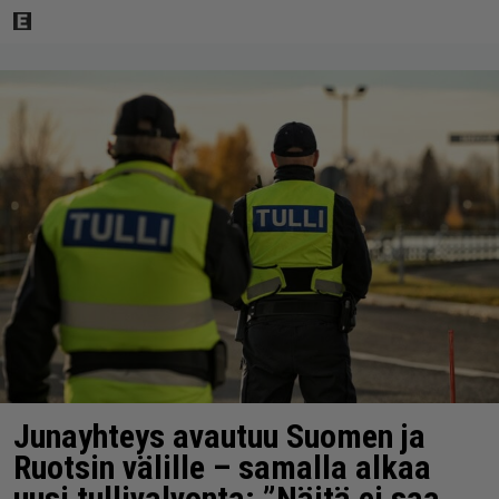
Junayhteys avautuu Suomen ja
Ruotsin välille – samalla alkaa
uusi tullivalvonta: ”Näitä ei saa