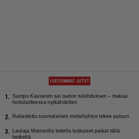
LUETUIMMAT JUTUT
1.
Sampo Kaulanen sai oudon tulehduksen – makaa
hoitolaitteessa nytkähdellen
2.
Rakastettu suomalainen metalliyhtye tekee paluun
3.
Laulaja Marionilla todella tuskaiset paikat tällä
hetkellä