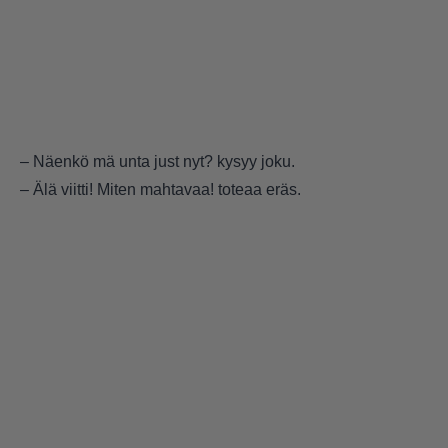
– Näenkö mä unta just nyt? kysyy joku.
– Älä viitti! Miten mahtavaa! toteaa eräs.