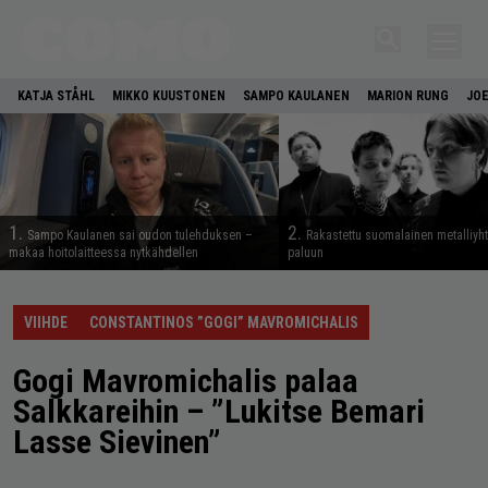
KATJA STÅHL
MIKKO KUUSTONEN
SAMPO KAULANEN
MARION RUNG
JOE
1.
2.
Sampo Kaulanen sai oudon tulehduksen –
Rakastettu suomalainen metalliyh
makaa hoitolaitteessa nytkähdellen
paluun
VIIHDE
CONSTANTINOS ”GOGI” MAVROMICHALIS
Gogi Mavromichalis palaa
Salkkareihin – ”Lukitse Bemari
Lasse Sievinen”