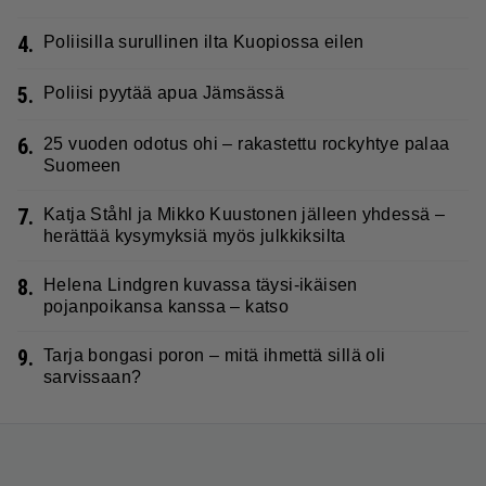
4.
Poliisilla surullinen ilta Kuopiossa eilen
5.
Poliisi pyytää apua Jämsässä
6.
25 vuoden odotus ohi – rakastettu rockyhtye palaa
Suomeen
7.
Katja Ståhl ja Mikko Kuustonen jälleen yhdessä –
herättää kysymyksiä myös julkkiksilta
8.
Helena Lindgren kuvassa täysi-ikäisen
pojanpoikansa kanssa – katso
9.
Tarja bongasi poron – mitä ihmettä sillä oli
sarvissaan?