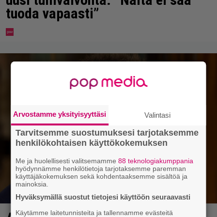
tuoda vapaasti”
Arvostamme yksityisyyttäsi
Valintasi
Tarvitsemme suostumuksesi tarjotaksemme
henkilökohtaisen käyttökokemuksen
Me ja huolellisesti valitsemamme
88 teknologiakumppania
hyödynnämme henkilötietoja tarjotaksemme paremman
käyttäjäkokemuksen sekä kohdentaaksemme sisältöä ja
mainoksia.
Hyväksymällä suostut tietojesi käyttöön seuraavasti
Käytämme laitetunnisteita ja tallennamme evästeitä