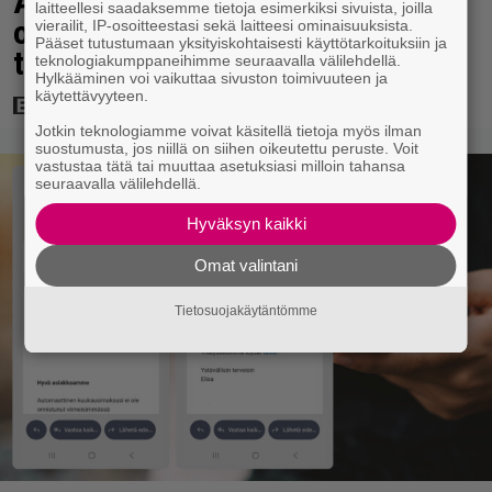
Antonio Banderas: ”Sydänkohtaus
laitteellesi saadaksemme tietoja esimerkiksi sivuista, joilla
on parasta mitä minulle on
vierailit, IP-osoitteestasi sekä laitteesi ominaisuuksista.
Pääset tutustumaan yksityiskohtaisesti käyttötarkoituksiin ja
tapahtunut”
teknologiakumppaneihimme seuraavalla välilehdellä.
Hylkääminen voi vaikuttaa sivuston toimivuuteen ja
käytettävyyteen.
Jotkin teknologiamme voivat käsitellä tietoja myös ilman
suostumusta, jos niillä on siihen oikeutettu peruste. Voit
vastustaa tätä tai muuttaa asetuksiasi milloin tahansa
seuraavalla välilehdellä.
Hyväksyn kaikki
Omat valintani
Tietosuojakäytäntömme