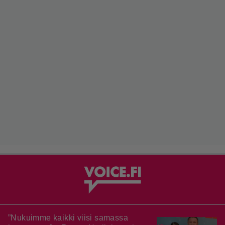
”Nukuimme kaikki viisi samassa