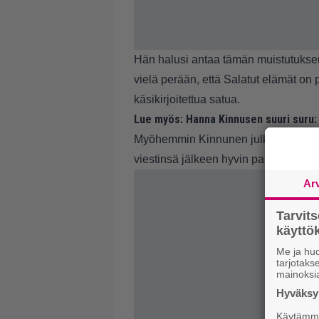
Hän halusi antaa tämän muistutuksena 
vielä perään, että Salatut elämät on
käsikirjoitettua satua.
Lue myös:
Hanna Kinnusen suuri suru:
Myöhemmin Kinnunen julkaisi vielä li
viestinsä jälkeen hyvin paljon palautet
Ar
Tarvit
käytt
Me ja huo
tarjotak
mainoksi
Hyväksym
Käytämme 