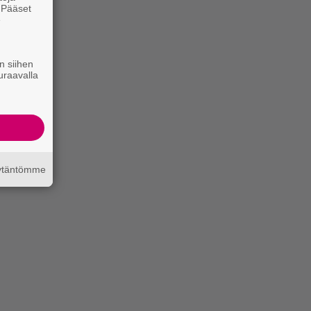
. Pääset
e
n siihen
uraavalla
äytäntömme