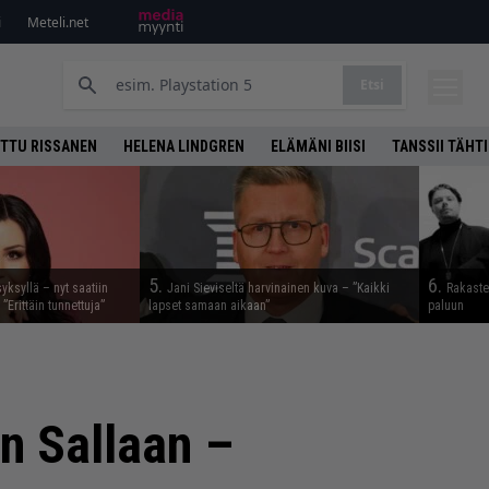
i
Meteli.net
Etsi
TTU RISSANEN
HELENA LINDGREN
ELÄMÄNI BIISI
TANSSII TÄHT
5.
6.
syksyllä – nyt saatiin
Jani Sieviseltä harvinainen kuva – ”Kaikki
Rakaste
 ”Erittäin tunnettuja”
lapset samaan aikaan”
paluun
n Sallaan –