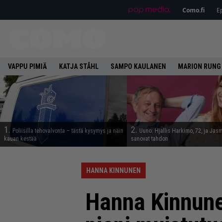
Como.fi
Ep
VAPPU PIMIÄ
KATJA STÅHL
SAMPO KAULANEN
MARION RUNG
1.
2.
Poliisilla tehovalvonta – tästä kysymys ja näin
Uuno: Hjallis Harkimo, 72, ja Jasm
kauan kestää
sanovat tahdon
HANNA KINNUNEN
Hanna Kinnunen