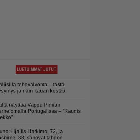
LUETUIMMAT JUTUT
oliisilla tehovalvonta – tästä
ysymys ja näin kauan kestää
ältä näyttää Vappu Pimiän
erhelomalla Portugalissa – ”Kaunis
ekko”
uno: Hjallis Harkimo, 72, ja
asmine, 38, sanovat tahdon