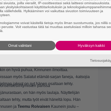
i sivuista, joilla vierailit, IP-osoitteestasi sekä laitteesi ominaisuuksista
an yksityiskohtaisesti käyttötarkoituksiin ja teknologiakumppaneihimm
la välilehdellä. Hylkääminen voi vaikuttaa sivuston toimivuuteen ja
yyteen.
knologiamme voivat käsitellä tietoja myös ilman suostumusta, jos niillä o
u peruste. Voit vastustaa tätä tai muuttaa asetuksiasi milloin tahansa se
lä.
Omat valintani
Hyväksyn kaikki
Tietosuojak
ktan ja fiktion sekoittumiseen. Itse olen siihen
iitäkin on hyvä puhua, Kinnunen ilmoittaa.
issaan myös Salatut elämät-sarjan faneja, -katsojia
elman jaksot on nyt hänen osaltaan tehty.
nserttiesiintymisten parissa
jänurastaan, on hän myös laulaja. Näyttelijän
ltaan tehty, mutta työt eivät häneltä lopu. Hän
innusen ja
Teemu Roivaisen
Kaunein joulu –