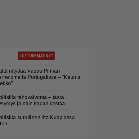
LUETUIMMAT NYT
ältä näyttää Vappu Pimiän
erhelomalla Portugalissa – ”Kaunis
ekko”
oliisilla tehovalvonta – tästä
ysymys ja näin kauan kestää
oliisilla surullinen ilta Kuopiossa
ilen