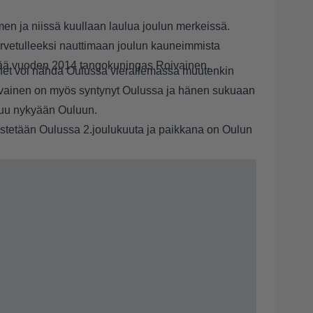
en ja niissä kuullaan laulua joulun merkeissä.
ervetulleeksi nauttimaan joulun kauneimmista
ittää vuoden 2014 tangokuningas Roivainen.
net voi nähdä Oulussa vierailemassa muutenkin
ivainen on myös syntynyt Oulussa ja hänen sukuaan
luu nykyään Ouluun.
estetään Oulussa 2.joulukuuta ja paikkana on Oulun