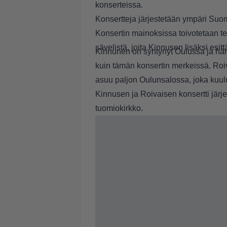
konserteissa.
Konsertteja järjestetään ympäri Suom
Konsertin mainoksissa toivotetaan t
sävelistä, joita Kinnusen lisäksi es
Kinnunen on syntynyt Oulussa ja hä
kuin tämän konsertin merkeissä. Ro
asuu paljon Oulunsalossa, joka kuu
Kinnusen ja Roivaisen konsertti järj
tuomiokirkko.