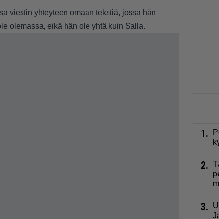
sa viestin yhteyteen omaan tekstiä, jossa hän
ole olemassa, eikä hän ole yhtä kuin Salla.
1.
P
k
2.
T
p
m
3.
U
J