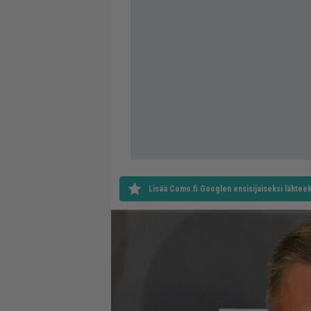
Lisää Como.fi Googlen ensisijaiseksi lähteek