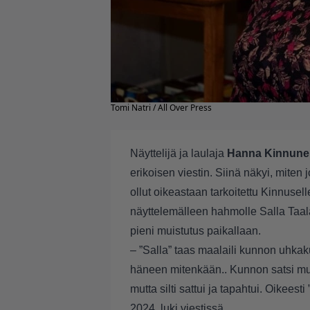
Tomi Natri / All Over Press
Näyttelijä ja laulaja
Hanna Kinnune
erikoisen viestin. Siinä näkyi, miten j
ollut oikeastaan tarkoitettu Kinnusel
näyttelemälleen hahmolle Salla Taa
pieni muistutus paikallaan.
– ”Salla” taas maalaili kunnon uhkaku
häneen mitenkään.. Kunnon satsi mui
mutta silti sattui ja tapahtui. Oikeesti
2024, luki viestissä.