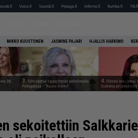
isodi.fi
Voice.fi
Soundi.fi
Pelaaja.fi
Inferno.fi
Rumba.fi
Tilt.f
ETUSIVU
UUSIMMAT
MUSIIKKI
MIKKO KUUSTONEN
JASMINE PAJARI
HJALLIS HARKIMO
KER
3.
4.
ine, 38,
Tältä näyttää Vappu Pimiän perhelomalla
Elämäni biisi jatkuu 
Portugalissa – ”Kaunis mekko”
lisätietoa paljastuksista:
 sekoitettiin Salkkarie