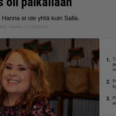
s oli paikallaan
 Hanna ei ole yhtä kuin Salla.
9:39
Päivitetty:
27.11.2024 06:42
1.
T
p
m
2.
P
k
3.
P
e