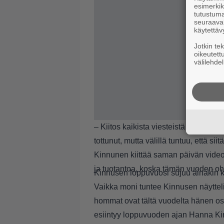
esimerkiks
tutustuma
seuraaval
käytettäv
Jotkin te
oikeutett
välilehdel
– Kiitos kaikista viesteistä liittyen fa
tottunut, mutta välillä tuntuu, että s
Kinnunen kiittää saman päivän video
ja tuotantoa, koska tämän vuoden ohj
Kinnusen loppuvuosi sujuu ainakin ko
Vaikka moni tuntee Kinnusen näytteli
hommat ovat tältä vuodelta hänen osa
esiintyy loppuvuoden ajan Hanna K