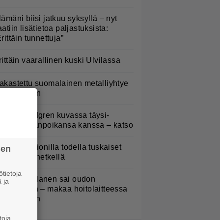
lämäni biisi jatkuu syksyllä – nyt
aatiin lisätietoa paljastuksista:
Erittäin tunnettuja”
rittäin vaarallinen kuski Ulvilassa
akastettu suomalainen metalliyhtye
ekee paluun
elena Lindgren kuvassa täysi-
käisen pojanpoikansa kanssa – katso
aulaja Marionilla todella tuskaiset
sen
aikat tällä hetkellä
tietoja
ampo Kaulanen sai oudon
 ja
ulehduksen – makaa hoitolaitteessa
ytkähdellen
toja