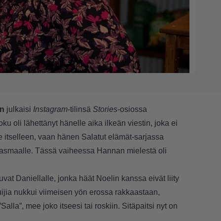
n
julkaisi
Instagram
-tilinsä
Stories
-osiossa
oku oli lähettänyt hänelle aika ilkeän viestin, joka ei
le itselleen, vaan hänen Salatut elämät-sarjassa
lasmaalle. Tässä vaiheessa Hannan mielestä oli
vat Daniellalle, jonka häät Noelin kanssa eivät liity
jia nukkui viimeisen yön erossa rakkaastaan,
 ”Salla”, mee joko itseesi tai roskiin. Sitäpaitsi nyt on