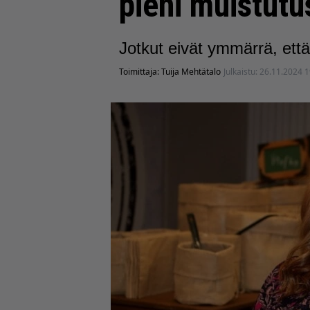
pieni muistutu
Jotkut eivät ymmärrä, että
Toimittaja:
Tuija Mehtätalo
Julkaistu:
26.11.2024 1