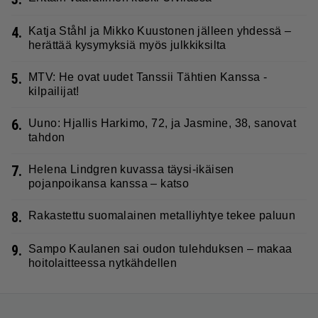
4.
Katja Ståhl ja Mikko Kuustonen jälleen yhdessä –
herättää kysymyksiä myös julkkiksilta
5.
MTV: He ovat uudet Tanssii Tähtien Kanssa -
kilpailijat!
6.
Uuno: Hjallis Harkimo, 72, ja Jasmine, 38, sanovat
tahdon
7.
Helena Lindgren kuvassa täysi-ikäisen
pojanpoikansa kanssa – katso
8.
Rakastettu suomalainen metalliyhtye tekee paluun
9.
Sampo Kaulanen sai oudon tulehduksen – makaa
hoitolaitteessa nytkähdellen