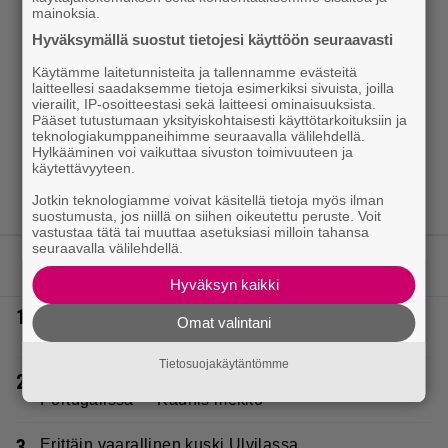
mainoksia.
Hyväksymällä suostut tietojesi käyttöön seuraavasti
Käytämme laitetunnisteita ja tallennamme evästeitä
laitteellesi saadaksemme tietoja esimerkiksi sivuista, joilla
vierailit, IP-osoitteestasi sekä laitteesi ominaisuuksista.
Pääset tutustumaan yksityiskohtaisesti käyttötarkoituksiin ja
teknologiakumppaneihimme seuraavalla välilehdellä.
Hylkääminen voi vaikuttaa sivuston toimivuuteen ja
käytettävyyteen.
Jotkin teknologiamme voivat käsitellä tietoja myös ilman
suostumusta, jos niillä on siihen oikeutettu peruste. Voit
vastustaa tätä tai muuttaa asetuksiasi milloin tahansa
seuraavalla välilehdellä.
LUETUIMMAT JUTUT
Hyväksyn kaikki
1.
Poliisilla tehovalvonta – tästä kysymys ja näin
Omat valintani
kauan kestää
Tietosuojakäytäntömme
2.
Tältä näyttää Vappu Pimiän perhelomalla
Portugalissa – ”Kaunis mekko”
3.
Erittäin vaarallinen kuski Ulvilassa