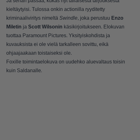
Ja sehän passaa, kukas nyt tällaisesta tarjouksesta
kieltäytyisi. Tulossa onkin actionilla ryyditetty
kriminaaliviritys nimeltä
Swindle
, joka perustuu
Enzo
Miletin
ja
Scott Wilsonin
käsikirjoitukseen. Elokuvan
tuottaa Paramount Pictures. Yksityiskohdista ja
kuvauksista ei ole vielä tarkalleen sovittu, eikä
ohjaajaakaan toistaiseksi ole.
Foxille toimintaelokuva on uudehko aluevaltaus toisin
kuin Saldanalle
.