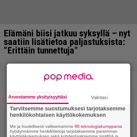
Elämäni biisi jatkuu syksyllä – nyt
saatiin lisätietoa paljastuksista:
”Erittäin tunnettuja”
Arvostamme yksityisyyttäsi
Valintasi
Tarvitsemme suostumuksesi tarjotaksemme
henkilökohtaisen käyttökokemuksen
Me ja huolellisesti valitsemamme
88 teknologiakumppania
hyödynnämme henkilötietoja tarjotaksemme paremman
käyttäjäkokemuksen sekä kohdentaaksemme sisältöä ja