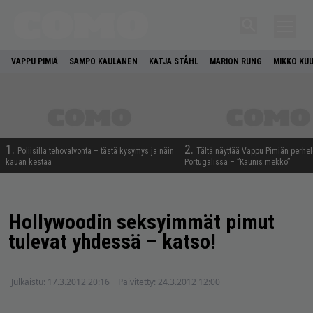
VAPPU PIMIÄ
SAMPO KAULANEN
KATJA STÅHL
MARION RUNG
MIKKO KU
1.
2.
Poliisilla tehovalvonta – tästä kysymys ja näin
Tältä näyttää Vappu Pimiän perhe
kauan kestää
Portugalissa – ”Kaunis mekko”
Hollywoodin seksyimmät pimut
tulevat yhdessä – katso!
Julkaistu:
17.3.2012 20:16
Päivitetty:
24.3.2012 12:00