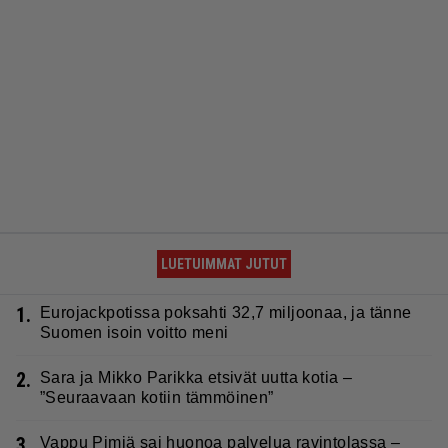
LUETUIMMAT JUTUT
1.
Eurojackpotissa poksahti 32,7 miljoonaa, ja tänne
Suomen isoin voitto meni
2.
Sara ja Mikko Parikka etsivät uutta kotia –
”Seuraavaan kotiin tämmöinen”
3.
Vappu Pimiä sai huonoa palvelua ravintolassa –