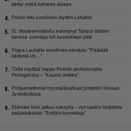
pettyi siellä kahteen asiaan
4.
Poliisi teki surullisen löydön Lohjalla
5.
IS: Mysteerivideolla esiintynyt Tanssii tähtien
kanssa -juontaja tuli kasvoillaan julki
6.
Pippa Laukalta surullinen ulostulo: ”Päästää
kädestä irti…”
7.
Tältä näyttää Vappu Pimiän perhelomalla
Portugalissa – ”Kaunis mekko”
8.
Piittaamattomat myymälävarkaat pistettiin linnaan
Jyväskylässä
9.
Elämäni biisi jatkuu syksyllä – nyt saatiin lisätietoa
paljastuksista: ”Erittäin tunnettuja”