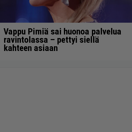
Vappu Pimiä sai huonoa palvelua
ravintolassa – pettyi siellä
kahteen asiaan