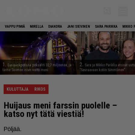
VAPPU PIMIÄ
MIRELLA
DIANDRA
JANI SIEVINEN
SARA PARIKKA
MIKKO 
1.
2.
Eurojackpotissa poksahti 32,7 miljoonaa, ja
Sara ja Mikko Parikka etsivät uutt
tänne Suomen isoin voitto meni
”Seuraavaan kotiin tämmöinen”
KULUTTAJA
RIKOS
Huijaus meni farssin puolelle –
katso nyt tätä viestiä!
Pöljää.