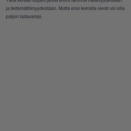
Tällä kertaa huijarit jäivät kiinni lähinnä hätäisyydestään
ja tietämättömyydestään. Mutta ensi kerralla viesti voi olla
paljon taitavampi.