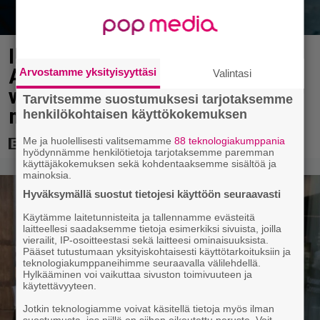
Illalla tv:ssä: Perinteinen dekkari
Agatha Christien hengessä –
Arvostamme yksityisyyttäsi
Valintasi
vuoden 2023 leffa tarjoaa
Tarvitsemme suostumuksesi tarjotaksemme
murhamysteerin
henkilökohtaisen käyttökokemuksen
Me ja huolellisesti valitsemamme
88 teknologiakumppania
hyödynnämme henkilötietoja tarjotaksemme paremman
käyttäjäkokemuksen sekä kohdentaaksemme sisältöä ja
mainoksia.
Hyväksymällä suostut tietojesi käyttöön seuraavasti
Käytämme laitetunnisteita ja tallennamme evästeitä
laitteellesi saadaksemme tietoja esimerkiksi sivuista, joilla
vierailit, IP-osoitteestasi sekä laitteesi ominaisuuksista.
Pääset tutustumaan yksityiskohtaisesti käyttötarkoituksiin ja
teknologiakumppaneihimme seuraavalla välilehdellä.
Hylkääminen voi vaikuttaa sivuston toimivuuteen ja
käytettävyyteen.
Jotkin teknologiamme voivat käsitellä tietoja myös ilman