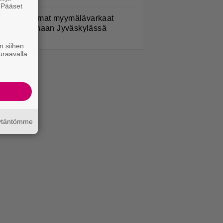
. Pääset
e
iittaamattomat myymälävarkaat
istettiin linnaan Jyväskylässä
n siihen
uraavalla
äytäntömme