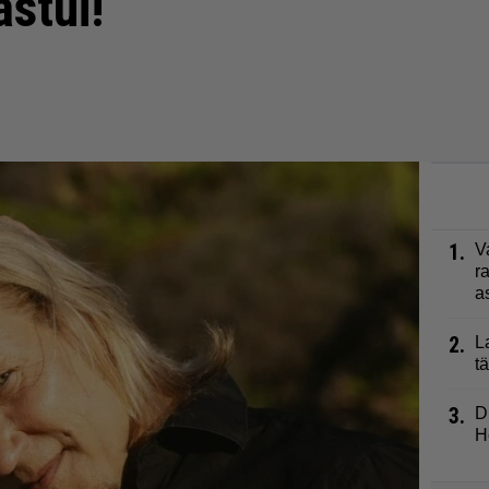
astui!
1.
V
r
a
2.
L
t
3.
D
H