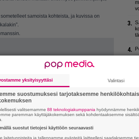
m
v
ometelleet samoista kohteista, ja kuvissa on
3.
S
kalakin”.
k
omanssin.
t
4.
P
5.
I
t
k
vostamme yksityisyyttäsi
Valintasi
6.
P
semme suostumuksesi tarjotaksemme henkilökohtai
”
ökokemuksen
lellisesti valitsemamme
88 teknologiakumppania
hyödynnämme henkilö
7.
D
semme paremman käyttäjäkokemuksen sekä kohdentaaksemme sisältöä
H
a.
ällä suostut tietojesi käyttöön seuraavasti
8.
U
J
laitetunnisteita ja tallennamme evästeitä laitteellesi saadaksemme tie