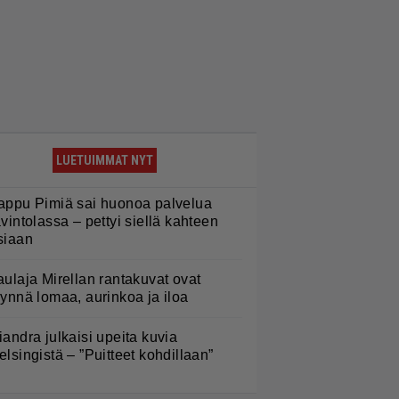
LUETUIMMAT NYT
appu Pimiä sai huonoa palvelua
avintolassa – pettyi siellä kahteen
siaan
aulaja Mirellan rantakuvat ovat
äynnä lomaa, aurinkoa ja iloa
iandra julkaisi upeita kuvia
elsingistä – ”Puitteet kohdillaan”