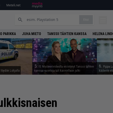
i
Meteli.net
Etsi
O PARIKKA
JUHA MIETO
TANSSII TÄHTIEN KANSSA
HELENA LIN
5.
6.
IS: Mysteerivideolla esiintynyt Tanssii tähtien
Pippa L
n löydön Lohjalla
kanssa -juontaja tuli kasvoillaan julki
kädestä irt
ulkkisnaisen