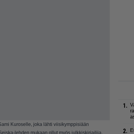
1.
V
r
a
Sami Kuroselle, joka lähti viisikymppisiään
2.
E
Seiska
-lehden mukaan ollut myös julkkiskirjailija,