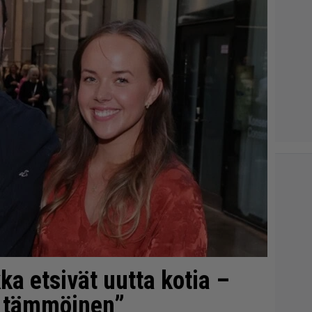
ka etsivät uutta kotia –
n tämmöinen”