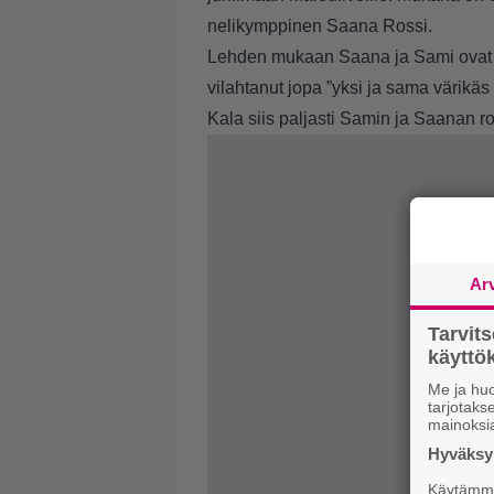
nelikymppinen Saana Rossi.
Lehden mukaan Saana ja Sami ovat s
vilahtanut jopa ”yksi ja sama värikäs 
Kala siis paljasti Samin ja Saanan r
Ar
Tarvit
käytt
Me ja huo
tarjotak
mainoksi
Hyväksym
Käytämme 