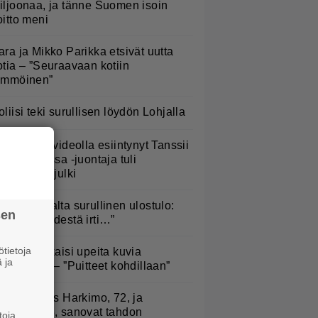
iljoonaa, ja tänne Suomen isoin
oitto meni
ara ja Mikko Parikka etsivät uutta
otia – ”Seuraavaan kotiin
ämmöinen”
oliisi teki surullisen löydön Lohjalla
S: Mysteerivideolla esiintynyt Tanssii
ähtien kanssa -juontaja tuli
asvoillaan julki
ippa Laukalta surullinen ulostulo:
sen
Päästää kädestä irti…”
tietoja
iandra julkaisi upeita kuvia
 ja
elsingistä – ”Puitteet kohdillaan”
uno: Hjallis Harkimo, 72, ja
asmine, 38, sanovat tahdon
toja