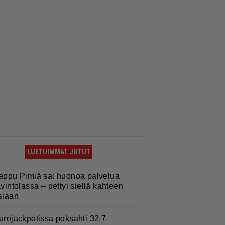
LUETUIMMAT JUTUT
appu Pimiä sai huonoa palvelua
avintolassa – pettyi siellä kahteen
siaan
urojackpotissa poksahti 32,7