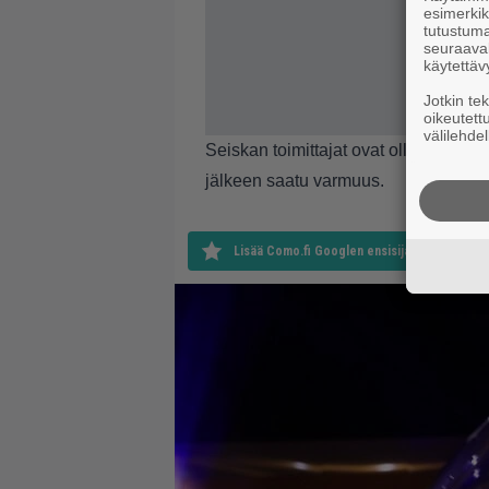
esimerkiks
tutustuma
seuraaval
käytettäv
Jotkin te
oikeutett
välilehdel
Seiskan toimittajat ovat olleet parin 
jälkeen saatu varmuus.
Lisää Como.fi Googlen ensisijaiseksi lähteek