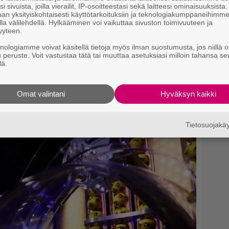
i sivuista, joilla vierailit, IP-osoitteestasi sekä laitteesi ominaisuuksista
an yksityiskohtaisesti käyttötarkoituksiin ja teknologiakumppaneihimm
9.
P
la välilehdellä. Hylkääminen voi vaikuttaa sivuston toimivuuteen ja
p
yyteen.
knologiamme voivat käsitellä tietoja myös ilman suostumusta, jos niillä o
u peruste. Voit vastustaa tätä tai muuttaa asetuksiasi milloin tahansa se
lä.
kintereillä ja heidän yhteisistä liikkeistään on matkan
Omat valintani
Hyväksyn kaikki
si
Tietosuojak