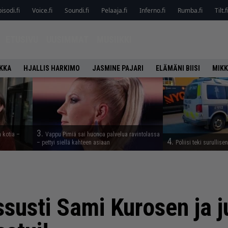
isodi.fi
Voice.fi
Soundi.fi
Pelaaja.fi
Inferno.fi
Rumba.fi
Tilt.f
ETUSIVU
UUSIMMAT
MUSIIKKI
IKKA
HJALLIS HARKIMO
JASMINE PAJARI
ELÄMÄNI BIISI
MIKK
3.
a kotia –
Vappu Pimiä sai huonoa palvelua ravintolassa
4.
– pettyi siellä kahteen asiaan
Poliisi teki surullise
susti Sami Kurosen ja j