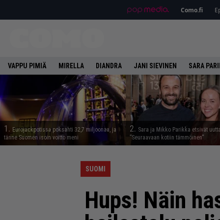
Como.fi
Ep
VAPPU PIMIÄ
MIRELLA
DIANDRA
JANI SIEVINEN
SARA PAR
1.
2.
Eurojackpotissa poksahti 32,7 miljoonaa, ja
Sara ja Mikko Parikka etsivät uutt
tänne Suomen isoin voitto meni
”Seuraavaan kotiin tämmöinen”
SUOMI
Hups! Näin has