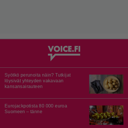
Syötkö perunoita näin? Tutkijat
löysivät yhteyden vakavaan
kansansairauteen
Eurojackpotista 80 000 euroa
Suomeen – tänne