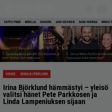
VAPPU PIMIÄ
MIRELLA
DIANDRA
JANI SIEVINEN
SARA PARIKKA
MIKKO 
1.
2.
Eurojackpotissa poksahti 32,7 miljoonaa, ja
Sara ja Mikko Parikka etsivät uutt
tänne Suomen isoin voitto meni
”Seuraavaan kotiin tämmöinen”
VIIHDE
IRINA BJÖRKLUND
Irina Björklund hämmästyi – yleisö
valitsi hänet Pete Parkkosen ja
Linda Lampeniuksen sijaan