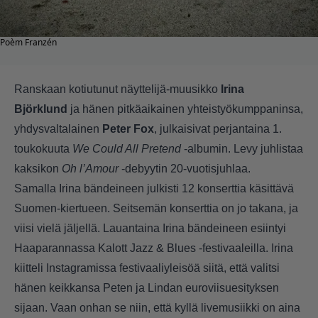
Poèm Franzén
Ranskaan kotiutunut näyttelijä-muusikko
Irina
Björklund
ja hänen pitkäaikainen yhteistyökumppaninsa,
yhdysvaltalainen
Peter Fox
, julkaisivat perjantaina 1.
toukokuuta
We Could All Pretend
-albumin. Levy juhlistaa
kaksikon
Oh l’Amour
-debyytin 20-vuotisjuhlaa.
Samalla Irina bändeineen julkisti 12 konserttia käsittävä
Suomen-kiertueen. Seitsemän konserttia on jo takana, ja
viisi vielä jäljellä. Lauantaina Irina bändeineen esiintyi
Haaparannassa Kalott Jazz & Blues -festivaaleilla. Irina
kiitteli Instagramissa festivaaliyleisöä siitä, että valitsi
hänen keikkansa Peten ja Lindan euroviisuesityksen
sijaan. Vaan onhan se niin, että kyllä livemusiikki on aina