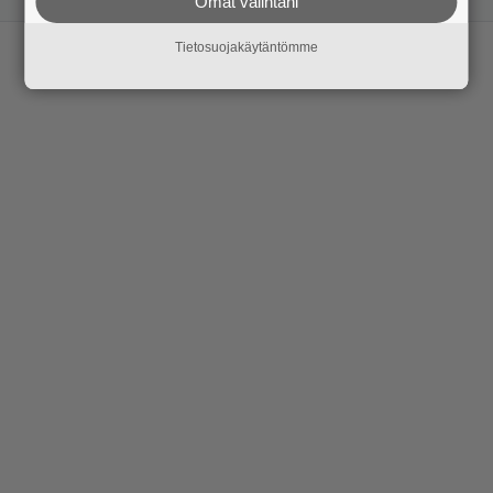
Omat valintani
Tietosuojakäytäntömme