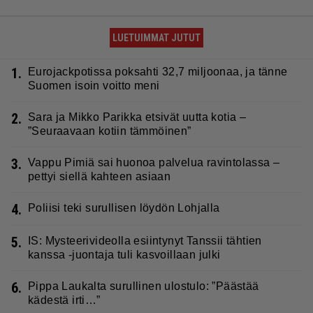
LUETUIMMAT JUTUT
1.
Eurojackpotissa poksahti 32,7 miljoonaa, ja tänne
Suomen isoin voitto meni
2.
Sara ja Mikko Parikka etsivät uutta kotia –
”Seuraavaan kotiin tämmöinen”
3.
Vappu Pimiä sai huonoa palvelua ravintolassa –
pettyi siellä kahteen asiaan
4.
Poliisi teki surullisen löydön Lohjalla
5.
IS: Mysteerivideolla esiintynyt Tanssii tähtien
kanssa -juontaja tuli kasvoillaan julki
6.
Pippa Laukalta surullinen ulostulo: ”Päästää
kädestä irti…”