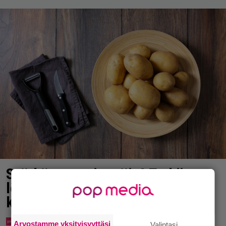
Syötkö perunoita näin? Tutkijat
löysivät yhteyden vakavaan
kansansairauteen
Arvostamme yksityisyyttäsi
Valintasi