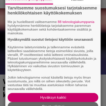
Tarvitsemme suostumuksesi tarjotaksemme
henkilökohtaisen käyttökokemuksen
Me ja huolellisesti valitsemamme
88 teknologiakumppania
hyödynnämme henkilötietoja tarjotaksemme paremman
käyttäjäkokemuksen sekä kohdentaaksemme sisältöä ja
mainoksia.
Hyväksymällä suostut tietojesi käyttöön seuraavasti
Käytämme laitetunnisteita ja tallennamme evästeitä
laitteellesi saadaksemme tietoja esimerkiksi sivuista, joilla
vierailit, IP-osoitteestasi sekä laitteesi ominaisuuksista.
Pääset tutustumaan yksityiskohtaisesti käyttötarkoituksiin ja
teknologiakumppaneihimme seuraavalla välilehdellä.
Hylkääminen voi vaikuttaa sivuston toimivuuteen ja
käytettävyyteen.
Jotkin teknologiamme voivat käsitellä tietoja myös ilman
Vappu Pimiä sai huonoa palvelua
suostumusta, jos niillä on siihen oikeutettu peruste. Voit
vastustaa tätä tai muuttaa asetuksiasi milloin tahansa
ravintolassa – pettyi siellä
seuraavalla välilehdellä.
kahteen asiaan
Hyväksyn kaikki