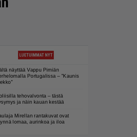
än
LUETUIMMAT NYT
ältä näyttää Vappu Pimiän
erhelomalla Portugalissa – ”Kaunis
ekko”
oliisilla tehovalvonta – tästä
ysymys ja näin kauan kestää
aulaja Mirellan rantakuvat ovat
äynnä lomaa, aurinkoa ja iloa