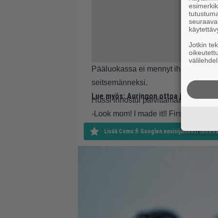
esimerkiks
tutustuma
seuraaval
käytettäv
Jotkin te
oikeutett
välilehdel
Pääluokassa ei mennyt ihan niin hyvin
seitsemänneksi.
Lue myös:
Auringon ottoa ja biksuja –
Hussi innostui päivittämään:
-Look mom! I made it!! First WRC win
Lisää Como.fi Googlen ensisijaiseksi lähteek