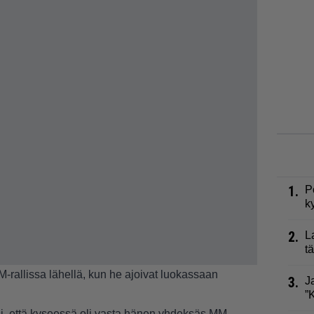
1.
P
k
2.
L
t
M-rallissa lähellä, kun he ajoivat luokassaan
3.
J
”
ksi, että kyseessä oli vasta hänen yhdeksäs MM-