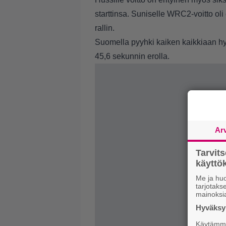
starttinsa. Suniselle WRC2-voitto o
rallin.
Suomella pyyhki kaiken kaikkiaan hyv
45,6 sekunnin erolla.
Ar
Tarvit
käytt
Me ja huo
tarjotak
mainoksi
Hyväksym
Käytämme 