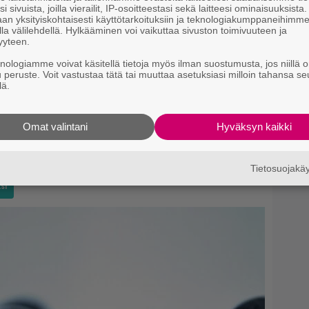
i sivuista, joilla vierailit, IP-osoitteestasi sekä laitteesi ominaisuuksista
an yksityiskohtaisesti käyttötarkoituksiin ja teknologiakumppaneihimm
la välilehdellä. Hylkääminen voi vaikuttaa sivuston toimivuuteen ja
yyteen.
knologiamme voivat käsitellä tietoja myös ilman suostumusta, jos niillä o
u peruste. Voit vastustaa tätä tai muuttaa asetuksiasi milloin tahansa se
lä.
. Sami Pajarille tuli rengasrikko ja hän putosi
Omat valintani
Hyväksyn kaikki
 tällaisia kuvia harvemmin Janni Hussista näkee
!! And happy mother’s day! Especially to mine!
Tietosuojak
si