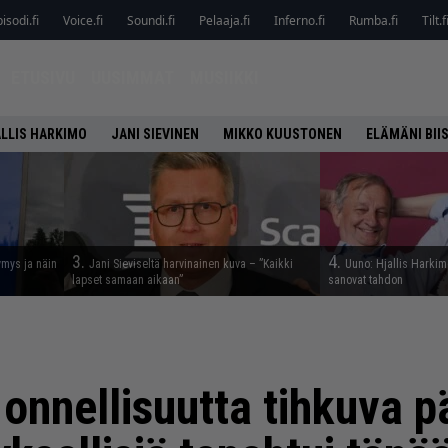
isodi.fi
Voice.fi
Soundi.fi
Pelaaja.fi
Inferno.fi
Rumba.fi
Tilt.f
ETUSIVU
UUSIMMAT
MUSIIKKI
LLIS HARKIMO
JANI SIEVINEN
MIKKO KUUSTONEN
ELÄMÄNI BIIS
3.
4.
ymys ja näin
Jani Sieviseltä harvinainen kuva – ”Kaikki
Uuno: Hjallis Harkimo
lapset samaan aikaan”
sanovat tahdon
 onnellisuutta tihkuva p