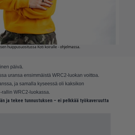
osen huippusuositussa Koti koiralle - ohjelmassa.
inen päivä.
lissa uransa ensimmäistä WRC2-luokan voittoa.
anssa, ja samalla kyseessä oli kaksikon
-rallin WRC2-luokassa.
iään ja tekee tunnustuksen – ei pelkkää työkaveruutta