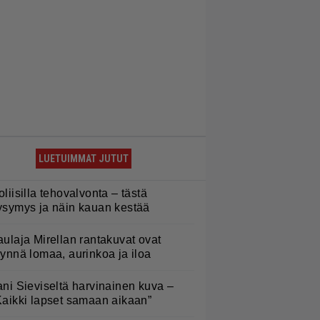
LUETUIMMAT JUTUT
oliisilla tehovalvonta – tästä
ysymys ja näin kauan kestää
aulaja Mirellan rantakuvat ovat
äynnä lomaa, aurinkoa ja iloa
ani Sieviseltä harvinainen kuva –
Kaikki lapset samaan aikaan”