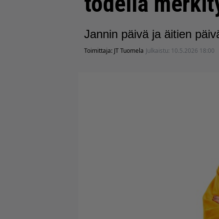
todella merkit
Jannin päivä ja äitien päiv
Toimittaja:
JT Tuomela
Julkaistu:
10.5.2026 18:00