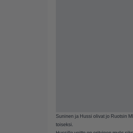
Suninen ja Hussi olivat jo Ruotsin M
toiseksi.
Hussille voitto on erityinen myös si