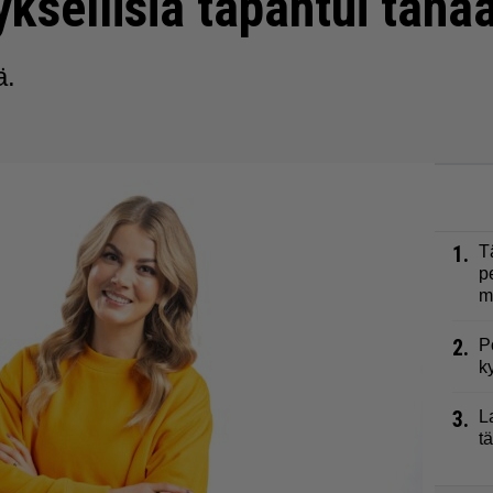
yksellisiä tapahtui tänä
ä.
1.
T
p
m
2.
P
k
3.
L
t