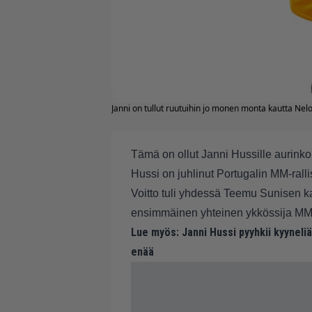
Janni on tullut ruutuihin jo monen monta kautta Nel
Tämä on ollut Janni Hussille aurinko
Hussi on juhlinut Portugalin MM-ral
Voitto tuli yhdessä Teemu Sunisen k
ensimmäinen yhteinen ykkössija MM
Lue myös:
Janni Hussi pyyhkii kyynel
enää