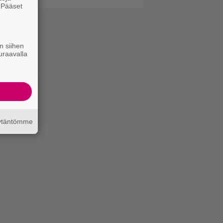
. Pääset
e
n siihen
uraavalla
äytäntömme