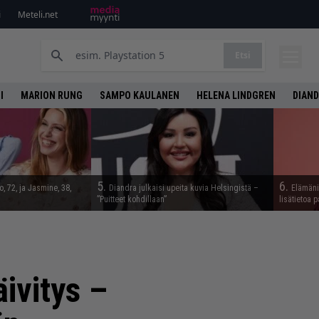
i
Meteli.net
Etsi
I
MARION RUNG
SAMPO KAULANEN
HELENA LINDGREN
DIAN
5.
6.
, 72, ja Jasmine, 38,
Diandra julkaisi upeita kuvia Helsingistä –
Elämäni 
”Puitteet kohdillaan”
lisätietoa p
äivitys –