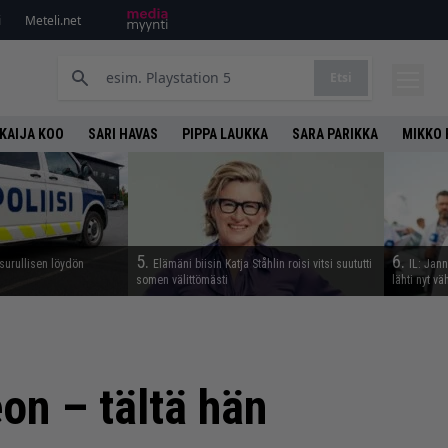
i
Meteli.net
Etsi
KAIJA KOO
SARI HAVAS
PIPPA LAUKKA
SARA PARIKKA
MIKKO 
5.
6.
 surullisen löydön
Elämäni biisin Katja Ståhlin roisi vitsi suututti
IL: Jan
somen välittömästi
lähti nyt vä
eon – tältä hän