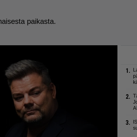
inaisesta paikasta.
1.
L
p
k
2.
T
J
A
3.
I
s