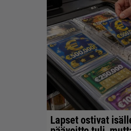
Lapset ostivat isäll
päävoitto tuli, mut