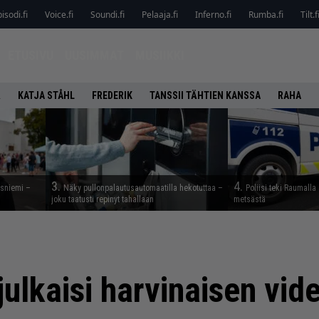
isodi.fi
Voice.fi
Soundi.fi
Pelaaja.fi
Inferno.fi
Rumba.fi
Tilt.f
ETUSIVU
UUSIMMAT
MUSIIKKI
Ä
KATJA STÅHL
FREDERIK
TANSSII TÄHTIEN KANSSA
RAHA
3.
4.
esniemi –
Näky pullonpalautusautomaatilla hekotuttaa –
Poliisi teki Raumalla
joku taatusti repinyt tahallaan
metsästä
julkaisi harvinaisen vid