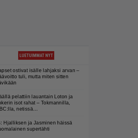
LUETUIMMAT NYT
apset ostivat isälle lahjaksi arvan –
äävoitto tuli, mutta miten sitten
ävikään
äällä pelattiin lauantain Loton ja
okerin isot rahat – Tokmannilla,
BC:lla, netissä…
S: Hjalliksen ja Jasminen häissä
uomalainen supertähti