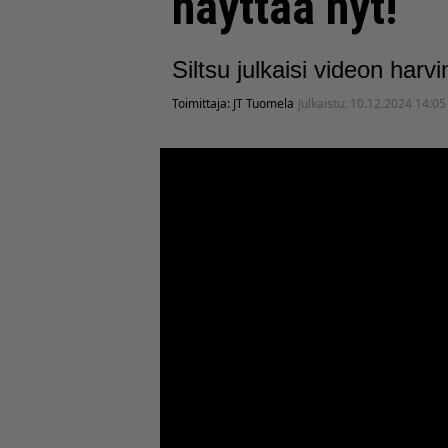
näyttää nyt!
Siltsu julkaisi videon harv
Toimittaja:
JT Tuomela
Julkaistu:
10.12.2024 14:05