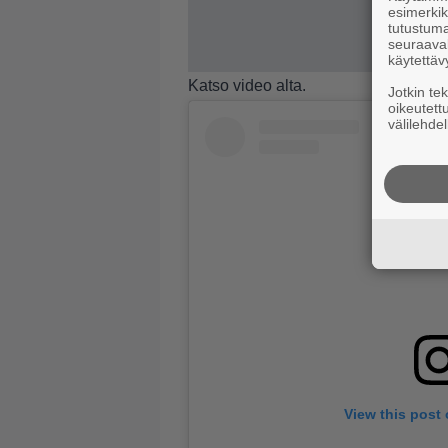
esimerkiks
tutustuma
seuraaval
käytettäv
Katso video alta.
Jotkin te
oikeutett
välilehdel
View this post