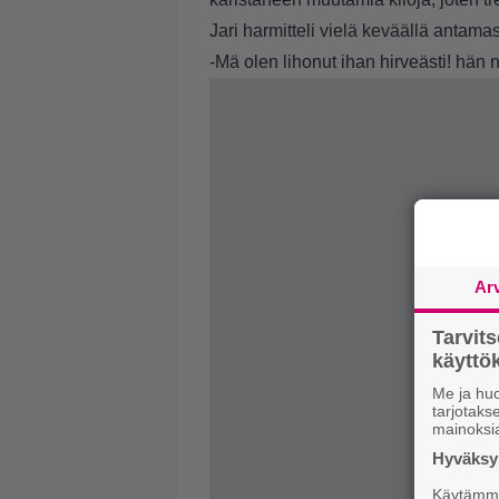
Jari harmitteli vielä keväällä antamas
-Mä olen lihonut ihan hirveästi! hän n
Ar
Tarvit
käytt
Me ja huo
tarjotak
mainoksi
Hyväksym
Käytämme 