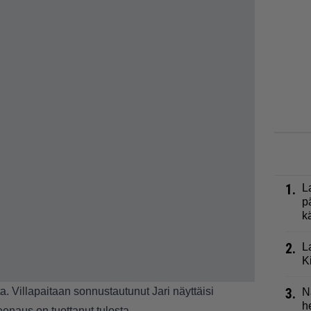
1.
L
p
k
2.
L
K
 Villapaitaan sonnustautunut Jari näyttäisi
3.
N
h
eenaus on tuottanut tulosta.