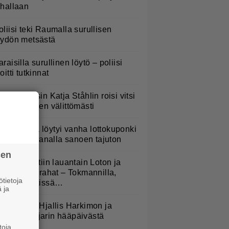
ahallaan
oliisi teki Raumalla surullisen
öydön metsästä
araisilla surullinen löytö – poliisi
oitti tutkinnat
lämäni biisin Katja Ståhlin roisi vitsi
uututti somen välittömästi
ompakosta löytyi vanha lottokuponki
 voitto oli sanalla sanoen tajuton
sen
äällä pelattiin lauantain Loton ja
okerin isot rahat – Tokmannilla,
tietoja
BC:lla, netissä…
 ja
isää kuvia Hjallis Harkimon ja
asmine Pajarin hääpäivästä
toja