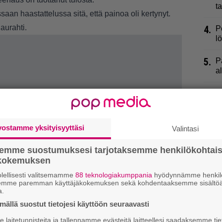
t
saan haastattelussa sitä, että painoa oli kertynyt.
aurahti.
4.
P
l
5.
P
al
6.
E
s
7.
L
vostamme yksityisyyttäsi
Valintasi
–
semme suostumuksesi tarjotaksemme henkilökohtai
8.
T
ökokemuksen
J
lellisesti valitsemamme
88 teknologiakumppania
hyödynnämme henkilö
A
semme paremman käyttäjäkokemuksen sekä kohdentaaksemme sisältöä
a.
9.
L
ällä suostut tietojesi käyttöön seuraavasti
J
laitetunnisteita ja tallennamme evästeitä laitteellesi saadaksemme tie