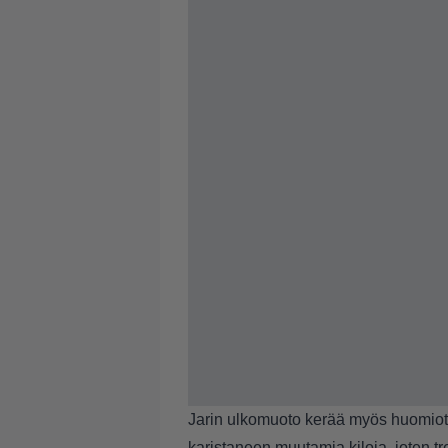
Jarin ulkomuoto kerää myös huomiota.
karistaneen muutamia kiloja, joten tr