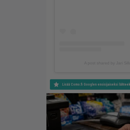
A post shared by Jari Sil
Lisää Como.fi Googlen ensisijaiseksi lähteek