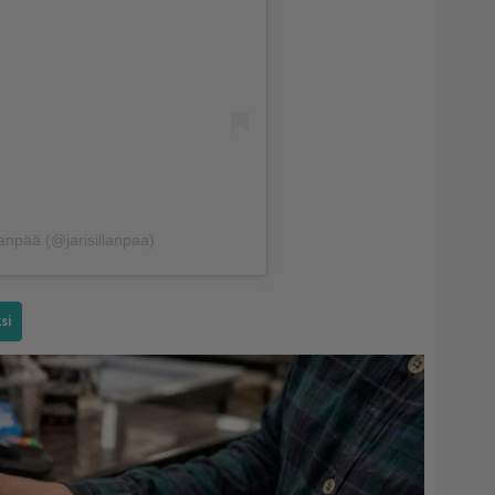
lanpää (@jarisillanpaa)
si