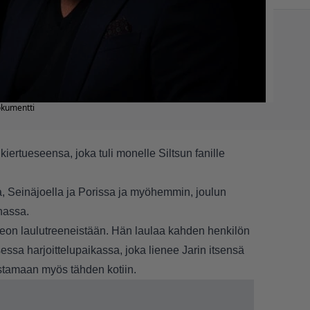
dokumentti
kiertueseensa, joka tuli monelle Siltsun fanille
, Seinäjoella ja Porissa ja myöhemmin, joulun
nassa.
ideon laulutreeneistään. Hän laulaa kahden henkilön
essa harjoittelupaikassa, joka lienee Jarin itsensä
stamaan myös tähden kotiin.