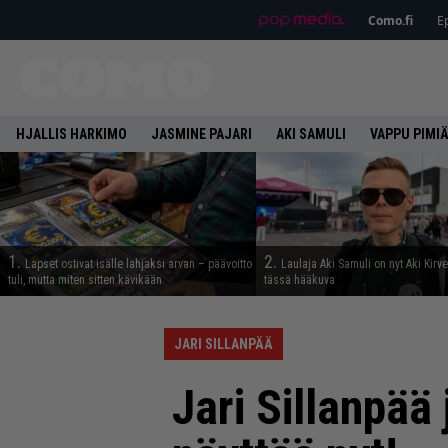
Como.fi
Ep
HJALLIS HARKIMO
JASMINE PAJARI
AKI SAMULI
VAPPU PIMI
1.
2.
Lapset ostivat isälle lahjaksi arvan – päävoitto
Laulaja Aki Samuli on nyt Aki Kirv
tuli, mutta miten sitten kävikään
tässä hääkuva
JARI SILLANPÄÄ
Jari Sillanpää 