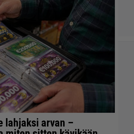
e lahjaksi arvan –
ta miten sitten kävikään