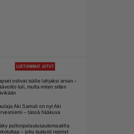
LUETUIMMAT JUTUT
apset ostivat isälle lahjaksi arvan –
äävoitto tuli, mutta miten sitten
ävikään
aulaja Aki Samuli on nyt Aki
irvesniemi – tässä hääkuva
äky pullonpalautusautomaatilla
ekotuttaa – joku taatusti repinyt