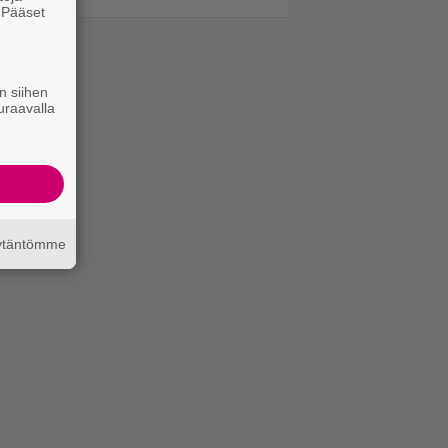
. Pääset
e
n siihen
uraavalla
äytäntömme