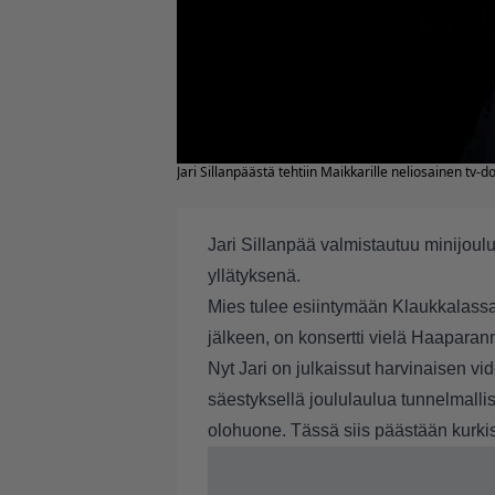
Jari Sillanpäästä tehtiin Maikkarille neliosainen tv-
Jari Sillanpää valmistautuu minijoulu
yllätyksenä.
Mies tulee esiintymään Klaukkalassa
jälkeen, on konsertti vielä Haaparan
Nyt Jari on julkaissut harvinaisen v
säestyksellä joululaulua tunnelmallis
olohuone. Tässä siis päästään kurki