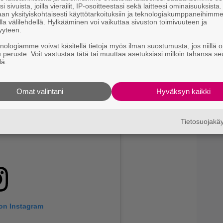
i sivuista, joilla vierailit, IP-osoitteestasi sekä laitteesi ominaisuuksista
an yksityiskohtaisesti käyttötarkoituksiin ja teknologiakumppaneihimm
la välilehdellä. Hylkääminen voi vaikuttaa sivuston toimivuuteen ja
yyteen.
knologiamme voivat käsitellä tietoja myös ilman suostumusta, jos niillä o
u peruste. Voit vastustaa tätä tai muuttaa asetuksiasi milloin tahansa se
lä.
Omat valintani
Hyväksyn kaikki
Tietosuojak
 on Instagram