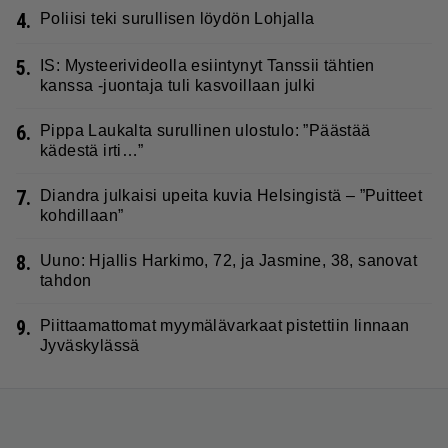
4.
Poliisi teki surullisen löydön Lohjalla
5.
IS: Mysteerivideolla esiintynyt Tanssii tähtien
kanssa -juontaja tuli kasvoillaan julki
6.
Pippa Laukalta surullinen ulostulo: ”Päästää
kädestä irti…”
7.
Diandra julkaisi upeita kuvia Helsingistä – ”Puitteet
kohdillaan”
8.
Uuno: Hjallis Harkimo, 72, ja Jasmine, 38, sanovat
tahdon
9.
Piittaamattomat myymälävarkaat pistettiin linnaan
Jyväskylässä