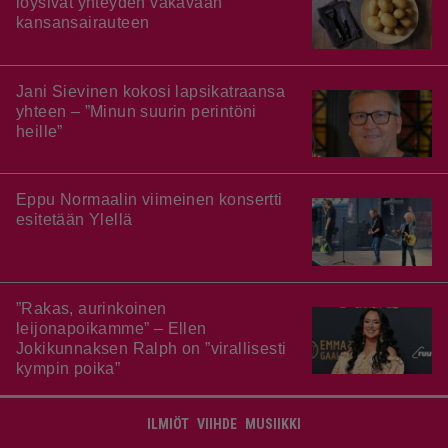
löysivät yhteyden vakavaan
kansansairauteen
Jani Sievinen kokosi lapsikatraansa
yhteen – ”Minun suurin perintöni
heille”
Eppu Normaalin viimeinen konsertti
esitetään Ylellä
”Rakas, aurinkoinen
leijonapoikamme” – Ellen
Jokikunnaksen Ralph on ”virallisesti
kympin poika”
ILMIÖT
VIIHDE
MUSIIKKI