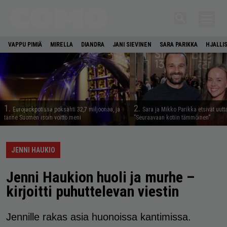
VAPPU PIMIÄ
MIRELLA
DIANDRA
JANI SIEVINEN
SARA PARIKKA
HJALLI
1.
2.
Eurojackpotissa poksahti 32,7 miljoonaa, ja
Sara ja Mikko Parikka etsivät uutt
tänne Suomen isoin voitto meni
”Seuraavaan kotiin tämmöinen”
JENNI HAUKIO
Jenni Haukion huoli ja murhe –
kirjoitti puhuttelevan viestin
Jennille rakas asia huonoissa kantimissa.