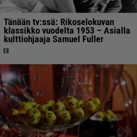
Tänään tv:ssä: Rikoselokuvan
klassikko vuodelta 1953 – Asialla
kulttiohjaaja Samuel Fuller