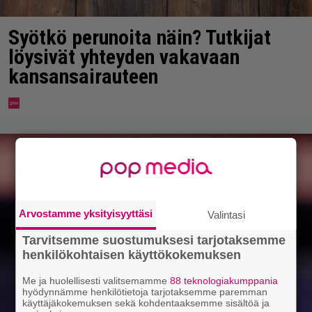
Syötkö perunoita näin? Tutkijat
löysivät yhteyden vakavaan
kansansairauteen
Arvostamme yksityisyyttäsi
Valintasi
Tarvitsemme suostumuksesi tarjotaksemme
henkilökohtaisen käyttökokemuksen
Me ja huolellisesti valitsemamme
88 teknologiakumppania
hyödynnämme henkilötietoja tarjotaksemme paremman
käyttäjäkokemuksen sekä kohdentaaksemme sisältöä ja