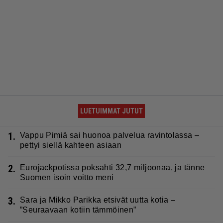
LUETUIMMAT JUTUT
1.
Vappu Pimiä sai huonoa palvelua ravintolassa –
pettyi siellä kahteen asiaan
2.
Eurojackpotissa poksahti 32,7 miljoonaa, ja tänne
Suomen isoin voitto meni
3.
Sara ja Mikko Parikka etsivät uutta kotia –
”Seuraavaan kotiin tämmöinen”