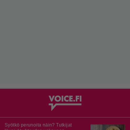
Syötkö perunoita näin? Tutkijat