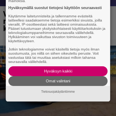
mainoksia.
Hyväksymällä suostut tietojesi käyttöön seuraavasti
Vappu Pimiä sai huonoa palvelua
Käytämme laitetunnisteita ja tallennamme evästeitä
ravintolassa – pettyi siellä
laitteellesi saadaksemme tietoja esimerkiksi sivuista, joilla
vierailit, IP-osoitteestasi sekä laitteesi ominaisuuksista.
kahteen asiaan
Pääset tutustumaan yksityiskohtaisesti käyttötarkoituksiin ja
teknologiakumppaneihimme seuraavalla välilehdellä.
Hylkääminen voi vaikuttaa sivuston toimivuuteen ja
käytettävyyteen.
Jotkin teknologiamme voivat käsitellä tietoja myös ilman
suostumusta, jos niillä on siihen oikeutettu peruste. Voit
vastustaa tätä tai muuttaa asetuksiasi milloin tahansa
seuraavalla välilehdellä.
Hyväksyn kaikki
Omat valintani
Tietosuojakäytäntömme