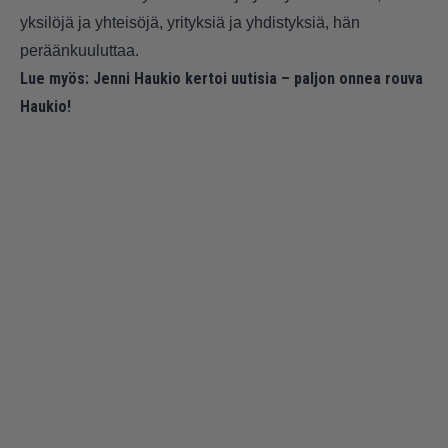
yksilöjä ja yhteisöjä, yrityksiä ja yhdistyksiä, hän
peräänkuuluttaa.
Lue myös:
Jenni Haukio kertoi uutisia – paljon onnea rouva
Haukio!