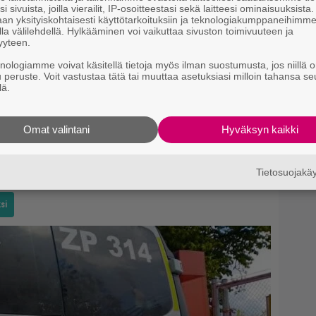
i sivuista, joilla vierailit, IP-osoitteestasi sekä laitteesi ominaisuuksista
an yksityiskohtaisesti käyttötarkoituksiin ja teknologiakumppaneihimm
la välilehdellä. Hylkääminen voi vaikuttaa sivuston toimivuuteen ja
yyteen.
knologiamme voivat käsitellä tietoja myös ilman suostumusta, jos niillä o
u peruste. Voit vastustaa tätä tai muuttaa asetuksiasi milloin tahansa se
lä.
lä lisää, mutta haastattelu keskeytyy
Jean
ssa soimaan taustalla. Mikael liittyy mukaan
Omat valintani
Hyväksyn kaikki
t Jenniin suuren vaikutuksen.
laulamana löytyy esimerkiksi
MTV Katsomo
-
Tietosuojak
si