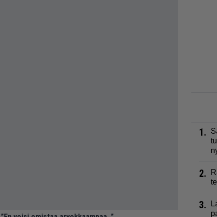
1.
S
t
n
2.
R
t
3.
L
p
 ”En voisi omistaa arvokkaampaa…”