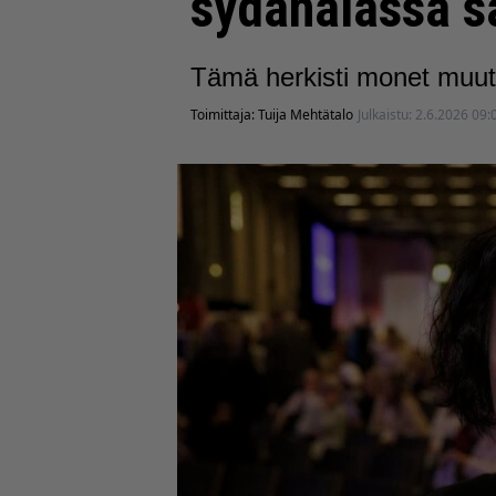
sydänalassa s
Tämä herkisti monet muut
Toimittaja:
Tuija Mehtätalo
Julkaistu:
2.6.2026 09: