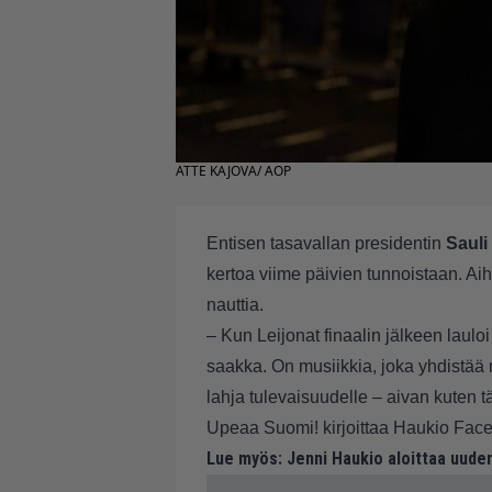
ATTE KAJOVA/ AOP
Entisen tasavallan presidentin
Sauli
kertoa viime päivien tunnoistaan. Aih
nauttia.
– Kun Leijonat finaalin jälkeen laul
saakka. On musiikkia, joka yhdistää m
lahja tulevaisuudelle – aivan kuten 
Upeaa Suomi! kirjoittaa Haukio
Face
Lue myös:
Jenni Haukio aloittaa uuden