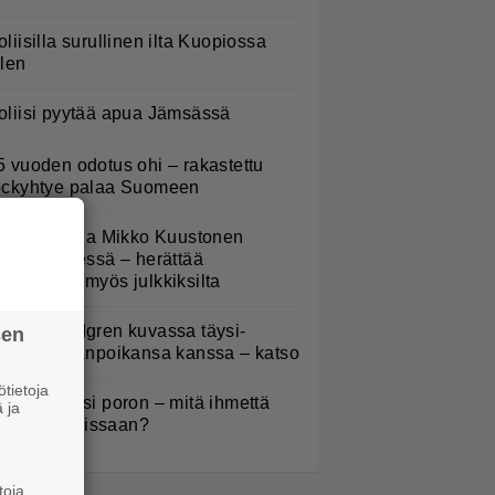
oliisilla surullinen ilta Kuopiossa
ilen
oliisi pyytää apua Jämsässä
5 vuoden odotus ohi – rakastettu
ockyhtye palaa Suomeen
atja Ståhl ja Mikko Kuustonen
älleen yhdessä – herättää
ysymyksiä myös julkkiksilta
elena Lindgren kuvassa täysi-
sen
käisen pojanpoikansa kanssa – katso
tietoja
arja bongasi poron – mitä ihmettä
 ja
illä oli sarvissaan?
toja