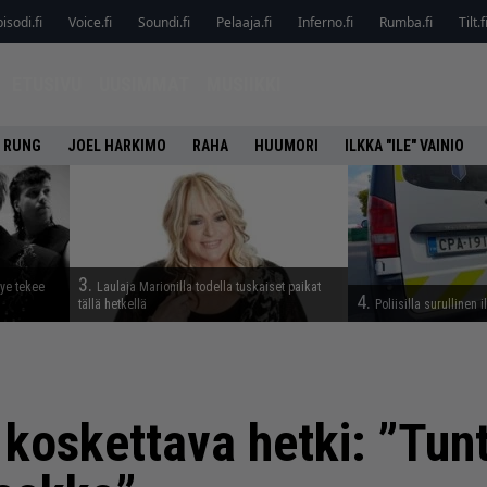
isodi.fi
Voice.fi
Soundi.fi
Pelaaja.fi
Inferno.fi
Rumba.fi
Tilt.f
ETUSIVU
UUSIMMAT
MUSIIKKI
 RUNG
JOEL HARKIMO
RAHA
HUUMORI
ILKKA "ILE" VAINIO
3.
tye tekee
Laulaja Marionilla todella tuskaiset paikat
4.
tällä hetkellä
Poliisilla surullinen 
koskettava hetki: ”Tunt