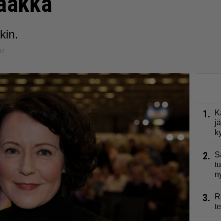
aakka”
kin.
02
1.
K
j
k
2.
S
t
n
3.
R
t