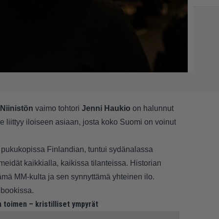
 Niinistön
vaimo tohtori
Jenni Haukio
on halunnut
e liittyy iloiseen asiaan, josta koko Suomi on voinut
oi pukukopissa Finlandian, tuntui sydänalassa
eidät kaikkialla, kaikissa tilanteissa. Historian
tämä MM-kulta ja sen synnyttämä yhteinen ilo.
bookissa
.
 toimen – kristilliset ympyrät