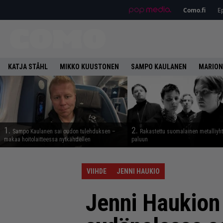
Como.fi
Ep
KATJA STÅHL
MIKKO KUUSTONEN
SAMPO KAULANEN
MARION
1.
2.
Sampo Kaulanen sai oudon tulehduksen –
Rakastettu suomalainen metalliyh
makaa hoitolaitteessa nytkähdellen
paluun
VIIHDE
JENNI HAUKIO
Jenni Haukion 