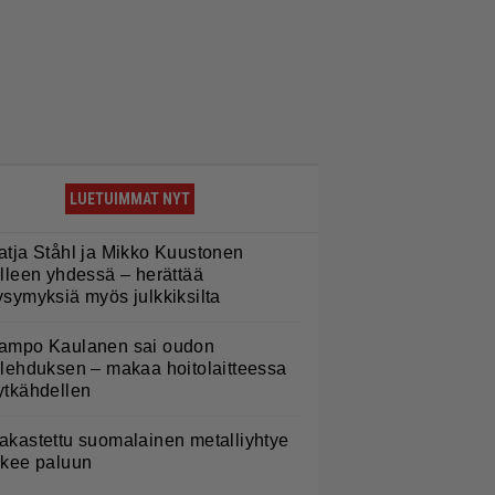
LUETUIMMAT NYT
atja Ståhl ja Mikko Kuustonen
älleen yhdessä – herättää
ysymyksiä myös julkkiksilta
ampo Kaulanen sai oudon
ulehduksen – makaa hoitolaitteessa
ytkähdellen
akastettu suomalainen metalliyhtye
ekee paluun