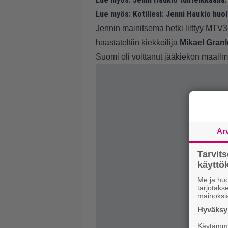
Lue myös:
Kotiliesi: Jenni Haukio huol
Jennin mainitsema hetki liittyy MTV3
haastateltiin kiekkoilija
Mikael Gran
Suomi oli voittanut jääkiekon maai
Ar
Tarvit
käytt
Me ja huo
tarjotak
mainoksi
Hyväksym
Käytämme 