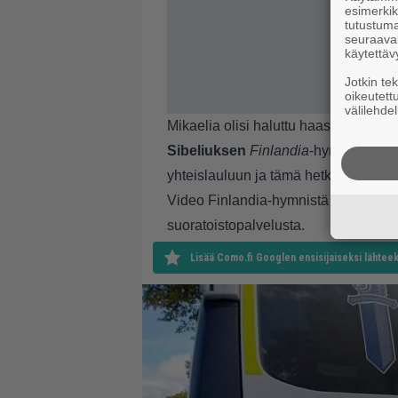
esimerkiks
tutustuma
seuraaval
käytettäv
Jotkin te
oikeutett
välilehdel
Mikaelia olisi haluttu haastatella vie
Sibeliuksen
Finlandia
-hymnin alkae
yhteislauluun ja tämä hetki on tehny
Video Finlandia-hymnistä Leijonien 
suoratoistopalvelusta.
Lisää Como.fi Googlen ensisijaiseksi lähteek