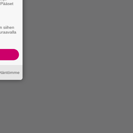
. Pääset
e
n siihen
uraavalla
äytäntömme