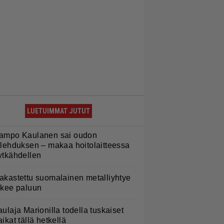
LUETUIMMAT JUTUT
ampo Kaulanen sai oudon
ulehduksen – makaa hoitolaitteessa
ytkähdellen
akastettu suomalainen metalliyhtye
ekee paluun
aulaja Marionilla todella tuskaiset
aikat tällä hetkellä