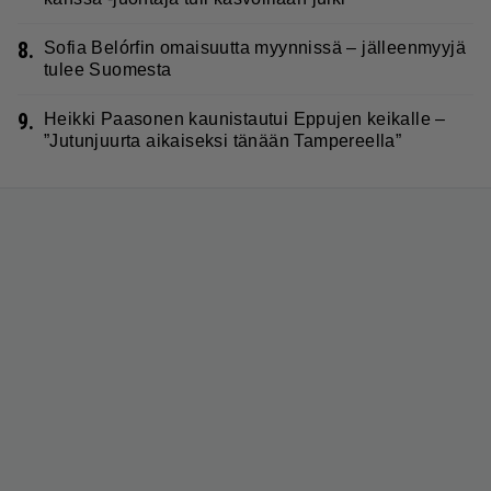
8.
Sofia Belórfin omaisuutta myynnissä – jälleenmyyjä
tulee Suomesta
9.
Heikki Paasonen kaunistautui Eppujen keikalle –
”Jutunjuurta aikaiseksi tänään Tampereella”