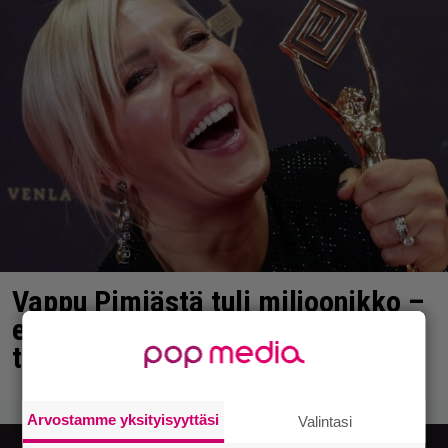
Vappu Pimiästä tuli miljoonikko –
eikä yksi milli edes riitä, näin se
tapahtui
Arvostamme yksityisyyttäsi
Valintasi