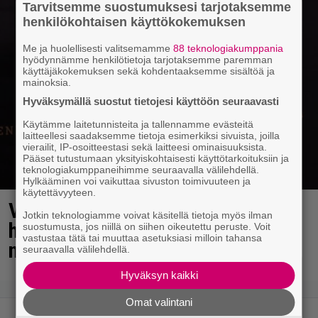
Tarvitsemme suostumuksesi tarjotaksemme
henkilökohtaisen käyttökokemuksen
Me ja huolellisesti valitsemamme
88 teknologiakumppania
hyödynnämme henkilötietoja tarjotaksemme paremman
käyttäjäkokemuksen sekä kohdentaaksemme sisältöä ja
mainoksia.
Hyväksymällä suostut tietojesi käyttöön seuraavasti
Käytämme laitetunnisteita ja tallennamme evästeitä
laitteellesi saadaksemme tietoja esimerkiksi sivuista, joilla
vierailit, IP-osoitteestasi sekä laitteesi ominaisuuksista.
Pääset tutustumaan yksityiskohtaisesti käyttötarkoituksiin ja
teknologiakumppaneihimme seuraavalla välilehdellä.
Hylkääminen voi vaikuttaa sivuston toimivuuteen ja
käytettävyyteen.
Vappu Pimiä söi Portugalissa
Jotkin teknologiamme voivat käsitellä tietoja myös ilman
hanhenkauloja – näin erikoiselta
suostumusta, jos niillä on siihen oikeutettu peruste. Voit
vastustaa tätä tai muuttaa asetuksiasi milloin tahansa
ne näyttävät
seuraavalla välilehdellä.
Hyväksyn kaikki
Omat valintani