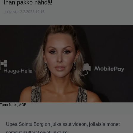
Ihan pakko nähdä!
Julkaistu:
2.2.2023 19:16
Tomi Natri, AOP
Upea Sointu Borg on julkaissut videon, jollaisia monet
somevaikuttajat eivät julkaise.