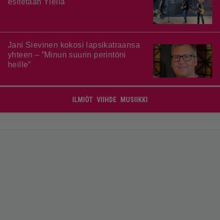
esitetään Ylellä
Jani Sievinen kokosi lapsikatraansa
yhteen – ”Minun suurin perintöni
heille”
ILMIÖT
VIIHDE
MUSIIKKI