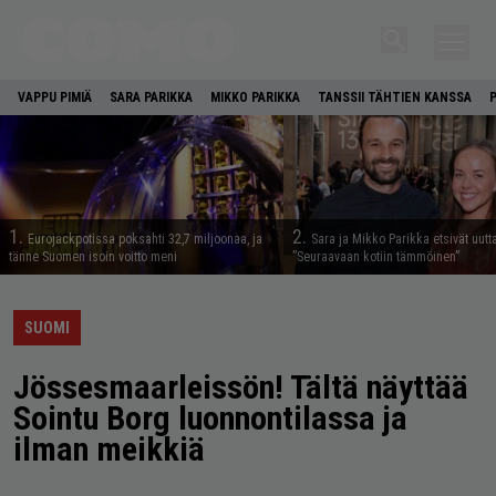
VAPPU PIMIÄ
SARA PARIKKA
MIKKO PARIKKA
TANSSII TÄHTIEN KANSSA
1.
2.
Eurojackpotissa poksahti 32,7 miljoonaa, ja
Sara ja Mikko Parikka etsivät uutt
tänne Suomen isoin voitto meni
”Seuraavaan kotiin tämmöinen”
SUOMI
Jössesmaarleissön! Tältä näyttää
Sointu Borg luonnontilassa ja
ilman meikkiä