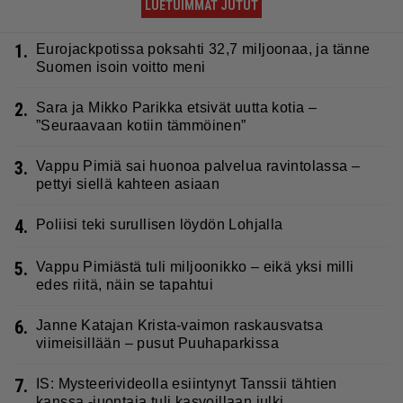
LUETUIMMAT JUTUT
1.
Eurojackpotissa poksahti 32,7 miljoonaa, ja tänne
Suomen isoin voitto meni
2.
Sara ja Mikko Parikka etsivät uutta kotia –
”Seuraavaan kotiin tämmöinen”
3.
Vappu Pimiä sai huonoa palvelua ravintolassa –
pettyi siellä kahteen asiaan
4.
Poliisi teki surullisen löydön Lohjalla
5.
Vappu Pimiästä tuli miljoonikko – eikä yksi milli
edes riitä, näin se tapahtui
6.
Janne Katajan Krista-vaimon raskausvatsa
viimeisillään – pusut Puuhaparkissa
7.
IS: Mysteerivideolla esiintynyt Tanssii tähtien
kanssa -juontaja tuli kasvoillaan julki