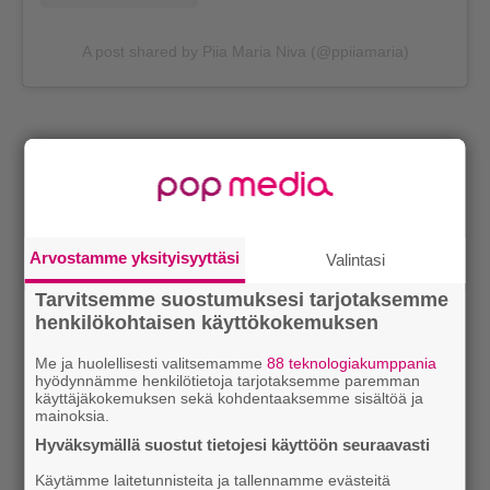
A post shared by Piia Maria Niva (@ppiiamaria)
Arvostamme yksityisyyttäsi
Valintasi
Tarvitsemme suostumuksesi tarjotaksemme
henkilökohtaisen käyttökokemuksen
Me ja huolellisesti valitsemamme
88 teknologiakumppania
hyödynnämme henkilötietoja tarjotaksemme paremman
käyttäjäkokemuksen sekä kohdentaaksemme sisältöä ja
mainoksia.
Hyväksymällä suostut tietojesi käyttöön seuraavasti
Käytämme laitetunnisteita ja tallennamme evästeitä