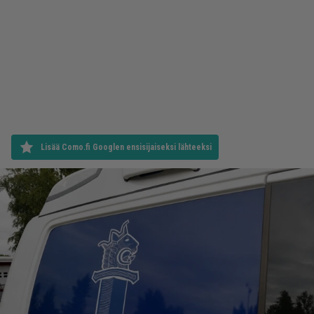
Lisää Como.fi Googlen ensisijaiseksi lähteeksi