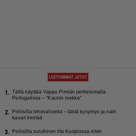
LUETUIMMAT JUTUT
1.
Tältä näyttää Vappu Pimiän perhelomalla
Portugalissa – ”Kaunis mekko”
2.
Poliisilla tehovalvonta – tästä kysymys ja näin
kauan kestää
3.
Poliisilla surullinen ilta Kuopiossa eilen