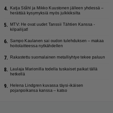
4.
Katja Ståhl ja Mikko Kuustonen jälleen yhdessä –
herättää kysymyksiä myös julkkiksilta
5.
MTV: He ovat uudet Tanssii Tähtien Kanssa -
kilpailijat!
6.
Sampo Kaulanen sai oudon tulehduksen – makaa
hoitolaitteessa nytkähdellen
7.
Rakastettu suomalainen metalliyhtye tekee paluun
8.
Laulaja Marionilla todella tuskaiset paikat tällä
hetkellä
9.
Helena Lindgren kuvassa täysi-ikäisen
pojanpoikansa kanssa – katso