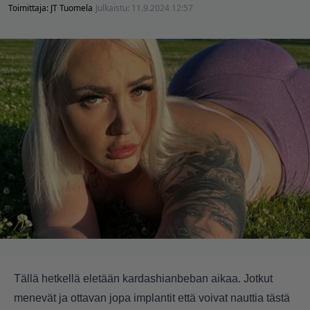
Toimittaja:
JT Tuomela
Julkaistu:
11.9.2024 12:57
Tällä hetkellä eletään kardashianbeban aikaa. Jotkut
menevät ja ottavan jopa implantit että voivat nauttia tästä