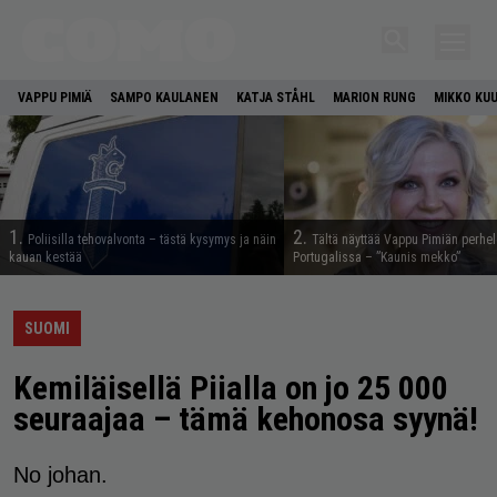
VAPPU PIMIÄ
SAMPO KAULANEN
KATJA STÅHL
MARION RUNG
MIKKO KU
1.
2.
Poliisilla tehovalvonta – tästä kysymys ja näin
Tältä näyttää Vappu Pimiän perhe
kauan kestää
Portugalissa – ”Kaunis mekko”
SUOMI
Kemiläisellä Piialla on jo 25 000
seuraajaa – tämä kehonosa syynä!
No johan.