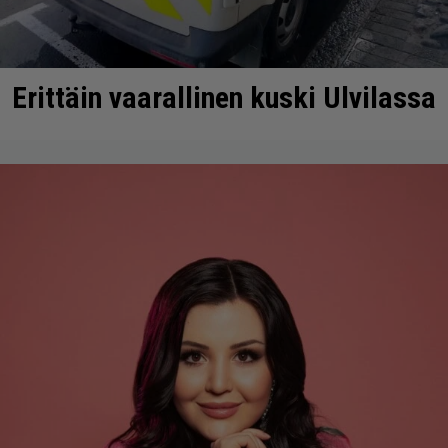
Erittäin vaarallinen kuski Ulvilassa