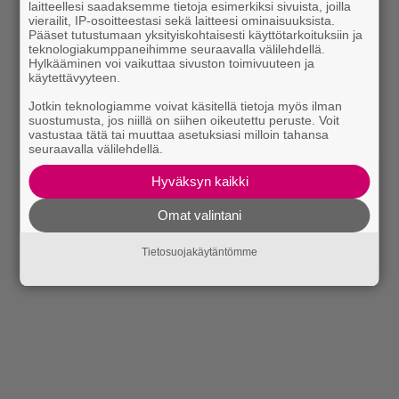
laitteellesi saadaksemme tietoja esimerkiksi sivuista, joilla
vierailit, IP-osoitteestasi sekä laitteesi ominaisuuksista.
Pääset tutustumaan yksityiskohtaisesti käyttötarkoituksiin ja
teknologiakumppaneihimme seuraavalla välilehdellä.
Hylkääminen voi vaikuttaa sivuston toimivuuteen ja
käytettävyyteen.
Jotkin teknologiamme voivat käsitellä tietoja myös ilman
suostumusta, jos niillä on siihen oikeutettu peruste. Voit
vastustaa tätä tai muuttaa asetuksiasi milloin tahansa
seuraavalla välilehdellä.
Hyväksyn kaikki
Omat valintani
Tietosuojakäytäntömme