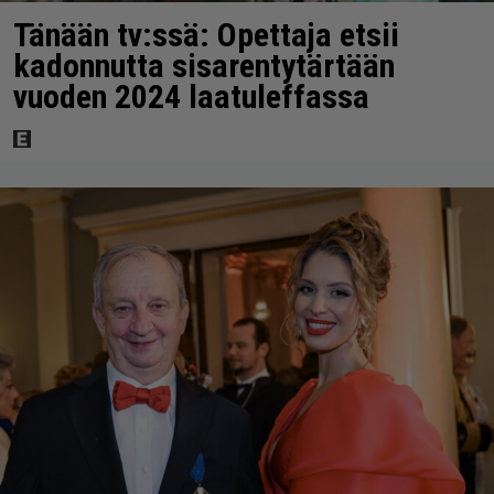
Tänään tv:ssä: Opettaja etsii
kadonnutta sisarentytärtään
vuoden 2024 laatuleffassa