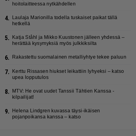
hoitolaitteessa nytkähdellen
4.
Laulaja Marionilla todella tuskaiset paikat tällä
hetkellä
5.
Katja Ståhl ja Mikko Kuustonen jälleen yhdessä –
herättää kysymyksiä myös julkkiksilta
6.
Rakastettu suomalainen metalliyhtye tekee paluun
7.
Kerttu Rissasen hiukset leikattiin lyhyeksi – katso
upea lopputulos
8.
MTV: He ovat uudet Tanssii Tähtien Kanssa -
kilpailijat!
9.
Helena Lindgren kuvassa täysi-ikäisen
pojanpoikansa kanssa – katso