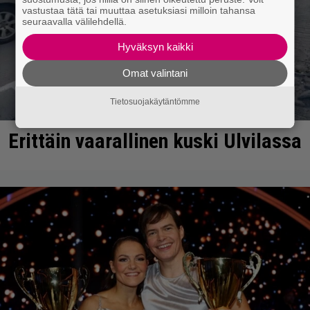
vastustaa tätä tai muuttaa asetuksiasi milloin tahansa
seuraavalla välilehdellä.
Hyväksyn kaikki
Omat valintani
Tietosuojakäytäntömme
Erittäin vaarallinen kuski Ulvilassa