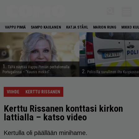
VAPPU PIMIÄ
SAMPO KAULANEN
KATJA STÅHL
MARION RUNG
MIKKO KU
1.
Tältä näyttää Vappu Pimiän perhelomalla
2.
Portugalissa – ”Kaunis mekko”
Poliisilla surullinen ilta Kuopiossa
VIIHDE
KERTTU RISSANEN
Kerttu Rissanen konttasi kirkon
lattialla – katso video
Kertulla oli päällään minihame.