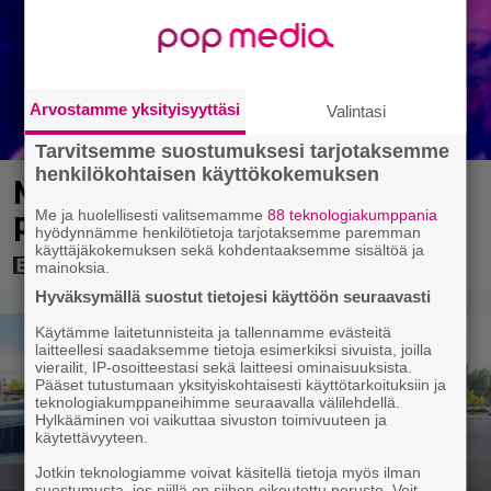
Arvostamme yksityisyyttäsi
Valintasi
Tarvitsemme suostumuksesi tarjotaksemme
henkilökohtaisen käyttökokemuksen
Nyt Netflixissä: Vuoden 2024
paras elokuva!
Me ja huolellisesti valitsemamme
88 teknologiakumppania
hyödynnämme henkilötietoja tarjotaksemme paremman
käyttäjäkokemuksen sekä kohdentaaksemme sisältöä ja
mainoksia.
Hyväksymällä suostut tietojesi käyttöön seuraavasti
Käytämme laitetunnisteita ja tallennamme evästeitä
laitteellesi saadaksemme tietoja esimerkiksi sivuista, joilla
vierailit, IP-osoitteestasi sekä laitteesi ominaisuuksista.
Pääset tutustumaan yksityiskohtaisesti käyttötarkoituksiin ja
teknologiakumppaneihimme seuraavalla välilehdellä.
Hylkääminen voi vaikuttaa sivuston toimivuuteen ja
käytettävyyteen.
Jotkin teknologiamme voivat käsitellä tietoja myös ilman
suostumusta, jos niillä on siihen oikeutettu peruste. Voit