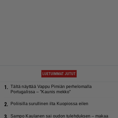
LUETUIMMAT JUTUT
1.
Tältä näyttää Vappu Pimiän perhelomalla
Portugalissa – ”Kaunis mekko”
2.
Poliisilla surullinen ilta Kuopiossa eilen
3.
Sampo Kaulanen sai oudon tulehduksen – makaa