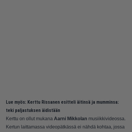
Lue myös:
Kerttu Rissanen esitteli äitinsä ja mumminsa:
teki paljastuksen äidistään
Kerttu on ollut mukana
Aarni Mikkolan
musiikkivideossa.
Kertun laittamassa videopätkässä ei nähdä kohtaa, jossa