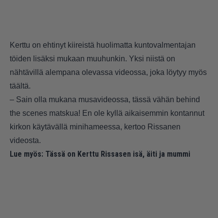
Kerttu on ehtinyt kiireistä huolimatta kuntovalmentajan
töiden lisäksi mukaan muuhunkin. Yksi niistä on
nähtävillä alempana olevassa videossa, joka löytyy myös
täältä
.
– Sain olla mukana musavideossa, tässä vähän behind
the scenes matskua! En ole kyllä aikaisemmin kontannut
kirkon käytävällä minihameessa, kertoo Rissanen
videosta.
Lue myös:
Tässä on Kerttu Rissasen isä, äiti ja mummi