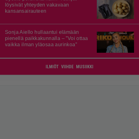
löysivät yhteyden vakavaan
kansansairauteen
Sonja Aiello hullaantui elämään
pienellä paikkakunnalla – ”Voi ottaa
vaikka ilman yläosaa aurinkoa”
ILMIÖT
VIIHDE
MUSIIKKI