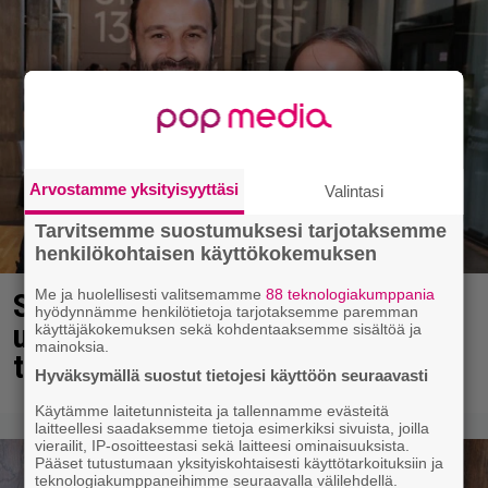
Arvostamme yksityisyyttäsi
Valintasi
Tarvitsemme suostumuksesi tarjotaksemme
henkilökohtaisen käyttökokemuksen
Me ja huolellisesti valitsemamme
88 teknologiakumppania
Sara ja Mikko Parikka etsivät
hyödynnämme henkilötietoja tarjotaksemme paremman
uutta kotia – ”Seuraavaan kotiin
käyttäjäkokemuksen sekä kohdentaaksemme sisältöä ja
mainoksia.
tämmöinen”
Hyväksymällä suostut tietojesi käyttöön seuraavasti
Käytämme laitetunnisteita ja tallennamme evästeitä
laitteellesi saadaksemme tietoja esimerkiksi sivuista, joilla
vierailit, IP-osoitteestasi sekä laitteesi ominaisuuksista.
Pääset tutustumaan yksityiskohtaisesti käyttötarkoituksiin ja
teknologiakumppaneihimme seuraavalla välilehdellä.