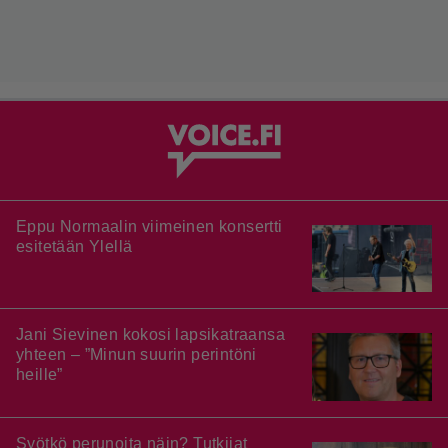
Eppu Normaalin viimeinen konsertti
esitetään Ylellä
Jani Sievinen kokosi lapsikatraansa
yhteen – ”Minun suurin perintöni
heille”
Syötkö perunoita näin? Tutkijat