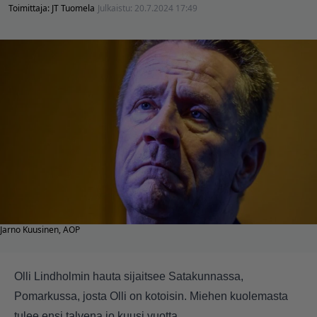
Toimittaja:
JT Tuomela
Julkaistu:
20.7.2024 17:49
Jarno Kuusinen, AOP
Olli Lindholmin hauta sijaitsee Satakunnassa,
Pomarkussa, josta Olli on kotoisin. Miehen kuolemasta
tulee ensi talvena jo kuusi vuotta.