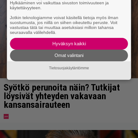
Hylkääminen voi vaikuttaa sivuston toimivuuteen ja
käytettävyyteen.
Jotkin teknologiamme voivat käsitellä tietoja myös ilman
suostumusta, jos niillä on siihen oikeutettu peruste. Voit
vastustaa tätä tai muuttaa asetuksiasi milloin tahansa
seuraavalla välilehdellä.
Hyväksyn kaikki
Omat valintani
Tietosuojakäytäntömme
Syötkö perunoita näin? Tutkijat
löysivät yhteyden vakavaan
kansansairauteen