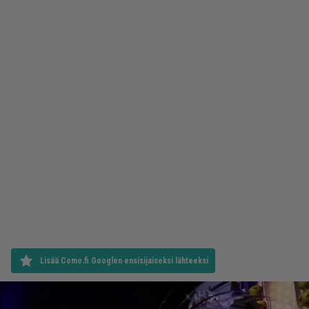
Lisää Como.fi Googlen ensisijaiseksi lähteeksi