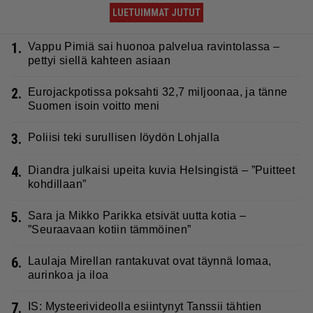
LUETUIMMAT JUTUT
1.
Vappu Pimiä sai huonoa palvelua ravintolassa –
pettyi siellä kahteen asiaan
2.
Eurojackpotissa poksahti 32,7 miljoonaa, ja tänne
Suomen isoin voitto meni
3.
Poliisi teki surullisen löydön Lohjalla
4.
Diandra julkaisi upeita kuvia Helsingistä – ”Puitteet
kohdillaan”
5.
Sara ja Mikko Parikka etsivät uutta kotia –
”Seuraavaan kotiin tämmöinen”
6.
Laulaja Mirellan rantakuvat ovat täynnä lomaa,
aurinkoa ja iloa
7.
IS: Mysteerivideolla esiintynyt Tanssii tähtien