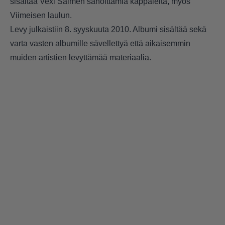
sisältää Vexi Salmen sanoittamia kappaleita, myös
Viimeisen laulun.
Levy julkaistiin 8. syyskuuta 2010. Albumi sisältää sekä
varta vasten albumille sävellettyä että aikaisemmin
muiden artistien levyttämää materiaalia.