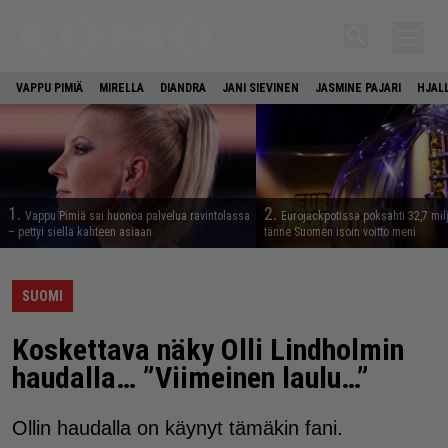
VAPPU PIMIÄ
MIRELLA
DIANDRA
JANI SIEVINEN
JASMINE PAJARI
HJAL
1.
2.
Vappu Pimiä sai huonoa palvelua ravintolassa
Eurojackpotissa poksahti 32,7 mil
– pettyi siellä kahteen asiaan
tänne Suomen isoin voitto meni
SUOMI
Koskettava näky Olli Lindholmin
haudalla… ”Viimeinen laulu…”
Ollin haudalla on käynyt tämäkin fani.