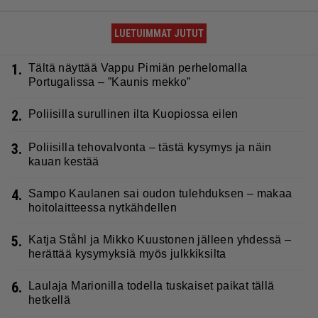
LUETUIMMAT JUTUT
1.
Tältä näyttää Vappu Pimiän perhelomalla
Portugalissa – ”Kaunis mekko”
2.
Poliisilla surullinen ilta Kuopiossa eilen
3.
Poliisilla tehovalvonta – tästä kysymys ja näin
kauan kestää
4.
Sampo Kaulanen sai oudon tulehduksen – makaa
hoitolaitteessa nytkähdellen
5.
Katja Ståhl ja Mikko Kuustonen jälleen yhdessä –
herättää kysymyksiä myös julkkiksilta
6.
Laulaja Marionilla todella tuskaiset paikat tällä
hetkellä