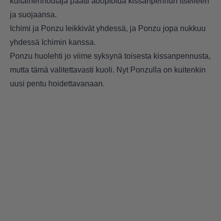
kultainennoutaja päätti adoptoida kissanpennun itselleen
ja suojaansa.
Ichimi ja Ponzu leikkivät yhdessä, ja Ponzu jopa nukkuu
yhdessä Ichimin kanssa.
Ponzu huolehti jo viime syksynä toisesta kissanpennusta,
mutta tämä valitettavasti kuoli. Nyt Ponzulla on kuitenkin
uusi pentu hoidettavanaan.