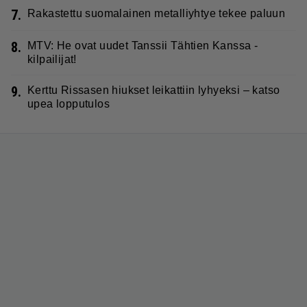
7.
Rakastettu suomalainen metalliyhtye tekee paluun
8.
MTV: He ovat uudet Tanssii Tähtien Kanssa -
kilpailijat!
9.
Kerttu Rissasen hiukset leikattiin lyhyeksi – katso
upea lopputulos