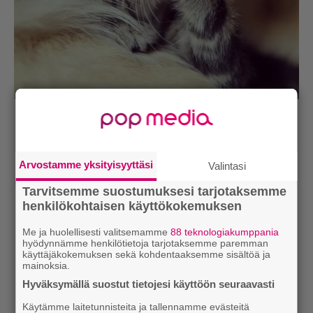
Arvostamme yksityisyyttäsi
Valintasi
Tarvitsemme suostumuksesi tarjotaksemme
henkilökohtaisen käyttökokemuksen
Me ja huolellisesti valitsemamme
88 teknologiakumppania
hyödynnämme henkilötietoja tarjotaksemme paremman
käyttäjäkokemuksen sekä kohdentaaksemme sisältöä ja
mainoksia.
Hyväksymällä suostut tietojesi käyttöön seuraavasti
Käytämme laitetunnisteita ja tallennamme evästeitä