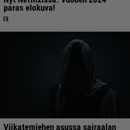
paras elokuva!
Viikatemiehen asussa sairaalan