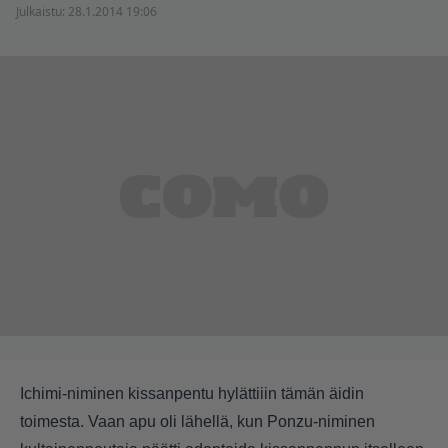
Julkaistu:
28.1.2014 19:06
Ichimi-niminen kissanpentu hylättiiin tämän äidin
toimesta. Vaan apu oli lähellä, kun Ponzu-niminen