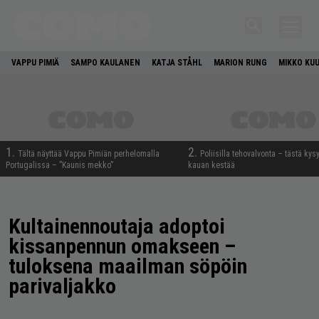
VAPPU PIMIÄ
SAMPO KAULANEN
KATJA STÅHL
MARION RUNG
MIKKO KU
1.
2.
Tältä näyttää Vappu Pimiän perhelomalla
Poliisilla tehovalvonta – tästä kys
Portugalissa – ”Kaunis mekko”
kauan kestää
Kultainennoutaja adoptoi
kissanpennun omakseen –
tuloksena maailman söpöin
parivaljakko