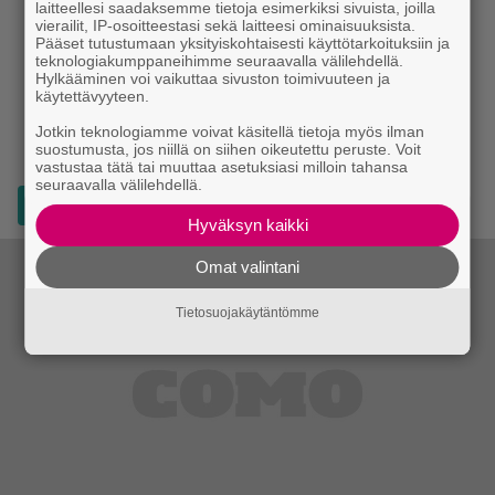
laitteellesi saadaksemme tietoja esimerkiksi sivuista, joilla
vierailit, IP-osoitteestasi sekä laitteesi ominaisuuksista.
Pääset tutustumaan yksityiskohtaisesti käyttötarkoituksiin ja
teknologiakumppaneihimme seuraavalla välilehdellä.
Hylkääminen voi vaikuttaa sivuston toimivuuteen ja
käytettävyyteen.
Jotkin teknologiamme voivat käsitellä tietoja myös ilman
suostumusta, jos niillä on siihen oikeutettu peruste. Voit
vastustaa tätä tai muuttaa asetuksiasi milloin tahansa
seuraavalla välilehdellä.
Lisää Como.fi Googlen ensisijaiseksi lähteeksi
Hyväksyn kaikki
Omat valintani
Tietosuojakäytäntömme