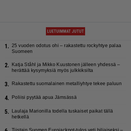
LUETUIMMAT JUTUT
1.
25 vuoden odotus ohi – rakastettu rockyhtye palaa
Suomeen
2.
Katja Ståhl ja Mikko Kuustonen jälleen yhdessä –
herättää kysymyksiä myös julkkiksilta
3.
Rakastettu suomalainen metalliyhtye tekee paluun
4.
Poliisi pyytää apua Jämsässä
5.
Laulaja Marionilla todella tuskaiset paikat tällä
hetkellä
6.
Tiistain Suomen Eurojackpot-tulos veti hiljaiseksi –