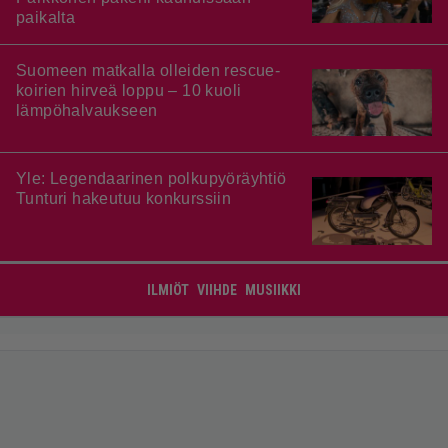
paikalta
Suomeen matkalla olleiden rescue-
koirien hirveä loppu – 10 kuoli
lämpöhalvaukseen
Yle: Legendaarinen polkupyöräyhtiö
Tunturi hakeutuu konkurssiin
ILMIÖT
VIIHDE
MUSIIKKI