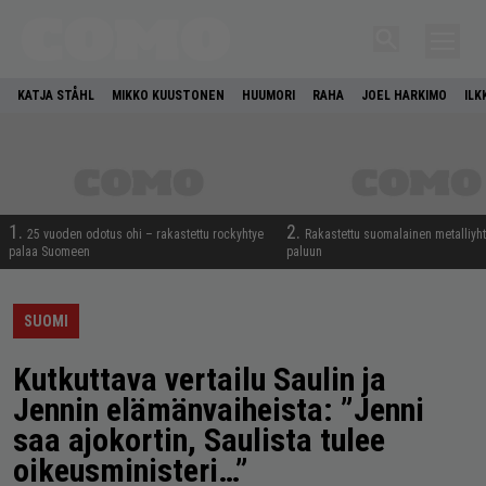
KATJA STÅHL
MIKKO KUUSTONEN
HUUMORI
RAHA
JOEL HARKIMO
ILK
1.
2.
25 vuoden odotus ohi – rakastettu rockyhtye
Rakastettu suomalainen metalliyh
palaa Suomeen
paluun
SUOMI
Kutkuttava vertailu Saulin ja
Jennin elämänvaiheista: ”Jenni
saa ajokortin, Saulista tulee
oikeusministeri…”