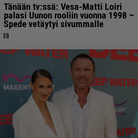
Tänään tv:ssä: Vesa-Matti Loiri
palasi Uunon rooliin vuonna 1998 –
Spede vetäytyi sivummalle