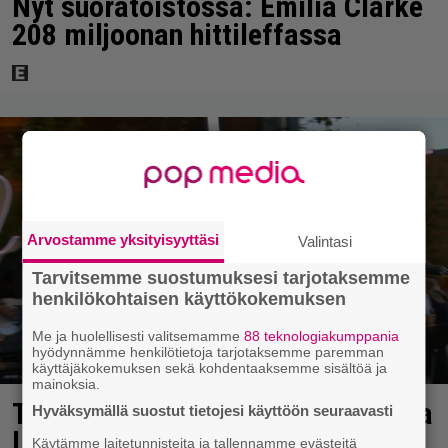
Nyt suoratoistossa: Emilia Clarke
208 miljoonan hittileffassa
Arvostamme yksityisyyttäsi
Valintasi
Tarvitsemme suostumuksesi tarjotaksemme
henkilökohtaisen käyttökokemuksen
Me ja huolellisesti valitsemamme
88 teknologiakumppania
hyödynnämme henkilötietoja tarjotaksemme paremman
käyttäjäkokemuksen sekä kohdentaaksemme sisältöä ja
mainoksia.
Tv-ohjelman juontaja pudotti Linda
Hyväksymällä suostut tietojesi käyttöön seuraavasti
Lampeniuksen viulun – Pete
Käytämme laitetunnisteita ja tallennamme evästeitä