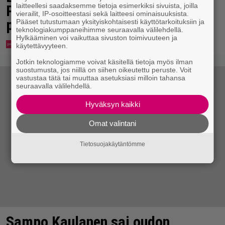
laitteellesi saadaksemme tietoja esimerkiksi sivuista, joilla
Parkkonen pakeni kauhuissaan
vierailit, IP-osoitteestasi sekä laitteesi ominaisuuksista.
paikalta
Pääset tutustumaan yksityiskohtaisesti käyttötarkoituksiin ja
teknologiakumppaneihimme seuraavalla välilehdellä.
Hylkääminen voi vaikuttaa sivuston toimivuuteen ja
käytettävyyteen.
Jotkin teknologiamme voivat käsitellä tietoja myös ilman
suostumusta, jos niillä on siihen oikeutettu peruste. Voit
vastustaa tätä tai muuttaa asetuksiasi milloin tahansa
seuraavalla välilehdellä.
Hyväksyn kaikki
Omat valintani
Tietosuojakäytäntömme
Sampo Kaulanen sai oudon