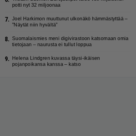
potti nyt 32 miljoonaa
7.
Joel Harkimon muuttunut ulkonäkö hämmästyttää –
”Näytät niin hyvältä”
8.
Suomalaismies meni digivirastoon katsomaan omia
tietojaan – naurusta ei tullut loppua
9.
Helena Lindgren kuvassa täysi-ikäisen
pojanpoikansa kanssa – katso