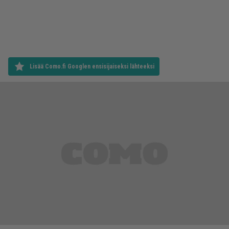
Lisää Como.fi Googlen ensisijaiseksi lähteeksi