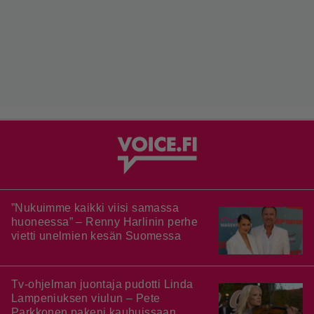
”Nukuimme kaikki viisi samassa
huoneessa” – Renny Harlinin perhe
vietti unelmien kesän Suomessa
Tv-ohjelman juontaja pudotti Linda
Lampeniuksen viulun – Pete
Parkkonen pakeni kauhuissaan