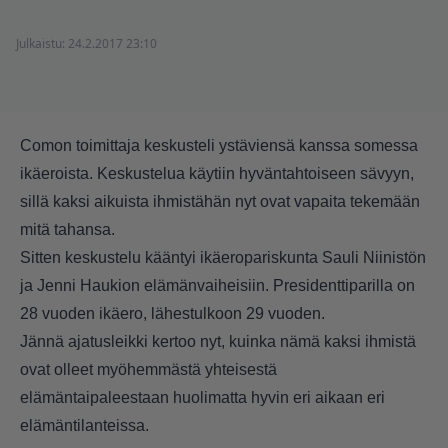
Julkaistu:
24.2.2017 23:10
Comon toimittaja keskusteli ystäviensä kanssa somessa
ikäeroista. Keskustelua käytiin hyväntahtoiseen sävyyn,
sillä kaksi aikuista ihmistähän nyt ovat vapaita tekemään
mitä tahansa.
Sitten keskustelu kääntyi ikäeropariskunta Sauli Niinistön
ja Jenni Haukion elämänvaiheisiin. Presidenttiparilla on
28 vuoden ikäero, lähestulkoon 29 vuoden.
Jännä ajatusleikki kertoo nyt, kuinka nämä kaksi ihmistä
ovat olleet myöhemmästä yhteisestä
elämäntaipaleestaan huolimatta hyvin eri aikaan eri
elämäntilanteissa.