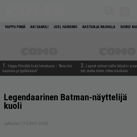
VAPPU PIMIÄ
AKI SAMULI
JOEL HARKIMO
KASTANJA RAUHALA
SHIRLY K
1.
2.
Vappu Pimiältä lisää lomakuvia – ”Aina niin
Lapset ostivat isälle lahjaksi arva
kauniina ja tyylikkäänä”
tuli, mutta miten sitten kävikään
Legendaarinen Batman-näyttelijä
kuoli
Julkaistu:
17.3.2011 22:53