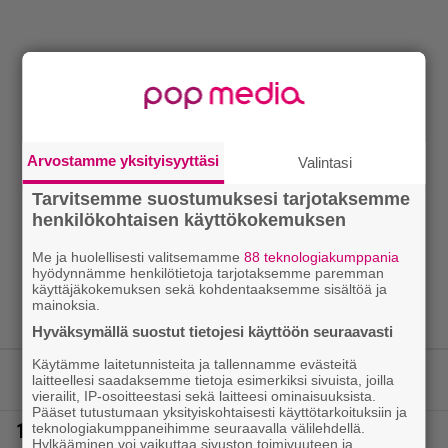
Arvostamme yksityisyyttäsi
Valintasi
Tarvitsemme suostumuksesi tarjotaksemme
henkilökohtaisen käyttökokemuksen
Me ja huolellisesti valitsemamme
88 teknologiakumppania
hyödynnämme henkilötietoja tarjotaksemme paremman
käyttäjäkokemuksen sekä kohdentaaksemme sisältöä ja
mainoksia.
Hyväksymällä suostut tietojesi käyttöön seuraavasti
Käytämme laitetunnisteita ja tallennamme evästeitä
LUETUIMMAT JUTUT
laitteellesi saadaksemme tietoja esimerkiksi sivuista, joilla
vierailit, IP-osoitteestasi sekä laitteesi ominaisuuksista.
Pääset tutustumaan yksityiskohtaisesti käyttötarkoituksiin ja
1.
Vappu Pimiältä lisää lomakuvia – ”Aina niin
teknologiakumppaneihimme seuraavalla välilehdellä.
Hylkääminen voi vaikuttaa sivuston toimivuuteen ja