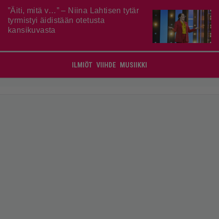
”Äiti, mitä v…” – Niina Lahtisen tytär
tyrmistyi äidistään otetusta
kansikuvasta
ILMIÖT
VIIHDE
MUSIIKKI