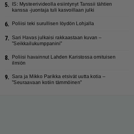
5.
IS: Mysteerivideolla esiintynyt Tanssii tähtien
kanssa -juontaja tuli kasvoillaan julki
6.
Poliisi teki surullisen löydön Lohjalla
7.
Sari Havas julkaisi rakkaastaan kuvan –
”Seikkailukumppanini”
8.
Poliisi havainnut Lahden Karistossa omituisen
ilmiön
9.
Sara ja Mikko Parikka etsivät uutta kotia –
”Seuraavaan kotiin tämmöinen”