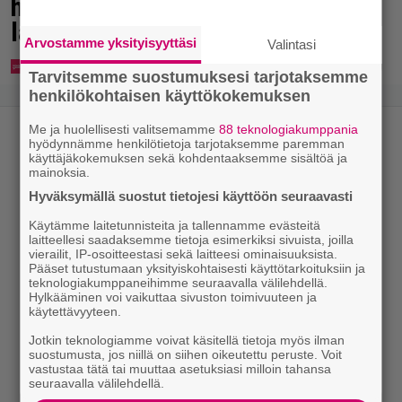
hempeilyä ja leveitä virnistyksiä
laiturilla
Arvostamme yksityisyyttäsi
Valintasi
Tarvitsemme suostumuksesi tarjotaksemme
henkilökohtaisen käyttökokemuksen
Me ja huolellisesti valitsemamme
88 teknologiakumppania
hyödynnämme henkilötietoja tarjotaksemme paremman
käyttäjäkokemuksen sekä kohdentaaksemme sisältöä ja
mainoksia.
Hyväksymällä suostut tietojesi käyttöön seuraavasti
Käytämme laitetunnisteita ja tallennamme evästeitä
laitteellesi saadaksemme tietoja esimerkiksi sivuista, joilla
vierailit, IP-osoitteestasi sekä laitteesi ominaisuuksista.
Pääset tutustumaan yksityiskohtaisesti käyttötarkoituksiin ja
teknologiakumppaneihimme seuraavalla välilehdellä.
Hylkääminen voi vaikuttaa sivuston toimivuuteen ja
käytettävyyteen.
Jotkin teknologiamme voivat käsitellä tietoja myös ilman
suostumusta, jos niillä on siihen oikeutettu peruste. Voit
vastustaa tätä tai muuttaa asetuksiasi milloin tahansa
seuraavalla välilehdellä.