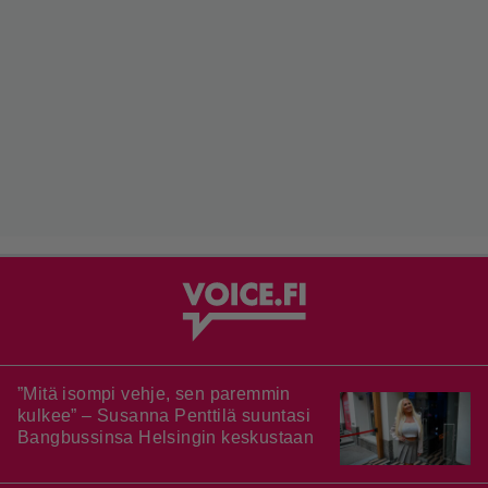
”Mitä isompi vehje, sen paremmin
kulkee” – Susanna Penttilä suuntasi
Bangbussinsa Helsingin keskustaan