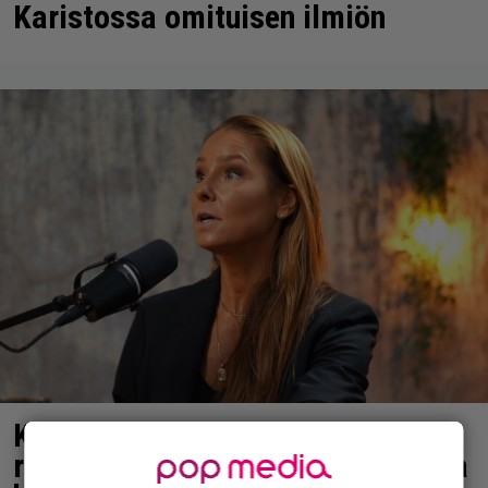
Karistossa omituisen ilmiön
Karita Tykän ja Sami Saikkosen
rakkaus kukoistaa – vähäpukeista