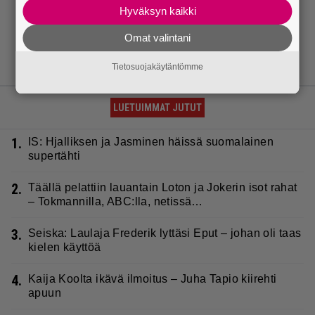
Hyväksyn kaikki
Omat valintani
Tietosuojakäytäntömme
LUETUIMMAT JUTUT
1.
IS: Hjalliksen ja Jasminen häissä suomalainen
supertähti
2.
Täällä pelattiin lauantain Loton ja Jokerin isot rahat
– Tokmannilla, ABC:lla, netissä…
3.
Seiska: Laulaja Frederik lyttäsi Eput – johan oli taas
kielen käyttöä
4.
Kaija Koolta ikävä ilmoitus – Juha Tapio kiirehti
apuun