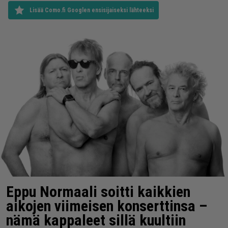
Lisää Como.fi Googlen ensisijaiseksi lähteeksi
Eppu Normaali soitti kaikkien
aikojen viimeisen konserttinsa –
nämä kappaleet sillä kuultiin