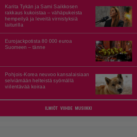
Karita Tykän ja Sami Saikkosen
rakkaus kukoistaa – vähäpukeista
hempeilyä ja leveitä virnistyksiä
laiturilla
Eurojackpotista 80 000 euroa
Suomeen – tänne
Pohjois-Korea neuvoo kansalaisiaan
selviämään helteistä syömällä
viilentävää koiraa
ILMIÖT
VIIHDE
MUSIIKKI