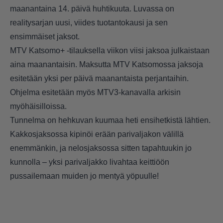
maanantaina 14. päivä huhtikuuta. Luvassa on
realitysarjan uusi, viides tuotantokausi ja sen
ensimmäiset jaksot.
MTV Katsomo+ -tilauksella viikon viisi jaksoa julkaistaan
aina maanantaisin. Maksutta MTV Katsomossa jaksoja
esitetään yksi per päivä maanantaista perjantaihin.
Ohjelma esitetään myös MTV3-kanavalla arkisin
myöhäisilloissa.
Tunnelma on hehkuvan kuumaa heti ensihetkistä lähtien.
Kakkosjaksossa kipinöi erään parivaljakon välillä
enemmänkin, ja nelosjaksossa sitten tapahtuukin jo
kunnolla – yksi parivaljakko livahtaa keittiöön
pussailemaan muiden jo mentyä yöpuulle!