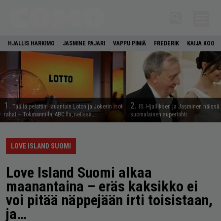
HJALLIS HARKIMO
JASMINE PAJARI
VAPPU PIMIÄ
FREDERIK
KAIJA KOO
1.
2.
Täällä pelattiin lauantain Loton ja Jokerin isot
IS: Hjalliksen ja Jasminen häissä
rahat – Tokmannilla, ABC:lla, netissä…
suomalainen supertähti
LOVE ISLAND SUOMI
Love Island Suomi alkaa
maanantaina – eräs kaksikko ei
voi pitää näppejään irti toisistaan,
ja…