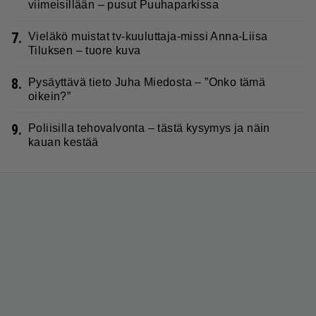
viimeisillään – pusut Puuhaparkissa
7.
Vieläkö muistat tv-kuuluttaja-missi Anna-Liisa
Tiluksen – tuore kuva
8.
Pysäyttävä tieto Juha Miedosta – ”Onko tämä
oikein?”
9.
Poliisilla tehovalvonta – tästä kysymys ja näin
kauan kestää