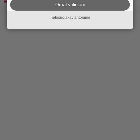
Omat valintani
Tietosuojakäytäntömme