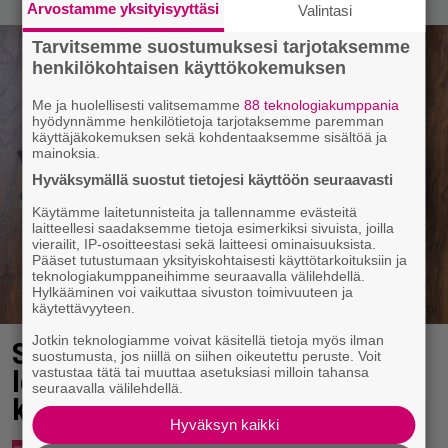
Arvostamme yksityisyyttäsi
Valintasi
Tarvitsemme suostumuksesi tarjotaksemme
henkilökohtaisen käyttökokemuksen
Me ja huolellisesti valitsemamme
88 teknologiakumppania
hyödynnämme henkilötietoja tarjotaksemme paremman
käyttäjäkokemuksen sekä kohdentaaksemme sisältöä ja
mainoksia.
Hyväksymällä suostut tietojesi käyttöön seuraavasti
Käytämme laitetunnisteita ja tallennamme evästeitä
laitteellesi saadaksemme tietoja esimerkiksi sivuista, joilla
vierailit, IP-osoitteestasi sekä laitteesi ominaisuuksista.
Pääset tutustumaan yksityiskohtaisesti käyttötarkoituksiin ja
teknologiakumppaneihimme seuraavalla välilehdellä.
Hylkääminen voi vaikuttaa sivuston toimivuuteen ja
käytettävyyteen.
Jotkin teknologiamme voivat käsitellä tietoja myös ilman
Syötkö perunoita näin? Tutkijat
suostumusta, jos niillä on siihen oikeutettu peruste. Voit
vastustaa tätä tai muuttaa asetuksiasi milloin tahansa
löysivät yhteyden vakavaan
seuraavalla välilehdellä.
kansansairauteen
Hyväksyn kaikki