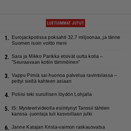
LUETUIMMAT JUTUT
1.
Eurojackpotissa poksahti 32,7 miljoonaa, ja tänne
Suomen isoin voitto meni
2.
Sara ja Mikko Parikka etsivät uutta kotia –
”Seuraavaan kotiin tämmöinen”
3.
Vappu Pimiä sai huonoa palvelua ravintolassa –
pettyi siellä kahteen asiaan
4.
Poliisi teki surullisen löydön Lohjalla
5.
IS: Mysteerivideolla esiintynyt Tanssii tähtien
kanssa -juontaja tuli kasvoillaan julki
6.
Janne Katajan Krista-vaimon raskausvatsa