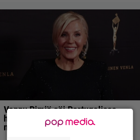
Vappu Pimiä söi Portugalissa
hanhenkauloja – näin erikoiselta
ne näyttävät