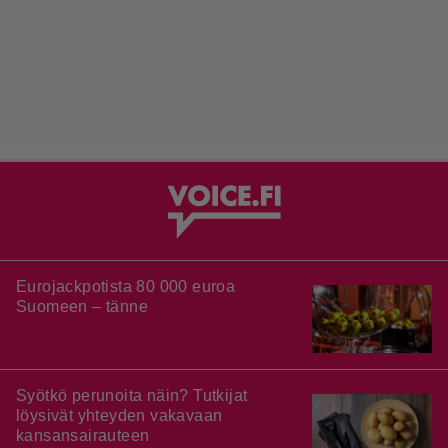
Eurojackpotista 80 000 euroa
Suomeen – tänne
Syötkö perunoita näin? Tutkijat
löysivät yhteyden vakavaan
kansansairauteen