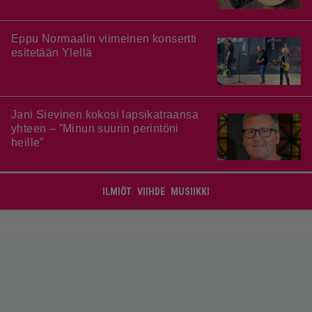
Eppu Normaalin viimeinen konsertti
esitetään Ylellä
Jani Sievinen kokosi lapsikatraansa
yhteen – ”Minun suurin perintöni
heille”
ILMIÖT
VIIHDE
MUSIIKKI