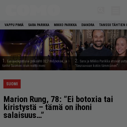
VAPPU PIMIÄ
SARA PARIKKA
MIKKO PARIKKA
DIANDRA
TANSSII TÄHTIEN
1.
2.
Eurojackpotissa poksahti 32,7 miljoonaa, ja
Sara ja Mikko Parikka etsivät uutt
tänne Suomen isoin voitto meni
”Seuraavaan kotiin tämmöinen”
SUOMI
Marion Rung, 78: ”Ei botoxia tai
kiristystä – tämä on ihoni
salaisuus…”