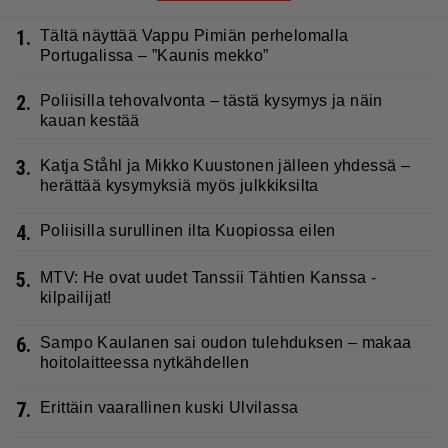
1.
Tältä näyttää Vappu Pimiän perhelomalla
Portugalissa – ”Kaunis mekko”
2.
Poliisilla tehovalvonta – tästä kysymys ja näin
kauan kestää
3.
Katja Ståhl ja Mikko Kuustonen jälleen yhdessä –
herättää kysymyksiä myös julkkiksilta
4.
Poliisilla surullinen ilta Kuopiossa eilen
5.
MTV: He ovat uudet Tanssii Tähtien Kanssa -
kilpailijat!
6.
Sampo Kaulanen sai oudon tulehduksen – makaa
hoitolaitteessa nytkähdellen
7.
Erittäin vaarallinen kuski Ulvilassa