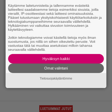
Käytämme laitetunnisteita ja tallennamme evästeitä
laitteellesi saadaksemme tietoja esimerkiksi sivuista, joilla
vierailit, IP-osoitteestasi sekä laitteesi ominaisuuksista.
Pääset tutustumaan yksityiskohtaisesti käyttötarkoituksiin ja
teknologiakumppaneihimme seuraavalla välilehdellä.
Hylkääminen voi vaikuttaa sivuston toimivuuteen ja
käytettävyyteen.
Jotkin teknologiamme voivat käsitellä tietoja myös ilman
suostumusta, jos niillä on siihen oikeutettu peruste. Voit
vastustaa tätä tai muuttaa asetuksiasi milloin tahansa
seuraavalla välilehdellä.
Hyväksyn kaikki
Omat valintani
Tietosuojakäytäntömme
LUETUIMMAT JUTUT