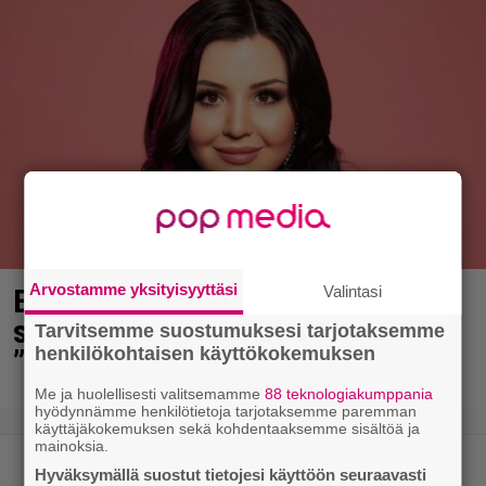
Arvostamme yksityisyyttäsi
Valintasi
Elämäni biisi jatkuu syksyllä – nyt
saatiin lisätietoa paljastuksista:
Tarvitsemme suostumuksesi tarjotaksemme
henkilökohtaisen käyttökokemuksen
”Erittäin tunnettuja”
Me ja huolellisesti valitsemamme
88 teknologiakumppania
hyödynnämme henkilötietoja tarjotaksemme paremman
käyttäjäkokemuksen sekä kohdentaaksemme sisältöä ja
mainoksia.
Hyväksymällä suostut tietojesi käyttöön seuraavasti