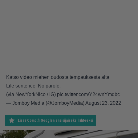
Katso video miehen oudosta tempauksesta alta.
Life sentence. No parole.
(via NewYorkNico / IG)
pic.twitter.com/Y24wnYmdbc
— Jomboy Media (@JomboyMedia)
August 23, 2022
Lisää Como.fi Googlen ensisijaiseksi lähteeksi