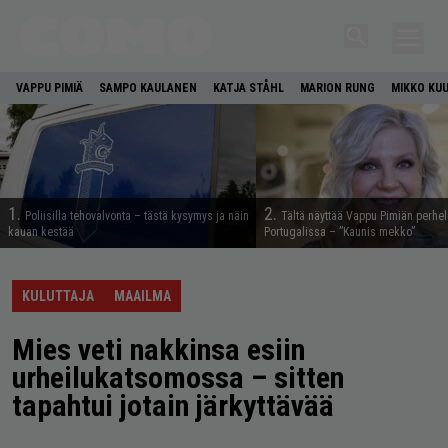
VAPPU PIMIÄ
SAMPO KAULANEN
KATJA STÅHL
MARION RUNG
MIKKO KU
1.
2.
Poliisilla tehovalvonta – tästä kysymys ja näin
Tältä näyttää Vappu Pimiän perhe
kauan kestää
Portugalissa – ”Kaunis mekko”
KULUTTAJA
MAAILMA
Mies veti nakkinsa esiin
urheilukatsomossa – sitten
tapahtui jotain järkyttävää