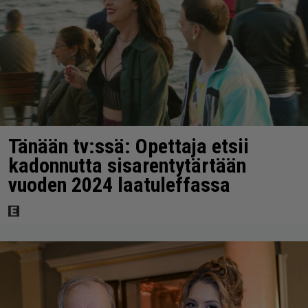
Tänään tv:ssä: Opettaja etsii
kadonnutta sisarentytärtään
vuoden 2024 laatuleffassa