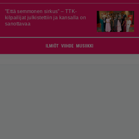
”Että semmonen sirkus” – TTK-
kilpailijat julkistettiin ja kansalla on
sanottavaa
ILMIÖT
VIIHDE
MUSIIKKI