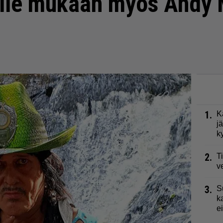
lle mukaan myös Andy
1.
K
j
k
2.
T
v
3.
S
k
e