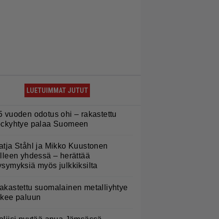
LUETUIMMAT JUTUT
5 vuoden odotus ohi – rakastettu
ockyhtye palaa Suomeen
atja Ståhl ja Mikko Kuustonen
älleen yhdessä – herättää
ysymyksiä myös julkkiksilta
akastettu suomalainen metalliyhtye
ekee paluun