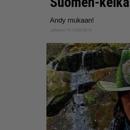
Suomen-keika
Andy mukaan!
Julkaistu:
19.7.2022 00:30