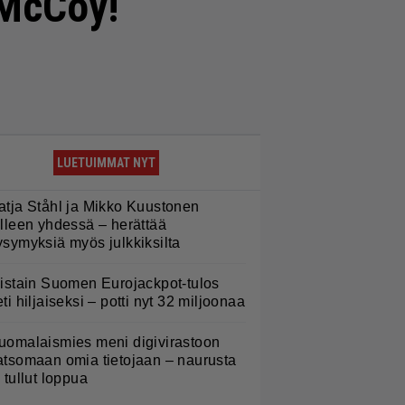
 McCoy!
LUETUIMMAT NYT
atja Ståhl ja Mikko Kuustonen
älleen yhdessä – herättää
ysymyksiä myös julkkiksilta
iistain Suomen Eurojackpot-tulos
eti hiljaiseksi – potti nyt 32 miljoonaa
uomalaismies meni digivirastoon
atsomaan omia tietojaan – naurusta
i tullut loppua