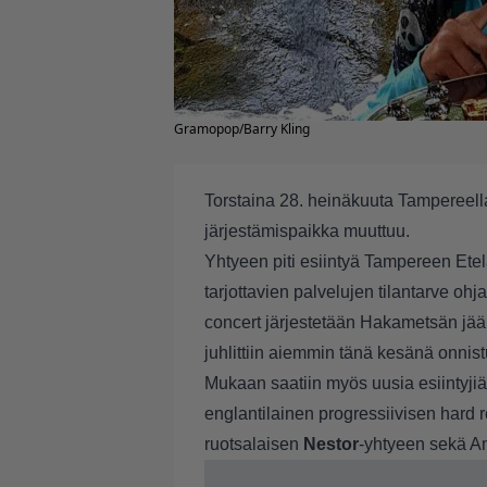
Gramopop/Barry Kling
Torstaina 28. heinäkuuta Tampereell
järjestämispaikka muuttuu.
Yhtyeen piti esiintyä Tampereen Ete
tarjottavien palvelujen tilantarve oh
concert järjestetään Hakametsän jää
juhlittiin aiemmin tänä kesänä onnis
Mukaan saatiin myös uusia esiintyjiä
englantilainen progressiivisen hard 
ruotsalaisen
Nestor
-yhtyeen sekä A