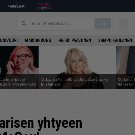
i
Meteli.net
Etsi
UUSIVUORI
MARION RUNG
HEIKKI PAASONEN
SAMPO KAULANEN
5.
6.
Kuustonen jälleen
Laulaja Marionilla todella tuskaiset paikat
Sampo K
myksiä myös julkkiksilta
tällä hetkellä
makaa hoit
arisen yhtyeen