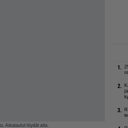
1.
2
r
2.
K
j
k
3.
R
t
. Aikataulut löydät alta.