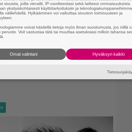
i sivuista, joilla vierailit, IP-osoitteestasi sekä laitteesi ominaisuuksista
an yksityiskohtaisesti käyttötarkoituksiin ja teknologiakumppaneihimm
la välilehdellä. Hylkääminen voi vaikuttaa sivuston toimivuuteen ja
yyteen.
knologiamme voivat käsitellä tietoja myös ilman suostumusta, jos niillä o
u peruste. Voit vastustaa tätä tai muuttaa asetuksiasi milloin tahansa se
lä.
Omat valintani
Hyväksyn kaikki
Tietosuojak
si