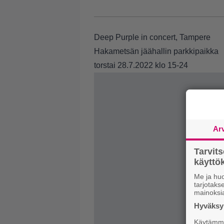
Deep Purple in concert, Tampere
Hakametsän jäähallin parkkipaikka
torstai 28.7.2022 klo 15-24
Ar
Tarvit
käytt
Me ja huo
tarjotak
mainoksi
Hyväksym
Käytämme 