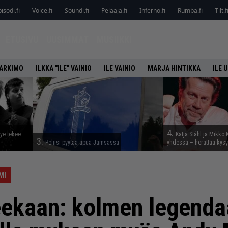
isodi.fi
Voice.fi
Soundi.fi
Pelaaja.fi
Inferno.fi
Rumba.fi
Tilt.f
ETUSIVU
UUSIMMAT
MUSIIKKI
HARKIMO
ILKKA "ILE" VAINIO
ILE VAINIO
MARJA HINTIKKA
ILE 
4.
tye tekee
Katja Ståhl ja Mikko 
3.
Poliisi pyytää apua Jämsässä
yhdessä – herättää kysy
MI
leekaan: kolmen legenda