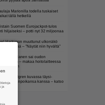
oliisi pyytää apua Jämsässä
aulaja Marionilla todella tuskaiset
aikat tällä hetkellä
iistain Suomen Eurojackpot-tulos
eti hiljaiseksi – potti nyt 32 miljoonaa
oel Harkimon muuttunut ulkonäkö
ämmästyttää – ”Näytät niin hyvältä”
ampo Kaulanen sai oudon
ulehduksen – makaa hoitolaitteessa
ytkähdellen
sen
elena Lindgren kuvassa täysi-
käisen pojanpoikansa kanssa – katso
tietoja
 ja
toja