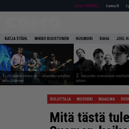
Como.fi
Ep
KATJA STÅHL
MIKKO KUUSTONEN
HUUMORI
RAHA
JOEL 
1.
2.
25 vuoden odotus ohi – rakastettu rockyhtye
Rakastettu suomalainen metalliyh
palaa Suomeen
paluun
KULUTTAJA
MUSIIKKI
MAAILMA
SUO
Mitä tästä tu