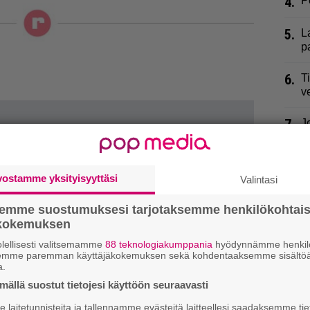
4.
P
5.
L
p
6.
T
v
7.
J
h
8.
S
vostamme yksityisyyttäsi
Valintasi
t
n
semme suostumuksesi tarjotaksemme henkilökohtai
ökokemuksen
9.
H
i
lellisesti valitsemamme
88 teknologiakumppania
hyödynnämme henkilö
semme paremman käyttäjäkokemuksen sekä kohdentaaksemme sisältöä
a.
ällä suostut tietojesi käyttöön seuraavasti
laitetunnisteita ja tallennamme evästeitä laitteellesi saadaksemme tie