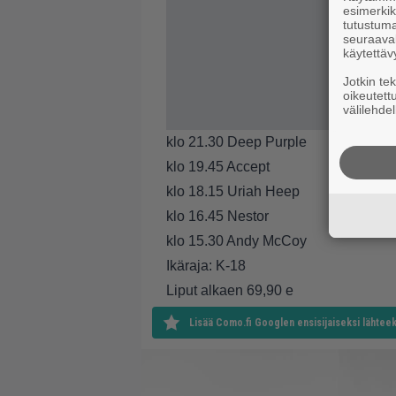
esimerkiks
tutustuma
seuraaval
käytettäv
Jotkin te
oikeutett
välilehdel
klo 21.30 Deep Purple
klo 19.45 Accept
klo 18.15 Uriah Heep
klo 16.45 Nestor
klo 15.30 Andy McCoy
Ikäraja: K-18
Liput alkaen 69,90 e
Lisää Como.fi Googlen ensisijaiseksi lähteek