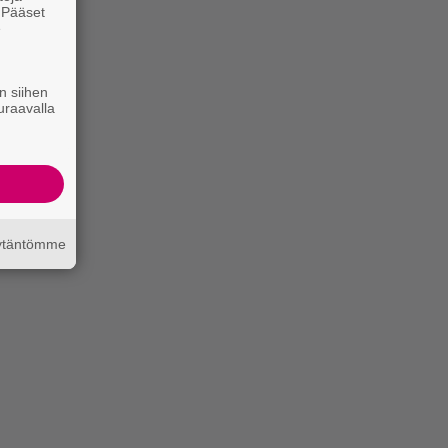
. Pääset
e
n siihen
uraavalla
äytäntömme