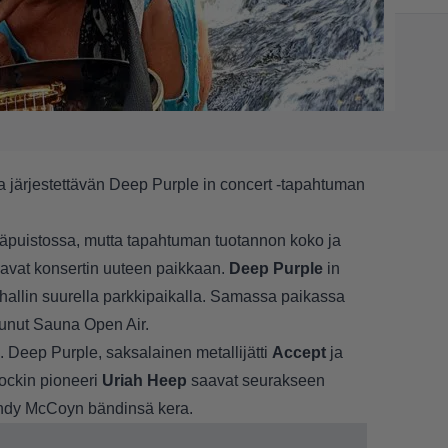
a järjestettävän Deep Purple in concert -tapahtuman
läpuistossa, mutta tapahtuman tuotannon koko ja
jaavat konsertin uuteen paikkaan.
Deep Purple
in
hallin suurella parkkipaikalla. Samassa paikassa
tunut Sauna Open Air.
. Deep Purple, saksalainen metallijätti
Accept
ja
rockin pioneeri
Uriah Heep
saavat seurakseen
ndy McCoyn bändinsä kera.