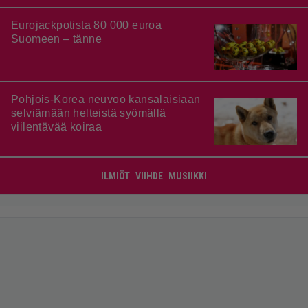
Eurojackpotista 80 000 euroa
Suomeen – tänne
Pohjois-Korea neuvoo kansalaisiaan
selviämään helteistä syömällä
viilentävää koiraa
ILMIÖT
VIIHDE
MUSIIKKI