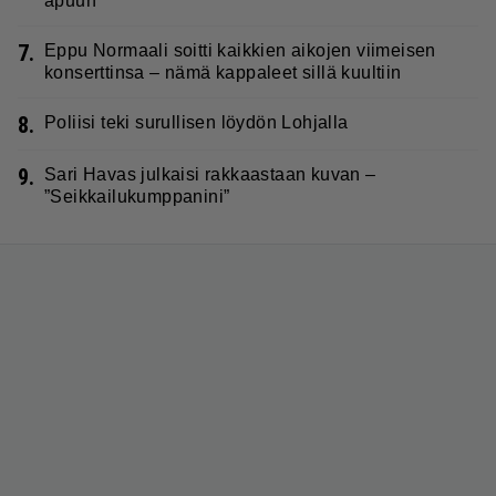
apuun
7.
Eppu Normaali soitti kaikkien aikojen viimeisen
konserttinsa – nämä kappaleet sillä kuultiin
8.
Poliisi teki surullisen löydön Lohjalla
9.
Sari Havas julkaisi rakkaastaan kuvan –
”Seikkailukumppanini”