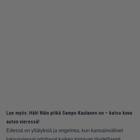
Lue myös:
Häh! Näin pitkä Sampo Kaulanen on – katso kuva
auton vieressä!
Edessä on yllätyksiä ja ongelmia, kun kansainväliset
luksusvieraat odottavat kaiken toimivan täydellisesti