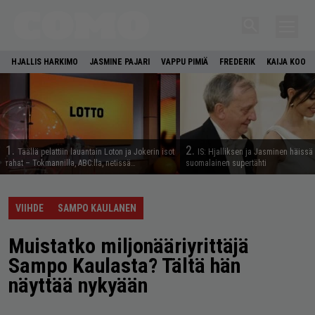
HJALLIS HARKIMO
JASMINE PAJARI
VAPPU PIMIÄ
FREDERIK
KAIJA KOO
1.
2.
Täällä pelattiin lauantain Loton ja Jokerin isot
IS: Hjalliksen ja Jasminen häissä
rahat – Tokmannilla, ABC:lla, netissä…
suomalainen supertähti
VIIHDE
SAMPO KAULANEN
Muistatko miljonääriyrittäjä
Sampo Kaulasta? Tältä hän
näyttää nykyään