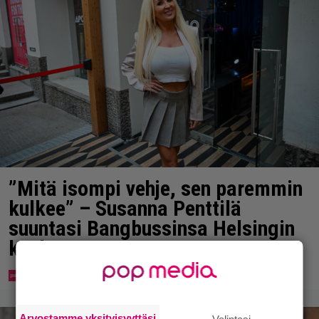
”Mitä isompi vehje, sen paremmin
kulkee” – Susanna Penttilä
suuntasi Bangbussinsa Helsingin
keskustaan
Arvostamme yksityisyyttäsi