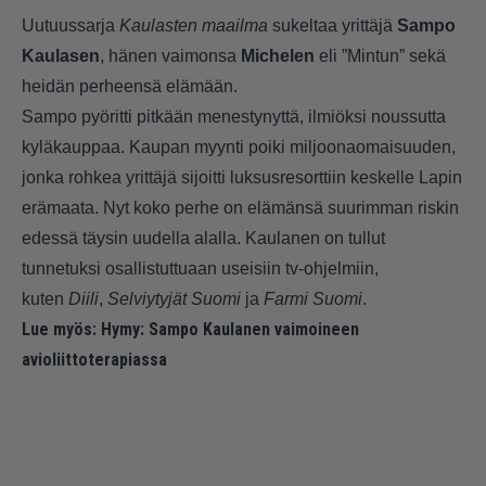
Uutuussarja
Kaulasten maailma
sukeltaa yrittäjä
Sampo
Kaulasen
, hänen vaimonsa
Michelen
eli ”Mintun” sekä
heidän perheensä elämään.
Sampo pyöritti pitkään menestynyttä, ilmiöksi noussutta
kyläkauppaa. Kaupan myynti poiki miljoonaomaisuuden,
jonka rohkea yrittäjä sijoitti luksusresorttiin keskelle Lapin
erämaata. Nyt koko perhe on elämänsä suurimman riskin
edessä täysin uudella alalla. Kaulanen on tullut
tunnetuksi osallistuttuaan useisiin tv-ohjelmiin,
kuten
Diili
,
Selviytyjät Suomi
ja
Farmi Suomi
.
Lue myös:
Hymy: Sampo Kaulanen vaimoineen
avioliittoterapiassa