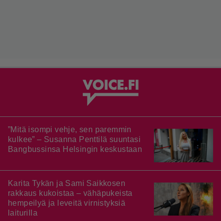
”Mitä isompi vehje, sen paremmin
kulkee” – Susanna Penttilä suuntasi
Bangbussinsa Helsingin keskustaan
Karita Tykän ja Sami Saikkosen
rakkaus kukoistaa – vähäpukeista
hempeilyä ja leveitä virnistyksiä
laiturilla