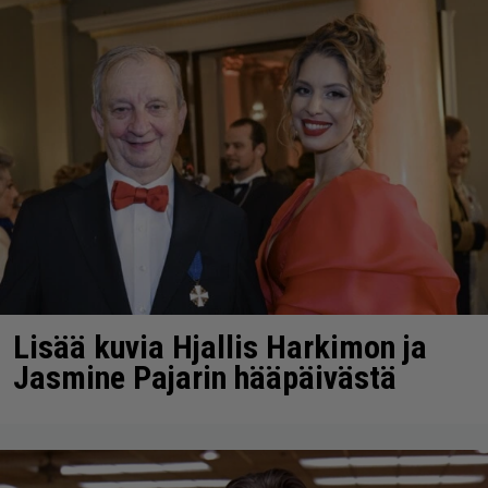
Lisää kuvia Hjallis Harkimon ja
Jasmine Pajarin hääpäivästä