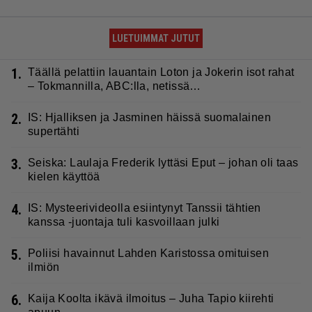
LUETUIMMAT JUTUT
1.
Täällä pelattiin lauantain Loton ja Jokerin isot rahat
– Tokmannilla, ABC:lla, netissä…
2.
IS: Hjalliksen ja Jasminen häissä suomalainen
supertähti
3.
Seiska: Laulaja Frederik lyttäsi Eput – johan oli taas
kielen käyttöä
4.
IS: Mysteerivideolla esiintynyt Tanssii tähtien
kanssa -juontaja tuli kasvoillaan julki
5.
Poliisi havainnut Lahden Karistossa omituisen
ilmiön
6.
Kaija Koolta ikävä ilmoitus – Juha Tapio kiirehti