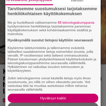
Valintasi
Tarvitsemme suostumuksesi tarjotaksemme
henkilökohtaisen käyttökokemuksen
Me ja huolellisesti valitsemamme
88 teknologiakumppania
hyödynnämme henkilötietoja tarjotaksemme paremman
käyttäjäkokemuksen sekä kohdentaaksemme sisältöä ja
mainoksia.
Hyväksymällä suostut tietojesi käyttöön seuraavasti
Käytämme laitetunnisteita ja tallennamme evästeitä
laitteellesi saadaksemme tietoja esimerkiksi sivuista, joilla
vierailit, IP-osoitteestasi sekä laitteesi ominaisuuksista.
Pääset tutustumaan yksityiskohtaisesti käyttötarkoituksiin ja
teknologiakumppaneihimme seuraavalla välilehdellä.
Hylkääminen voi vaikuttaa sivuston toimivuuteen ja
Karita Tykän ja Sami Saikkosen
käytettävyyteen.
rakkaus kukoistaa – vähäpukeista
Jotkin teknologiamme voivat käsitellä tietoja myös ilman
suostumusta, jos niillä on siihen oikeutettu peruste. Voit
hempeilyä ja leveitä virnistyksiä
vastustaa tätä tai muuttaa asetuksiasi milloin tahansa
laiturilla
seuraavalla välilehdellä.
Hyväksyn kaikki