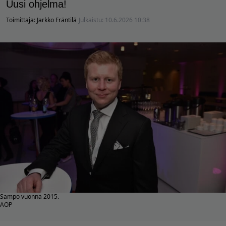
Uusi ohjelma!
Toimittaja:
Jarkko Fräntilä
Julkaistu:
10.6.2026 10:38
Sampo vuonna 2015.
AOP