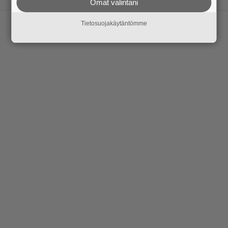
Omat valintani
Tietosuojakäytäntömme