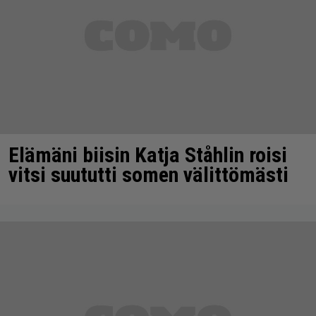
Elämäni biisin Katja Ståhlin roisi
vitsi suututti somen välittömästi