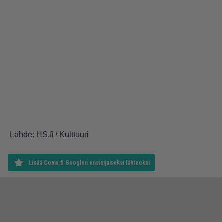
Lähde: HS.fi / Kulttuuri
Lisää Como.fi Googlen ensisijaiseksi lähteeksi