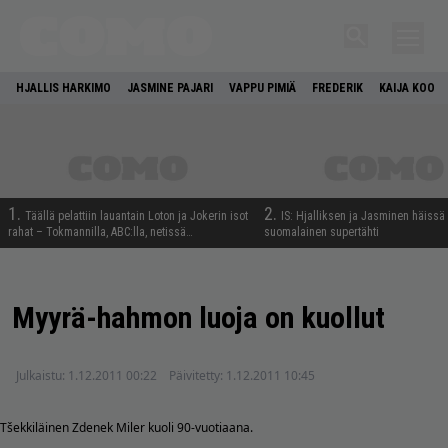
HJALLIS HARKIMO
JASMINE PAJARI
VAPPU PIMIÄ
FREDERIK
KAIJA KOO
1.
2.
Täällä pelattiin lauantain Loton ja Jokerin isot
IS: Hjalliksen ja Jasminen häissä
rahat – Tokmannilla, ABC:lla, netissä…
suomalainen supertähti
Myyrä-hahmon luoja on kuollut
Julkaistu:
1.12.2011 00:22
Päivitetty:
1.12.2011 10:45
Tšekkiläinen Zdenek Miler kuoli 90-vuotiaana.