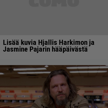
Lisää kuvia Hjallis Harkimon ja
Jasmine Pajarin hääpäivästä