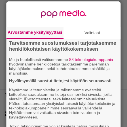
Arvostamme yksityisyyttäsi
Valintasi
Tarvitsemme suostumuksesi tarjotaksemme
henkilökohtaisen käyttökokemuksen
Me ja huolellisesti valitsemamme
88 teknologiakumppania
hyödynnämme henkilötietoja tarjotaksemme paremman
käyttäjäkokemuksen sekä kohdentaaksemme sisältöä ja
mainoksia.
Hyväksymällä suostut tietojesi käyttöön seuraavasti
LUETUIMMAT JUTUT
Käytämme laitetunnisteita ja tallennamme evästeitä
1.
laitteellesi saadaksemme tietoja esimerkiksi sivuista, joilla
Täällä pelattiin lauantain Loton ja Jokerin isot rahat
vierailit, IP-osoitteestasi sekä laitteesi ominaisuuksista.
– Tokmannilla, ABC:lla, netissä…
Pääset tutustumaan yksityiskohtaisesti käyttötarkoituksiin ja
teknologiakumppaneihimme seuraavalla välilehdellä.
Hylkääminen voi vaikuttaa sivuston toimivuuteen ja
2.
IS: Hjalliksen ja Jasminen häissä suomalainen
käytettävyyteen.
supertähti
Jotkin teknologiamme voivat käsitellä tietoja myös ilman