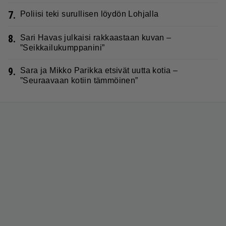
7.
Poliisi teki surullisen löydön Lohjalla
8.
Sari Havas julkaisi rakkaastaan kuvan –
”Seikkailukumppanini”
9.
Sara ja Mikko Parikka etsivät uutta kotia –
”Seuraavaan kotiin tämmöinen”