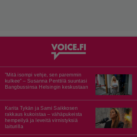
”Mitä isompi vehje, sen paremmin
kulkee” – Susanna Penttilä suuntasi
Bangbussinsa Helsingin keskustaan
Karita Tykän ja Sami Saikkosen
rakkaus kukoistaa – vähäpukeista
hempeilyä ja leveitä virnistyksiä
laiturilla