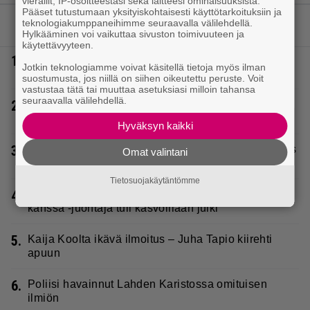
vierailit, IP-osoitteestasi sekä laitteesi ominaisuuksista.
Pääset tutustumaan yksityiskohtaisesti käyttötarkoituksiin ja
teknologiakumppaneihimme seuraavalla välilehdellä.
LUETUIMMAT JUTUT
Hylkääminen voi vaikuttaa sivuston toimivuuteen ja
käytettävyyteen.
1.
Täällä pelattiin lauantain Loton ja Jokerin isot rahat
Jotkin teknologiamme voivat käsitellä tietoja myös ilman
– Tokmannilla, ABC:lla, netissä…
suostumusta, jos niillä on siihen oikeutettu peruste. Voit
vastustaa tätä tai muuttaa asetuksiasi milloin tahansa
seuraavalla välilehdellä.
2.
IS: Hjalliksen ja Jasminen häissä suomalainen
supertähti
Hyväksyn kaikki
3.
Seiska: Laulaja Frederik lyttäsi Eput – johan oli taas
Omat valintani
kielen käyttöä
Tietosuojakäytäntömme
4.
IS: Mysteerivideolla esiintynyt Tanssii tähtien
kanssa -juontaja tuli kasvoillaan julki
5.
Kaija Koolta ikävä ilmoitus – Juha Tapio kiirehti
apuun
6.
Poliisi havainnut Lahden Karistossa omituisen
ilmiön