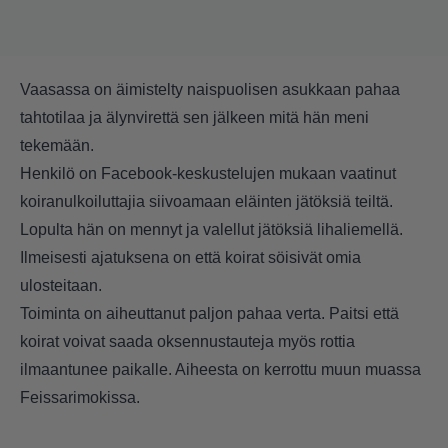
Vaasassa on äimistelty naispuolisen asukkaan pahaa
tahtotilaa ja älynvirettä sen jälkeen mitä hän meni
tekemään.
Henkilö on Facebook-keskustelujen mukaan vaatinut
koiranulkoiluttajia siivoamaan eläinten jätöksiä teiltä.
Lopulta hän on mennyt ja valellut jätöksiä lihaliemellä.
Ilmeisesti ajatuksena on että koirat söisivät omia
ulosteitaan.
Toiminta on aiheuttanut paljon pahaa verta. Paitsi että
koirat voivat saada oksennustauteja myös rottia
ilmaantunee paikalle. Aiheesta on kerrottu muun muassa
Feissarimokissa.