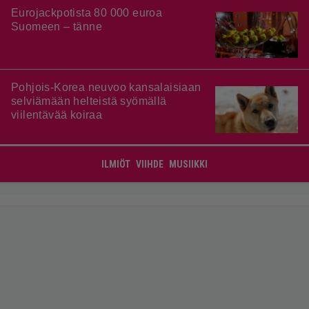
Eurojackpotista 80 000 euroa
Suomeen – tänne
Pohjois-Korea neuvoo kansalaisiaan
selviämään helteistä syömällä
viilentävää koiraa
ILMIÖT
VIIHDE
MUSIIKKI