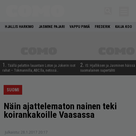
HJALLIS HARKIMO
JASMINE PAJARI
VAPPU PIMIÄ
FREDERIK
KAIJA KOO
1.
2.
Täällä pelattiin lauantain Loton ja Jokerin isot
IS: Hjalliksen ja Jasminen häissä
rahat – Tokmannilla, ABC:lla, netissä…
suomalainen supertähti
SUOMI
Näin ajattelematon nainen teki
koirankakoille Vaasassa
Julkaistu:
28.1.2017 20:17