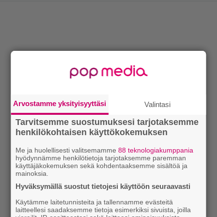
Arvostamme yksityisyyttäsi
Valintasi
Tarvitsemme suostumuksesi tarjotaksemme
henkilökohtaisen käyttökokemuksen
Me ja huolellisesti valitsemamme
88 teknologiakumppania
hyödynnämme henkilötietoja tarjotaksemme paremman
käyttäjäkokemuksen sekä kohdentaaksemme sisältöä ja
mainoksia.
Hyväksymällä suostut tietojesi käyttöön seuraavasti
Käytämme laitetunnisteita ja tallennamme evästeitä
laitteellesi saadaksemme tietoja esimerkiksi sivuista, joilla