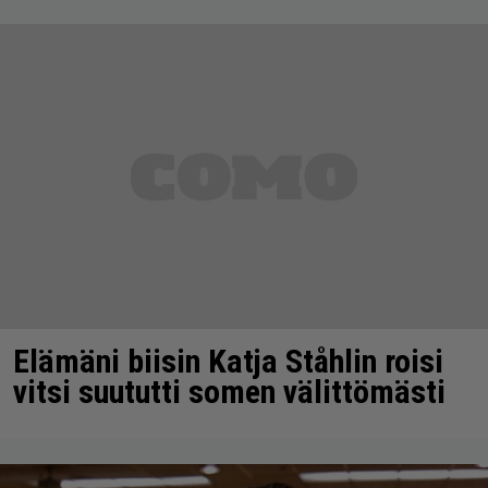
Elämäni biisin Katja Ståhlin roisi
vitsi suututti somen välittömästi