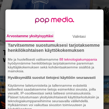
Arvostamme yksityisyyttäsi
Valintasi
Tarvitsemme suostumuksesi tarjotaksemme
henkilökohtaisen käyttökokemuksen
Turussa kysytään missä on tämä
viisikymppinen mies?
Me ja huolellisesti valitsemamme
88 teknologiakumppania
hyödynnämme henkilötietoja tarjotaksemme paremman
käyttäjäkokemuksen sekä kohdentaaksemme sisältöä ja
mainoksia.
Hyväksymällä suostut tietojesi käyttöön seuraavasti
Käytämme laitetunnisteita ja tallennamme evästeitä
laitteellesi saadaksemme tietoja esimerkiksi sivuista, joilla
vierailit, IP-osoitteestasi sekä laitteesi ominaisuuksista.
Pääset tutustumaan yksityiskohtaisesti käyttötarkoituksiin ja
teknologiakumppaneihimme seuraavalla välilehdellä.
Hylkääminen voi vaikuttaa sivuston toimivuuteen ja
käytettävyyteen.