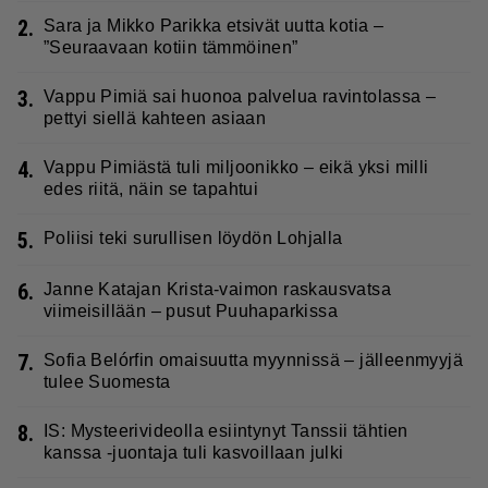
2.
Sara ja Mikko Parikka etsivät uutta kotia –
”Seuraavaan kotiin tämmöinen”
3.
Vappu Pimiä sai huonoa palvelua ravintolassa –
pettyi siellä kahteen asiaan
4.
Vappu Pimiästä tuli miljoonikko – eikä yksi milli
edes riitä, näin se tapahtui
5.
Poliisi teki surullisen löydön Lohjalla
6.
Janne Katajan Krista-vaimon raskausvatsa
viimeisillään – pusut Puuhaparkissa
7.
Sofia Belórfin omaisuutta myynnissä – jälleenmyyjä
tulee Suomesta
8.
IS: Mysteerivideolla esiintynyt Tanssii tähtien
kanssa -juontaja tuli kasvoillaan julki