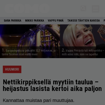
SARA PARIKKA
MIKKO PARIKKA
VAPPU PIMIÄ
TANSSII TÄHTIEN KANSSA
1.
2.
Eurojackpotissa poksahti 32,7 miljoonaa, ja
Vappu Pimiästä tuli miljoonikko – 
tänne Suomen isoin voitto meni
milli edes riitä, näin se tapahtui
HUUMORI
Nettikirppiksellä myytiin taulua –
heijastus lasista kertoi aika paljon
Kannattaa muistaa pari muuttujaa.