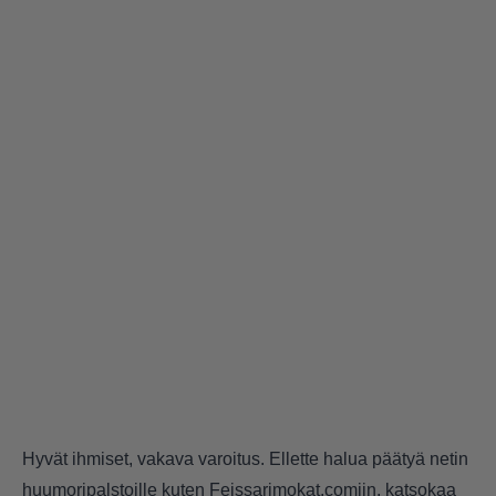
Hyvät ihmiset, vakava varoitus. Ellette halua päätyä netin
huumoripalstoille kuten Feissarimokat.comiin, katsokaa