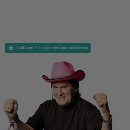
Lisää Como.fi Googlen ensisijaiseksi lähteeksi