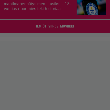
maailmanennätys meni uusiksi – 18-
vuotias nuorimies teki historiaa
ILMIÖT
VIIHDE
MUSIIKKI