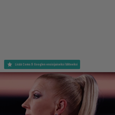
Lisää Como.fi Googlen ensisijaiseksi lähteeksi