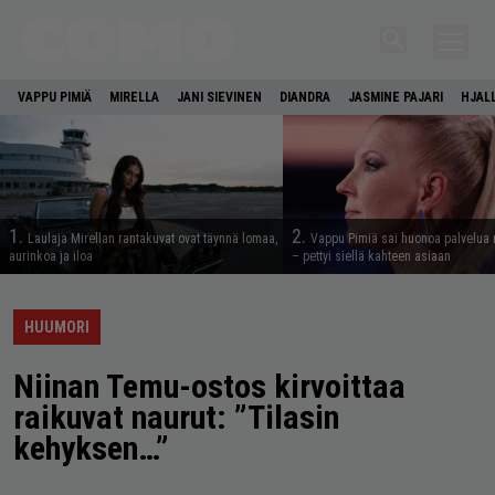
VAPPU PIMIÄ
MIRELLA
JANI SIEVINEN
DIANDRA
JASMINE PAJARI
HJAL
1.
2.
Laulaja Mirellan rantakuvat ovat täynnä lomaa,
Vappu Pimiä sai huonoa palvelua 
aurinkoa ja iloa
– pettyi siellä kahteen asiaan
HUUMORI
Niinan Temu-ostos kirvoittaa
raikuvat naurut: ”Tilasin
kehyksen…”