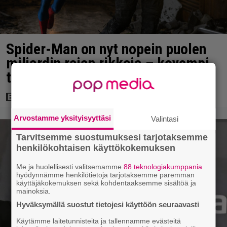
Spider-Man on nyt nopein puolen
miljardin rajan rikkoja – kovempi
tahti kuin Avengers: Endgamella
Arvostamme yksityisyyttäsi
Valintasi
Tarvitsemme suostumuksesi tarjotaksemme
henkilökohtaisen käyttökokemuksen
Me ja huolellisesti valitsemamme
88 teknologiakumppania
hyödynnämme henkilötietoja tarjotaksemme paremman
käyttäjäkokemuksen sekä kohdentaaksemme sisältöä ja
mainoksia.
Hyväksymällä suostut tietojesi käyttöön seuraavasti
Käytämme laitetunnisteita ja tallennamme evästeitä