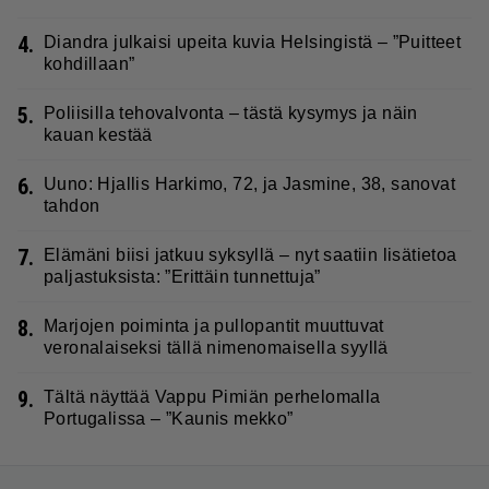
4.
Diandra julkaisi upeita kuvia Helsingistä – ”Puitteet
kohdillaan”
5.
Poliisilla tehovalvonta – tästä kysymys ja näin
kauan kestää
6.
Uuno: Hjallis Harkimo, 72, ja Jasmine, 38, sanovat
tahdon
7.
Elämäni biisi jatkuu syksyllä – nyt saatiin lisätietoa
paljastuksista: ”Erittäin tunnettuja”
8.
Marjojen poiminta ja pullopantit muuttuvat
veronalaiseksi tällä nimenomaisella syyllä
9.
Tältä näyttää Vappu Pimiän perhelomalla
Portugalissa – ”Kaunis mekko”