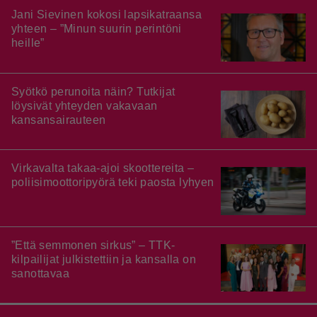
Jani Sievinen kokosi lapsikatraansa
yhteen – ”Minun suurin perintöni
heille”
Syötkö perunoita näin? Tutkijat
löysivät yhteyden vakavaan
kansansairauteen
Virkavalta takaa-ajoi skoottereita –
poliisimoottoripyörä teki paosta lyhyen
”Että semmonen sirkus” – TTK-
kilpailijat julkistettiin ja kansalla on
sanottavaa