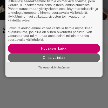
laitteellesi saadaksemme tietoja esimerkiksi sivuista, joilla
vierailit, IP-osoitteestasi sekä laitteesi ominaisuuksista.
Pääset tutustumaan yksityiskohtaisesti käyttötarkoituksiin ja
teknologiakumppaneihimme seuraavalla välilehdellä.
Hylkääminen voi vaikuttaa sivuston toimivuuteen ja
käytettävyyteen.
Jani Sieviseltä harvinainen kuva –
Jotkin teknologiamme voivat käsitellä tietoja myös ilman
”Kaikki lapset samaan aikaan”
suostumusta, jos niillä on siihen oikeutettu peruste. Voit
vastustaa tätä tai muuttaa asetuksiasi milloin tahansa
seuraavalla välilehdellä.
Hyväksyn kaikki
Omat valintani
Tietosuojakäytäntömme