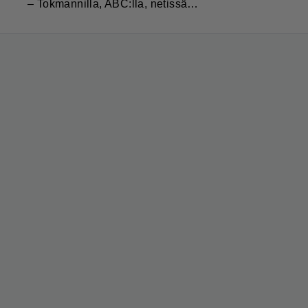
– Tokmannilla, ABC:lla, netissä…