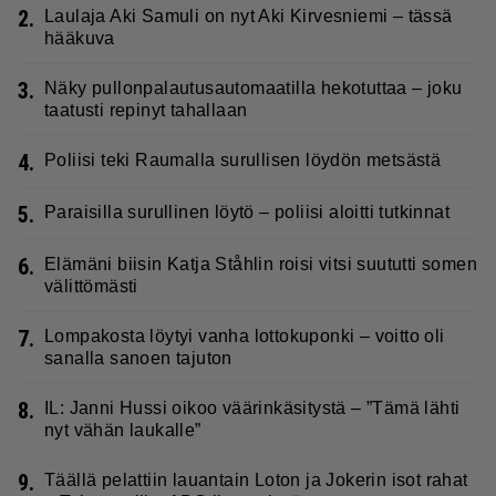
2.
Laulaja Aki Samuli on nyt Aki Kirvesniemi – tässä
hääkuva
3.
Näky pullonpalautusautomaatilla hekotuttaa – joku
taatusti repinyt tahallaan
4.
Poliisi teki Raumalla surullisen löydön metsästä
5.
Paraisilla surullinen löytö – poliisi aloitti tutkinnat
6.
Elämäni biisin Katja Ståhlin roisi vitsi suututti somen
välittömästi
7.
Lompakosta löytyi vanha lottokuponki – voitto oli
sanalla sanoen tajuton
8.
IL: Janni Hussi oikoo väärinkäsitystä – ”Tämä lähti
nyt vähän laukalle”
9.
Täällä pelattiin lauantain Loton ja Jokerin isot rahat