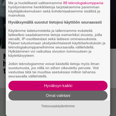
Me ja huolellisesti valitsemamme
88 teknologiakumppania
hyödynnämme henkilötietoja tarjotaksemme paremman
käyttäjäkokemuksen sekä kohdentaaksemme sisältöä ja
mainoksia.
Hyväksymällä suostut tietojesi käyttöön seuraavasti
Käytämme laitetunnisteita ja tallennamme evästeitä
laitteellesi saadaksemme tietoja esimerkiksi sivuista, joilla
vierailit, IP-osoitteestasi sekä laitteesi ominaisuuksista.
Pääset tutustumaan yksityiskohtaisesti käyttötarkoituksiin ja
teknologiakumppaneihimme seuraavalla välilehdellä.
Hylkääminen voi vaikuttaa sivuston toimivuuteen ja
Näky pullonpalautusautomaatilla
käytettävyyteen.
hekotuttaa – joku taatusti repinyt
Jotkin teknologiamme voivat käsitellä tietoja myös ilman
suostumusta, jos niillä on siihen oikeutettu peruste. Voit
tahallaan
vastustaa tätä tai muuttaa asetuksiasi milloin tahansa
seuraavalla välilehdellä.
Hyväksyn kaikki
Omat valintani
Tietosuojakäytäntömme