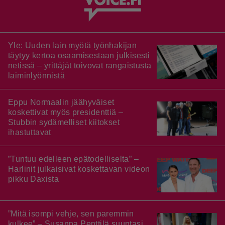
Yle: Uuden lain myötä työnhakijan
täytyy kertoa osaamisestaan julkisesti
netissä – yrittäjät toivovat rangaistusta
laiminlyönnistä
Eppu Normaalin jäähyväiset
koskettivat myös presidenttiä –
Stubbin sydämelliset kiitokset
ihastuttavat
”Tuntuu edelleen epätodelliselta” –
Harlinit julkaisivat koskettavan videon
pikku Daxista
”Mitä isompi vehje, sen paremmin
kulkee” – Susanna Penttilä suuntasi