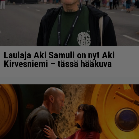
Laulaja Aki Samuli on nyt Aki
Kirvesniemi – tässä hääkuva