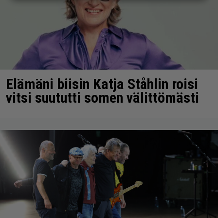
Elämäni biisin Katja Ståhlin roisi
vitsi suututti somen välittömästi