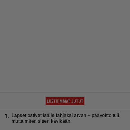
LUETUIMMAT JUTUT
1.
Lapset ostivat isälle lahjaksi arvan – päävoitto tuli,
mutta miten sitten kävikään