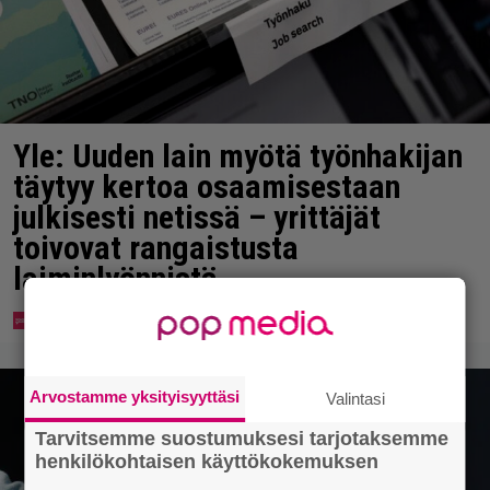
Yle: Uuden lain myötä työnhakijan
täytyy kertoa osaamisestaan
julkisesti netissä – yrittäjät
toivovat rangaistusta
laiminlyönnistä
Arvostamme yksityisyyttäsi
Valintasi
Tarvitsemme suostumuksesi tarjotaksemme
henkilökohtaisen käyttökokemuksen