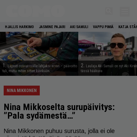
HJALLIS HARKIMO
JASMINE PAJARI
AKI SAMULI
VAPPU PIMIÄ
KATJA STÅ
1.
2.
Lapset ostivat isälle lahjaksi arvan – päävoitto
Laulaja Aki Samuli on nyt Aki Kirv
tuli, mutta miten sitten kävikään
tässä hääkuva
NINA MIKKONEN
Nina Mikkoselta surupäivitys:
”Pala sydämestä…”
Nina Mikkonen puhuu surusta, jolla ei ole