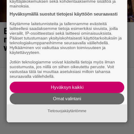
käyttäjäkokemuksen sekä kohdentaaksemme sisältöä ja
mainoksia.
Hyväksymällä suostut tietojesi käyttöön seuraavasti
Käytämme laitetunnisteita ja tallennamme evästeitä
Eurojackpotissa poksahti 32,7
laitteellesi saadaksemme tietoja esimerkiksi sivuista, joilla
vierailit, IP-osoitteestasi sekä laitteesi ominaisuuksista.
miljoonaa, ja tänne Suomen isoin
Pääset tutustumaan yksityiskohtaisesti käyttötarkoituksiin ja
teknologiakumppaneihimme seuraavalla välilehdellä.
voitto meni
Hylkääminen voi vaikuttaa sivuston toimivuuteen ja
käytettävyyteen.
Jotkin teknologiamme voivat käsitellä tietoja myös ilman
suostumusta, jos niillä on siihen oikeutettu peruste. Voit
vastustaa tätä tai muuttaa asetuksiasi milloin tahansa
seuraavalla välilehdellä.
Hyväksyn kaikki
Omat valintani
Tietosuojakäytäntömme