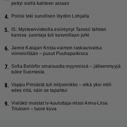
pettyi siellä kahteen asiaan
4.
Poliisi teki surullisen löydön Lohjalla
5.
IS: Mysteerivideolla esiintynyt Tanssii tähtien
kanssa -juontaja tuli kasvoillaan julki
6.
Janne Katajan Krista-vaimon raskausvatsa
viimeisillään – pusut Puuhaparkissa
7.
Sofia Belórfin omaisuutta myynnissä – jälleenmyyjä
tulee Suomesta
8.
Vappu Pimiästä tuli miljoonikko – eikä yksi milli
edes riitä, näin se tapahtui
9.
Vieläkö muistat tv-kuuluttaja-missi Anna-Liisa
Tiluksen – tuore kuva