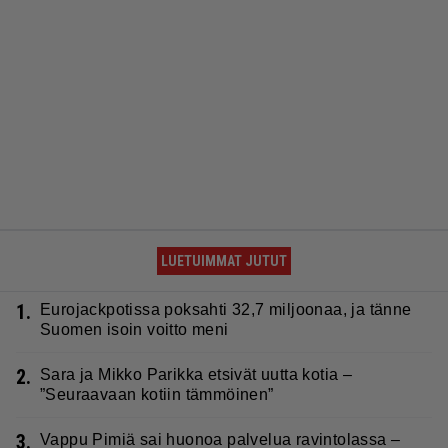
LUETUIMMAT JUTUT
1.
Eurojackpotissa poksahti 32,7 miljoonaa, ja tänne
Suomen isoin voitto meni
2.
Sara ja Mikko Parikka etsivät uutta kotia –
”Seuraavaan kotiin tämmöinen”
3.
Vappu Pimiä sai huonoa palvelua ravintolassa –