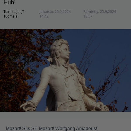
Huh!
Toimittaja:
JT
Julkaistu:
25.9.2024
Päivitetty:
25.9.2024
Tuomela
14:42
18:57
Mozart! Siis SE Mozart! Wolfgang Amadeus!