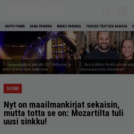
VAPPU PIMIÄ
SARA PARIKKA
MIKKO PARIKKA
TANSSII TÄHTIEN KANSSA
1.
2.
Eurojackpotissa poksahti 32,7 miljoonaa, ja
Sara ja Mikko Parikka etsivät uutt
tänne Suomen isoin voitto meni
”Seuraavaan kotiin tämmöinen”
SUOMI
Nyt on maailmankirjat sekaisin,
mutta totta se on: Mozartilta tuli
uusi sinkku!