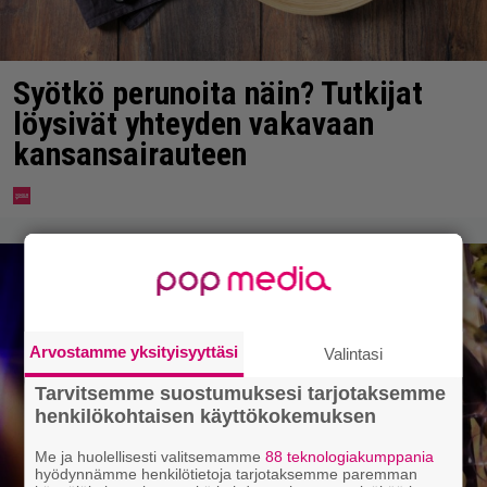
Syötkö perunoita näin? Tutkijat
löysivät yhteyden vakavaan
kansansairauteen
Arvostamme yksityisyyttäsi
Valintasi
Tarvitsemme suostumuksesi tarjotaksemme
henkilökohtaisen käyttökokemuksen
Me ja huolellisesti valitsemamme
88 teknologiakumppania
hyödynnämme henkilötietoja tarjotaksemme paremman