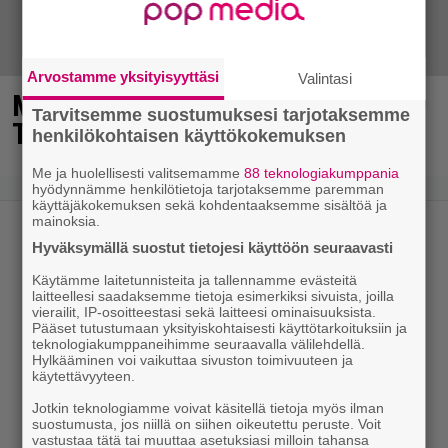
Arvostamme yksityisyyttäsi
Valintasi
MTV: He ovat uudet Tanssii
Tarvitsemme suostumuksesi tarjotaksemme
Tähtien Kanssa -kilpailijat!
henkilökohtaisen käyttökokemuksen
Me ja huolellisesti valitsemamme
88 teknologiakumppania
hyödynnämme henkilötietoja tarjotaksemme paremman
käyttäjäkokemuksen sekä kohdentaaksemme sisältöä ja
mainoksia.
Hyväksymällä suostut tietojesi käyttöön seuraavasti
Käytämme laitetunnisteita ja tallennamme evästeitä
laitteellesi saadaksemme tietoja esimerkiksi sivuista, joilla
vierailit, IP-osoitteestasi sekä laitteesi ominaisuuksista.
Pääset tutustumaan yksityiskohtaisesti käyttötarkoituksiin ja
teknologiakumppaneihimme seuraavalla välilehdellä.
Hylkääminen voi vaikuttaa sivuston toimivuuteen ja
käytettävyyteen.
Jotkin teknologiamme voivat käsitellä tietoja myös ilman
suostumusta, jos niillä on siihen oikeutettu peruste. Voit
vastustaa tätä tai muuttaa asetuksiasi milloin tahansa