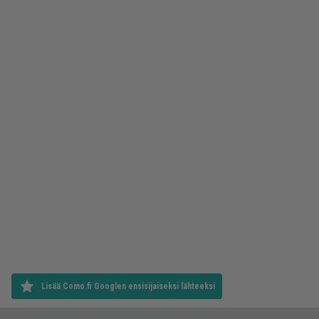
Lisää Como.fi Googlen ensisijaiseksi lähteeksi