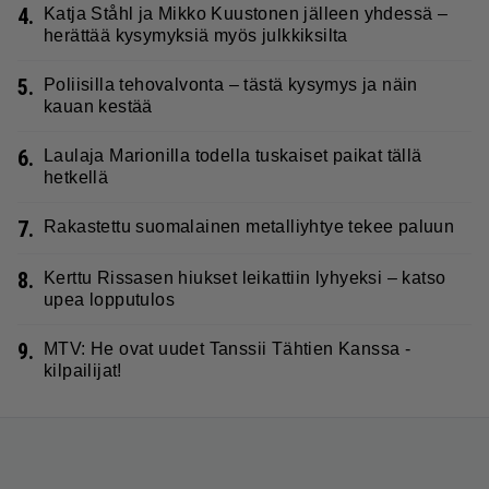
4.
Katja Ståhl ja Mikko Kuustonen jälleen yhdessä –
herättää kysymyksiä myös julkkiksilta
5.
Poliisilla tehovalvonta – tästä kysymys ja näin
kauan kestää
6.
Laulaja Marionilla todella tuskaiset paikat tällä
hetkellä
7.
Rakastettu suomalainen metalliyhtye tekee paluun
8.
Kerttu Rissasen hiukset leikattiin lyhyeksi – katso
upea lopputulos
9.
MTV: He ovat uudet Tanssii Tähtien Kanssa -
kilpailijat!