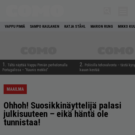
VAPPU PIMIÄ
SAMPO KAULANEN
KATJA STÅHL
MARION RUNG
MIKKO KU
1.
2.
Tältä näyttää Vappu Pimiän perhelomalla
Poliisilla tehovalvonta – tästä kys
Portugalissa – ”Kaunis mekko”
kauan kestää
MAAILMA
Ohhoh! Suosikkinäyttelijä palasi
julkisuuteen – eikä häntä ole
tunnistaa!