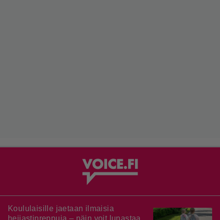
Koululaisille jaetaan ilmaisia
heijastinreppuja – näin voit lunastaa