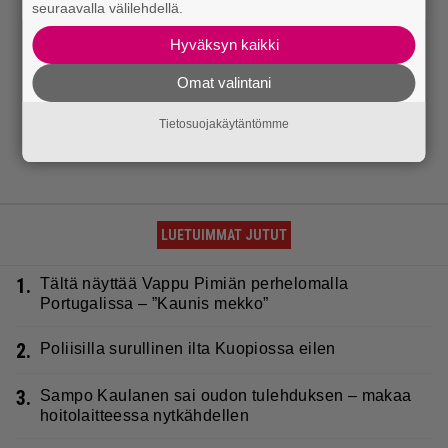
seuraavalla välilehdellä.
Hyväksyn kaikki
Omat valintani
Tietosuojakäytäntömme
LUETUIMMAT JUTUT
1.
Tältä näyttää Vappu Pimiän perhelomalla
Portugalissa – ”Kaunis mekko”
2.
Poliisilla surullinen ilta Kuopiossa eilen
3.
Sampo Kaulanen sai oudon tulehduksen – makaa
hoitolaitteessa nytkähdellen