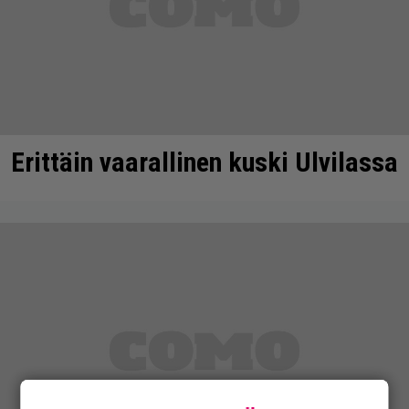
Erittäin vaarallinen kuski Ulvilassa