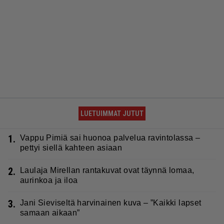
LUETUIMMAT JUTUT
1.
Vappu Pimiä sai huonoa palvelua ravintolassa –
pettyi siellä kahteen asiaan
2.
Laulaja Mirellan rantakuvat ovat täynnä lomaa,
aurinkoa ja iloa
3.
Jani Sieviseltä harvinainen kuva – ”Kaikki lapset
samaan aikaan”