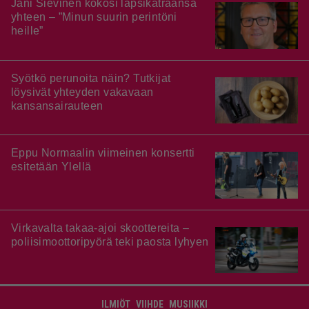
Jani Sievinen kokosi lapsikatraansa
yhteen – ”Minun suurin perintöni
heille”
Syötkö perunoita näin? Tutkijat
löysivät yhteyden vakavaan
kansansairauteen
Eppu Normaalin viimeinen konsertti
esitetään Ylellä
Virkavalta takaa-ajoi skoottereita –
poliisimoottoripyörä teki paosta lyhyen
ILMIÖT
VIIHDE
MUSIIKKI