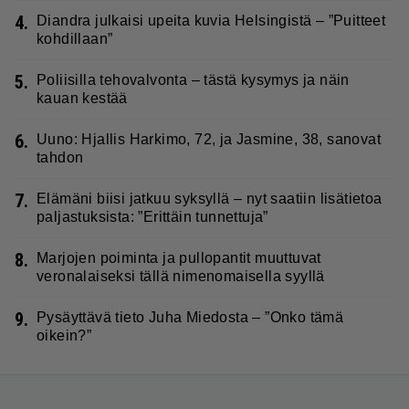
4.
Diandra julkaisi upeita kuvia Helsingistä – ”Puitteet
kohdillaan”
5.
Poliisilla tehovalvonta – tästä kysymys ja näin
kauan kestää
6.
Uuno: Hjallis Harkimo, 72, ja Jasmine, 38, sanovat
tahdon
7.
Elämäni biisi jatkuu syksyllä – nyt saatiin lisätietoa
paljastuksista: ”Erittäin tunnettuja”
8.
Marjojen poiminta ja pullopantit muuttuvat
veronalaiseksi tällä nimenomaisella syyllä
9.
Pysäyttävä tieto Juha Miedosta – ”Onko tämä
oikein?”