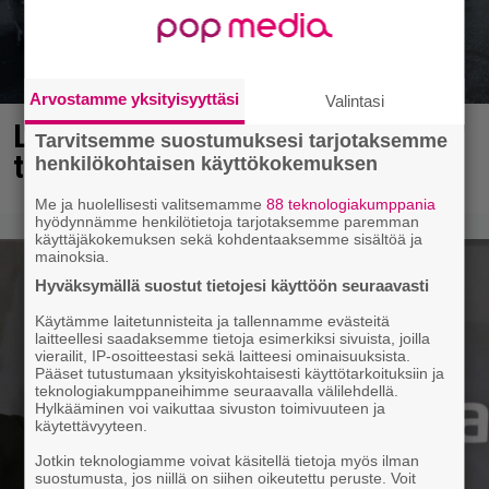
Arvostamme yksityisyyttäsi
Valintasi
Laulaja Mirellan rantakuvat ovat
Tarvitsemme suostumuksesi tarjotaksemme
täynnä lomaa, aurinkoa ja iloa
henkilökohtaisen käyttökokemuksen
Me ja huolellisesti valitsemamme
88 teknologiakumppania
hyödynnämme henkilötietoja tarjotaksemme paremman
käyttäjäkokemuksen sekä kohdentaaksemme sisältöä ja
mainoksia.
Hyväksymällä suostut tietojesi käyttöön seuraavasti
Käytämme laitetunnisteita ja tallennamme evästeitä
laitteellesi saadaksemme tietoja esimerkiksi sivuista, joilla
vierailit, IP-osoitteestasi sekä laitteesi ominaisuuksista.
Pääset tutustumaan yksityiskohtaisesti käyttötarkoituksiin ja
teknologiakumppaneihimme seuraavalla välilehdellä.
Hylkääminen voi vaikuttaa sivuston toimivuuteen ja
käytettävyyteen.
Jotkin teknologiamme voivat käsitellä tietoja myös ilman
suostumusta, jos niillä on siihen oikeutettu peruste. Voit