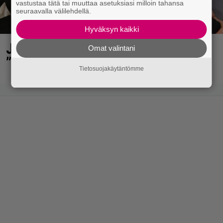
vastustaa tätä tai muuttaa asetuksiasi milloin tahansa
seuraavalla välilehdellä.
Hyväksyn kaikki
Jani Sieviseltä harvinainen kuva –
Omat valintani
”Kaikki lapset samaan aikaan”
Tietosuojakäytäntömme