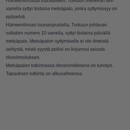
Hämeenlinnasta lounaaseen, Turkuun menevän tien
varrella syttyi tiistaina metsäpalo, jonka syttymissyy on
epäselvä.
Hämeenlinnan lounaispuolella, Turkuun johtavan
valtatien numero 10 varrella, syttyi tiistaina päivällä
metsäpalo. Metsäpalon syttymiselle ei ole ilmeistä
selitystä, mistä syystä poliisi on kirjannut asiasta
rikosilmoituksen.
Metsäpalon tutkinnassa rikosnimikkeenä on tuhotyö.
Tapauksen tutkinta on alkuvaiheessa.