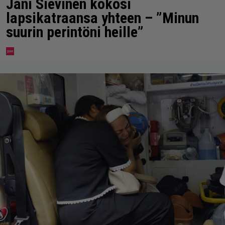
Jani Sievinen kokosi
lapsikatraansa yhteen – ”Minun
suurin perintöni heille”