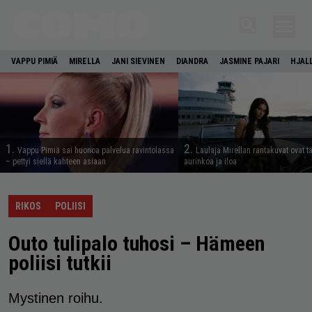
VAPPU PIMIÄ
MIRELLA
JANI SIEVINEN
DIANDRA
JASMINE PAJARI
HJAL
1.
2.
Vappu Pimiä sai huonoa palvelua ravintolassa
Laulaja Mirellan rantakuvat ovat 
– pettyi siellä kahteen asiaan
aurinkoa ja iloa
RIKOS
POLIISI
Outo tulipalo tuhosi – Hämeen
poliisi tutkii
Mystinen roihu.