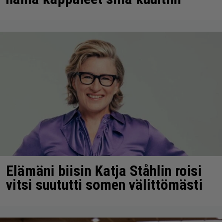
Elämäni biisin Katja Ståhlin roisi
vitsi suututti somen välittömästi