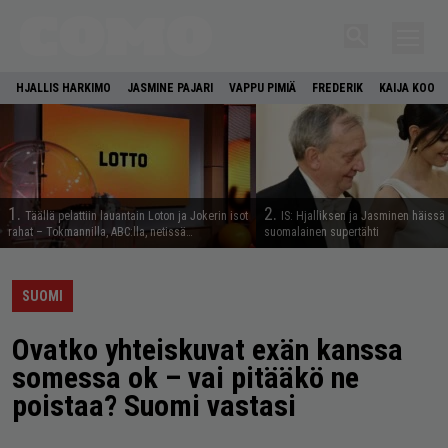
HJALLIS HARKIMO
JASMINE PAJARI
VAPPU PIMIÄ
FREDERIK
KAIJA KOO
1.
2.
Täällä pelattiin lauantain Loton ja Jokerin isot
IS: Hjalliksen ja Jasminen häissä
rahat – Tokmannilla, ABC:lla, netissä…
suomalainen supertähti
SUOMI
Ovatko yhteiskuvat exän kanssa
somessa ok – vai pitääkö ne
poistaa? Suomi vastasi