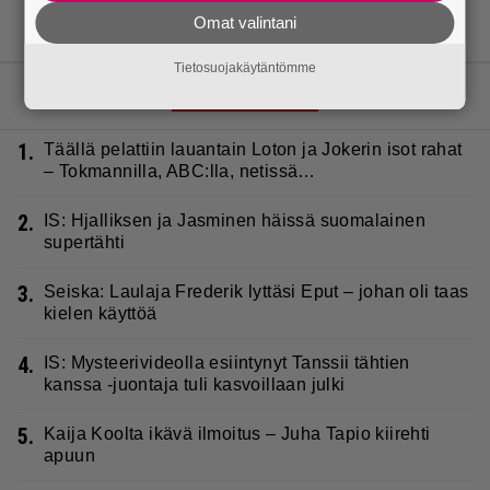
Omat valintani
Tietosuojakäytäntömme
LUETUIMMAT JUTUT
1.
Täällä pelattiin lauantain Loton ja Jokerin isot rahat
– Tokmannilla, ABC:lla, netissä…
2.
IS: Hjalliksen ja Jasminen häissä suomalainen
supertähti
3.
Seiska: Laulaja Frederik lyttäsi Eput – johan oli taas
kielen käyttöä
4.
IS: Mysteerivideolla esiintynyt Tanssii tähtien
kanssa -juontaja tuli kasvoillaan julki
5.
Kaija Koolta ikävä ilmoitus – Juha Tapio kiirehti
apuun