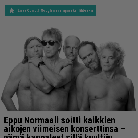
Lisää Como.fi Googlen ensisijaiseksi lähteeksi
Eppu Normaali soitti kaikkien
aikojen viimeisen konserttinsa –
nämä kappaleet sillä kuultiin