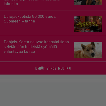
laiturilla
Eurojackpotista 80 000 euroa
Suomeen – tänne
Pohjois-Korea neuvoo kansalaisiaan
selviämään helteistä syömällä
viilentävää koiraa
ILMIÖT
VIIHDE
MUSIIKKI