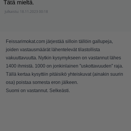
Tätä mieltä.
Julkaistu:
18.11.2023 00:18
Feissarimokat.com järjestää silloin tällöin gallupeja,
joiden vastausmäärät lähentelevät tilastollista
vakuuttavuutta. Nytkin kysymykseen on vastannut lähes
1400 ihmistä. 1000 on jonkinlainen ”uskottavuuden” raja.
Tällä kertaa kysyttiin pitäisikö yhteiskuvat (ainakin suurin
osa) poistaa somesta eron jälkeen.
Suomi on vastannut. Selkeästi.