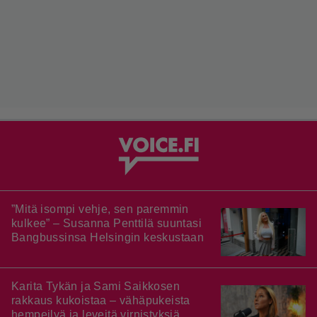
”Mitä isompi vehje, sen paremmin
kulkee” – Susanna Penttilä suuntasi
Bangbussinsa Helsingin keskustaan
Karita Tykän ja Sami Saikkosen
rakkaus kukoistaa – vähäpukeista
hempeilyä ja leveitä virnistyksiä