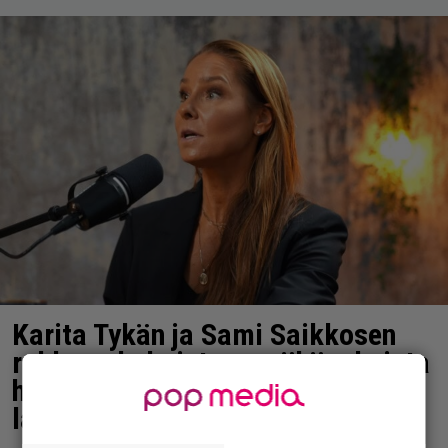
Karita Tykän ja Sami Saikkosen
rakkaus kukoistaa – vähäpukeista
hempeilyä ja leveitä virnistyksiä
laiturilla