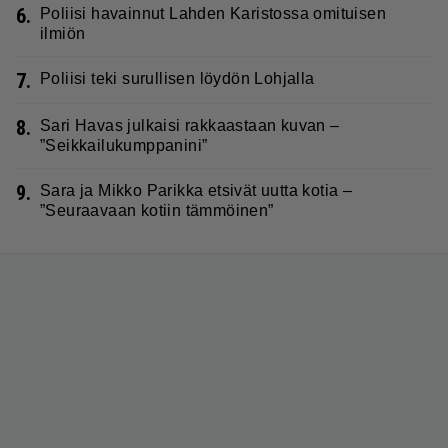
6.
Poliisi havainnut Lahden Karistossa omituisen
ilmiön
7.
Poliisi teki surullisen löydön Lohjalla
8.
Sari Havas julkaisi rakkaastaan kuvan –
”Seikkailukumppanini”
9.
Sara ja Mikko Parikka etsivät uutta kotia –
”Seuraavaan kotiin tämmöinen”