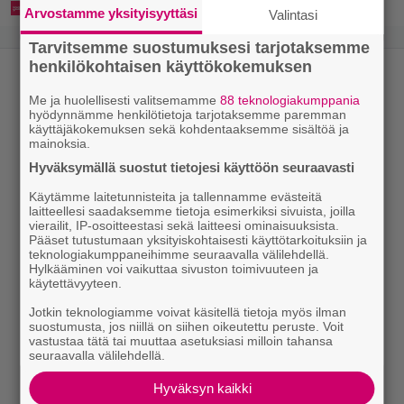
Arvostamme yksityisyyttäsi
Valintasi
Tarvitsemme suostumuksesi tarjotaksemme
henkilökohtaisen käyttökokemuksen
Me ja huolellisesti valitsemamme
88 teknologiakumppania
hyödynnämme henkilötietoja tarjotaksemme paremman
käyttäjäkokemuksen sekä kohdentaaksemme sisältöä ja
mainoksia.
Hyväksymällä suostut tietojesi käyttöön seuraavasti
Käytämme laitetunnisteita ja tallennamme evästeitä
laitteellesi saadaksemme tietoja esimerkiksi sivuista, joilla
vierailit, IP-osoitteestasi sekä laitteesi ominaisuuksista.
Pääset tutustumaan yksityiskohtaisesti käyttötarkoituksiin ja
teknologiakumppaneihimme seuraavalla välilehdellä.
Hylkääminen voi vaikuttaa sivuston toimivuuteen ja
käytettävyyteen.
Jotkin teknologiamme voivat käsitellä tietoja myös ilman
suostumusta, jos niillä on siihen oikeutettu peruste. Voit
vastustaa tätä tai muuttaa asetuksiasi milloin tahansa
seuraavalla välilehdellä.
Hyväksyn kaikki