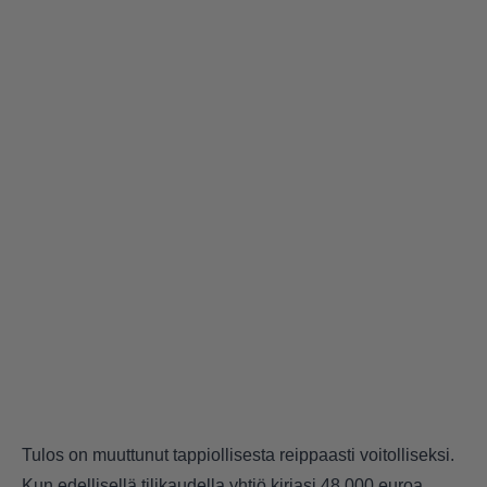
Tulos on muuttunut tappiollisesta reippaasti voitolliseksi.
Kun edellisellä tilikaudella yhtiö kirjasi 48 000 euroa