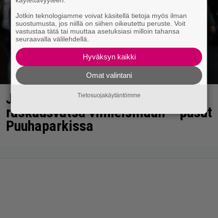
käytettävyyteen.
Jotkin teknologiamme voivat käsitellä tietoja myös ilman
suostumusta, jos niillä on siihen oikeutettu peruste. Voit
vastustaa tätä tai muuttaa asetuksiasi milloin tahansa
seuraavalla välilehdellä.
Hyväksyn kaikki
Omat valintani
Janne Katajan Krista-vaimon
Tietosuojakäytäntömme
raskausvatsa viimeisillään – pusut
Puuhaparkissa