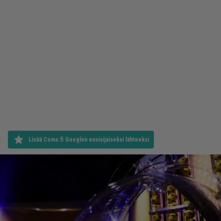
Lisää Como.fi Googlen ensisijaiseksi lähteeksi