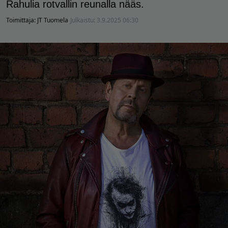
Rahulia rotvallin reunalla nääs.
Toimittaja:
JT Tuomela
Julkaistu:
3.9.2025 06:30