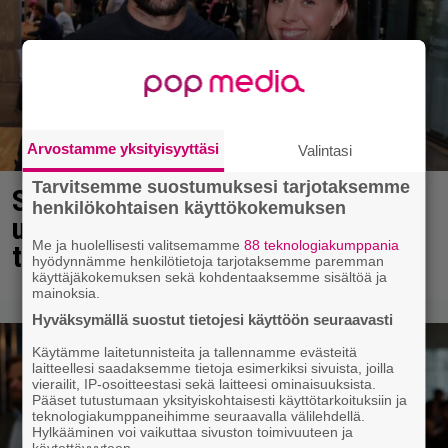
Arvostamme yksityisyyttäsi
Valintasi
Tarvitsemme suostumuksesi tarjotaksemme
Sara ja Mikko Parikka etsivät
henkilökohtaisen käyttökokemuksen
uutta kotia – ”Seuraavaan kotiin
Me ja huolellisesti valitsemamme
88 teknologiakumppania
tämmöinen”
hyödynnämme henkilötietoja tarjotaksemme paremman
käyttäjäkokemuksen sekä kohdentaaksemme sisältöä ja
mainoksia.
Hyväksymällä suostut tietojesi käyttöön seuraavasti
Käytämme laitetunnisteita ja tallennamme evästeitä
laitteellesi saadaksemme tietoja esimerkiksi sivuista, joilla
vierailit, IP-osoitteestasi sekä laitteesi ominaisuuksista.
Pääset tutustumaan yksityiskohtaisesti käyttötarkoituksiin ja
teknologiakumppaneihimme seuraavalla välilehdellä.
Hylkääminen voi vaikuttaa sivuston toimivuuteen ja