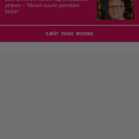
yhteen – ”Minun suurin perintöni
heille”
ILMIÖT
VIIHDE
MUSIIKKI