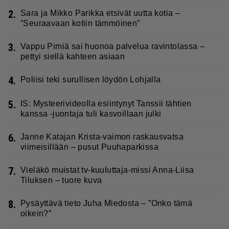
2.
Sara ja Mikko Parikka etsivät uutta kotia –
”Seuraavaan kotiin tämmöinen”
3.
Vappu Pimiä sai huonoa palvelua ravintolassa –
pettyi siellä kahteen asiaan
4.
Poliisi teki surullisen löydön Lohjalla
5.
IS: Mysteerivideolla esiintynyt Tanssii tähtien
kanssa -juontaja tuli kasvoillaan julki
6.
Janne Katajan Krista-vaimon raskausvatsa
viimeisillään – pusut Puuhaparkissa
7.
Vieläkö muistat tv-kuuluttaja-missi Anna-Liisa
Tiluksen – tuore kuva
8.
Pysäyttävä tieto Juha Miedosta – ”Onko tämä
oikein?”