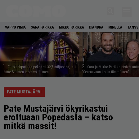
VAPPU PIMIÄ
SARA PARIKKA
MIKKO PARIKKA
DIANDRA
MIRELLA
TANSSI
1.
2.
Eurojackpotissa poksahti 32,7 miljoonaa, ja
Sara ja Mikko Parikka etsivät uutt
tänne Suomen isoin voitto meni
”Seuraavaan kotiin tämmöinen”
PATE MUSTAJÄRVI
Pate Mustajärvi ökyrikastui
erottuaan Popedasta – katso
mitkä massit!