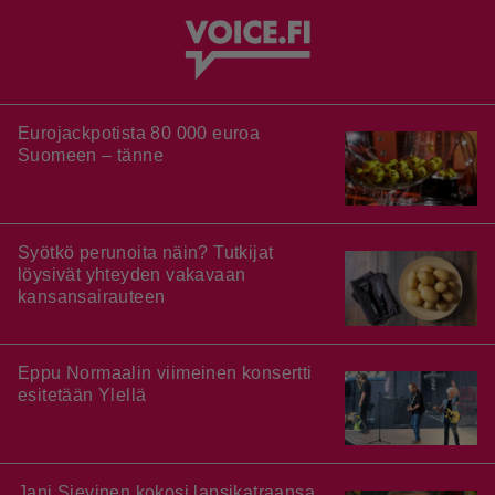
Eurojackpotista 80 000 euroa
Suomeen – tänne
Syötkö perunoita näin? Tutkijat
löysivät yhteyden vakavaan
kansansairauteen
Eppu Normaalin viimeinen konsertti
esitetään Ylellä
Jani Sievinen kokosi lapsikatraansa