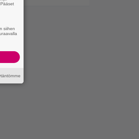
. Pääset
e
n siihen
uraavalla
äytäntömme