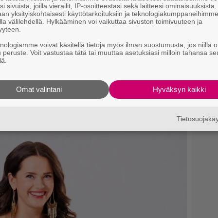
i sivuista, joilla vierailit, IP-osoitteestasi sekä laitteesi ominaisuuksista
an yksityiskohtaisesti käyttötarkoituksiin ja teknologiakumppaneihimm
la välilehdellä. Hylkääminen voi vaikuttaa sivuston toimivuuteen ja
yyteen.
knologiamme voivat käsitellä tietoja myös ilman suostumusta, jos niillä o
u peruste. Voit vastustaa tätä tai muuttaa asetuksiasi milloin tahansa se
lä.
Omat valintani
Hyväksyn kaikki
si
Tietosuojak