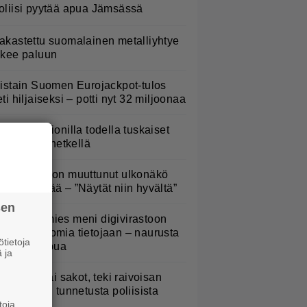
oliisi pyytää apua Jämsässä
akastettu suomalainen metalliyhtye
ekee paluun
iistain Suomen Eurojackpot-tulos
eti hiljaiseksi – potti nyt 32 miljoonaa
aulaja Marionilla todella tuskaiset
aikat tällä hetkellä
oel Harkimon muuttunut ulkonäkö
ämmästyttää – ”Näytät niin hyvältä”
sen
uomalaismies meni digivirastoon
atsomaan omia tietojaan – naurusta
tietoja
i tullut loppua
 ja
le Vainio sai sakot, teki raivoisan
ilkkalaulun tunnetusta poliisista
toja