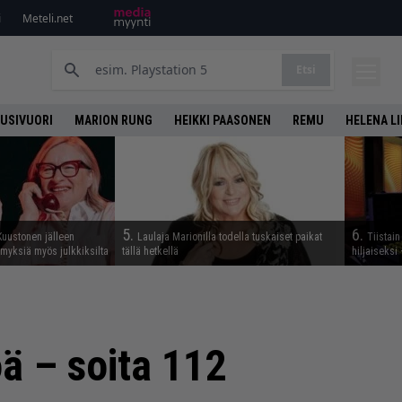
i
Meteli.net
Etsi
UUSIVUORI
MARION RUNG
HEIKKI PAASONEN
REMU
HELENA L
5.
6.
Kuustonen jälleen
Laulaja Marionilla todella tuskaiset paikat
Tiistai
myksiä myös julkkiksilta
tällä hetkellä
hiljaiseksi 
töä – soita 112