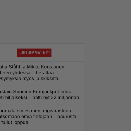
LUETUIMMAT NYT
atja Ståhl ja Mikko Kuustonen
älleen yhdessä – herättää
ysymyksiä myös julkkiksilta
iistain Suomen Eurojackpot-tulos
eti hiljaiseksi – potti nyt 32 miljoonaa
uomalaismies meni digivirastoon
atsomaan omia tietojaan – naurusta
i tullut loppua