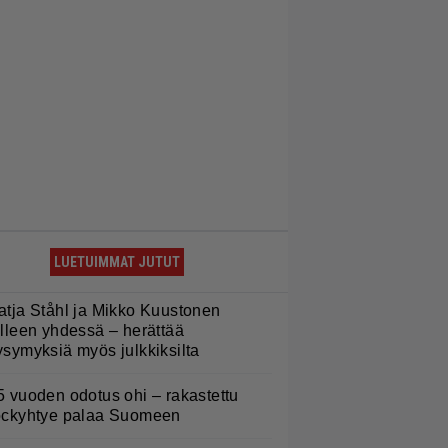
LUETUIMMAT JUTUT
atja Ståhl ja Mikko Kuustonen
älleen yhdessä – herättää
ysymyksiä myös julkkiksilta
5 vuoden odotus ohi – rakastettu
ockyhtye palaa Suomeen