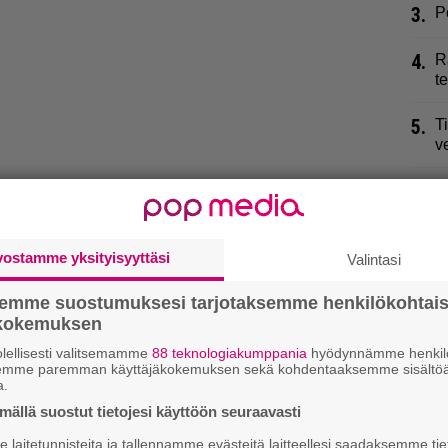
3.
P
4.
R
t
5.
T
v
6.
L
p
7.
J
vostamme yksityisyyttäsi
Valintasi
h
semme suostumuksesi tarjotaksemme henkilökohtai
8.
S
ökokemuksen
k
lellisesti valitsemamme
88 teknologiakumppania
hyödynnämme henkilö
e
semme paremman käyttäjäkokemuksen sekä kohdentaaksemme sisältöä
a.
9.
I
ällä suostut tietojesi käyttöön seuraavasti
p
laitetunnisteita ja tallennamme evästeitä laitteellesi saadaksemme tie