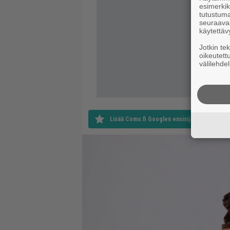
esimerkiks
tutustuma
seuraaval
käytettäv
Jotkin te
oikeutett
välilehdel
Lisää Como.fi Googlen ensisijaiseksi lähteek