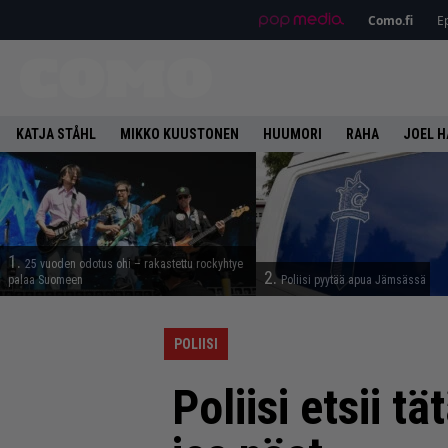
Como.fi
Ep
KATJA STÅHL
MIKKO KUUSTONEN
HUUMORI
RAHA
JOEL 
1.
25 vuoden odotus ohi – rakastettu rockyhtye
2.
palaa Suomeen
Poliisi pyytää apua Jämsässä
POLIISI
Poliisi etsii t