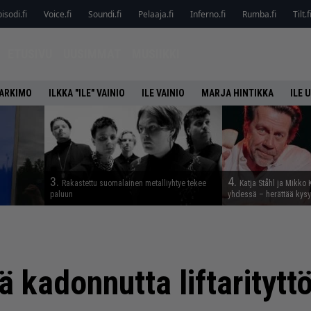
isodi.fi
Voice.fi
Soundi.fi
Pelaaja.fi
Inferno.fi
Rumba.fi
Tilt.f
ETUSIVU
UUSIMMAT
MUSIIKKI
HARKIMO
ILKKA "ILE" VAINIO
ILE VAINIO
MARJA HINTIKKA
ILE 
3.
4.
Rakastettu suomalainen metalliyhtye tekee
Katja Ståhl ja Mikko 
paluun
yhdessä – herättää kysy
ätä kadonnutta liftarityt