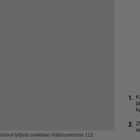
1.
K
j
k
2.
2
r
avainnot tytöstä soitetaan hätänumeroon 112.