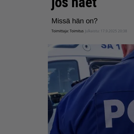
jos näet
Missä hän on?
Toimittaja:
Toimitus
Julkaistu:
17.9.2025 20:38