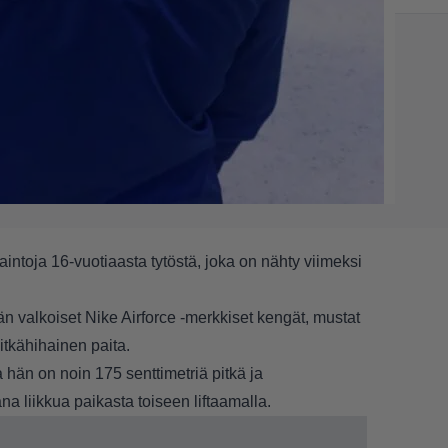
ntoja 16-vuotiaasta tytöstä, joka on nähty viimeksi
ään valkoiset Nike Airforce -merkkiset kengät, mustat
tkähihainen paita.
hän on noin 175 senttimetriä pitkä ja
na liikkua paikasta toiseen liftaamalla.