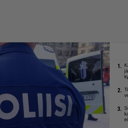
1.
K
j
k
2.
T
v
3.
S
k
e