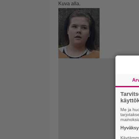
Kuva alla.
Ar
Tarvit
käytt
Me ja huo
tarjotak
mainoksi
Hyväksym
Käytämme 