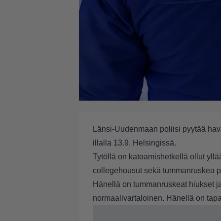
Länsi-Uudenmaan poliisi pyytää havai
illalla 13.9. Helsingissä.
Tytöllä on katoamishetkellä ollut yll
collegehousut sekä tummanruskea pi
Hänellä on tummanruskeat hiukset ja 
normaalivartaloinen. Hänellä on tapa